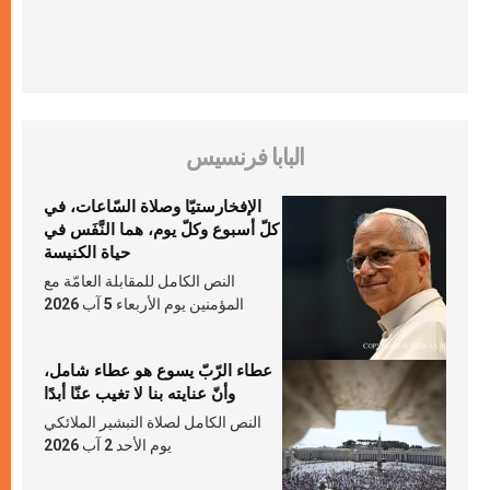
البابا فرنسيس
الإفخارستيّا وصلاة السّاعات، في
كلّ أسبوع وكلّ يوم، هما النَّفَس في
حياة الكنيسة
النص الكامل للمقابلة العامّة مع
المؤمنين يوم الأربعاء 5 آب 2026
عطاء الرّبّ يسوع هو عطاء شامل،
وأنّ عنايته بنا لا تغيب عنّا أبدًا
النص الكامل لصلاة التبشير الملائكي
يوم الأحد 2 آب 2026