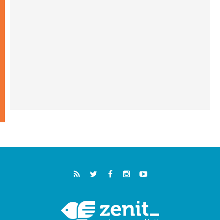
خمسون عاما على استشهاد الأسقف الأرجنتيني
الطوباوي إنريكي أنجيليلي