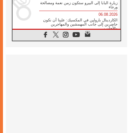
زيارة البابا إلى البيرو ستكون زمن نعمة ومصالحة
ورجاء
06.08.2026
الكاردينال بارولين في المكسيك: علينا أن نكون
حاضرين إلى جانب المهمشين والمهاجرين
والأجانب
06.08.2026
البابا لاوُن الرابع عشر للشباب في أسيزي:
"أوروبا والعالم يبحثان اليوم عن قديسين جُدد
فيكم"
06.08.2026
البابا في أسيزي يتحدث إلى الشباب المشاركين
في لقاء الشباب الفرنسيسكاني
06.08.2026
البابا لاوُن الرابع عشر يبرق معزيا بوفاة
الكاردينال جوليو دوارتي لانغا
05.08.2026
في مقابلته العامة مع المؤمنين البابا لاوُن الرابع
عشر يواصل الحديث عن الدستور في الليتورجيا
المقدسة مسلطا الضوء على صلاة الكنيسة
05.08.2026
البابا لاوُن الرابع عشر يزور في تشرين الثاني
٢٠٢٦ أوروغواي والأرجنتين وبيرو
05.08.2026