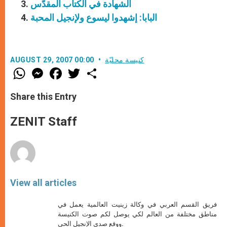
الشهادة في الكتاب المقدّس
البابا: إشهدوا ليسوع ولإنجيل المحبة
كنيسة محليّة
AUGUST 29, 2007 00:00
W
M
F
T
S
h
e
a
w
h
a
s
c
i
a
t
s
e
t
r
Share this Entry
s
e
b
t
e
A
n
o
e
p
g
o
r
ZENIT Staff
p
e
k
r
View all articles
فريق القسم العربي في وكالة زينيت العالمية يعمل في
مناطق مختلفة من العالم لكي يوصل لكم صوت الكنيسة
ووقع صدى الإنجيل الحي.