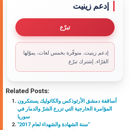
إدعم زينيت
تبرّع
إدعم زينيت. متوفّرة بخمس لغات، يموّلها
القرّاء. إشترك تبرّع
Related Posts:
أساقفة دمشق الأرثوذكس والكاثوليك يستنكرون
المؤامرة الخارجية التي تزرع الشرّ والدمار في
سوريا
"سنة الشهادة والشهداء لعام 2017"