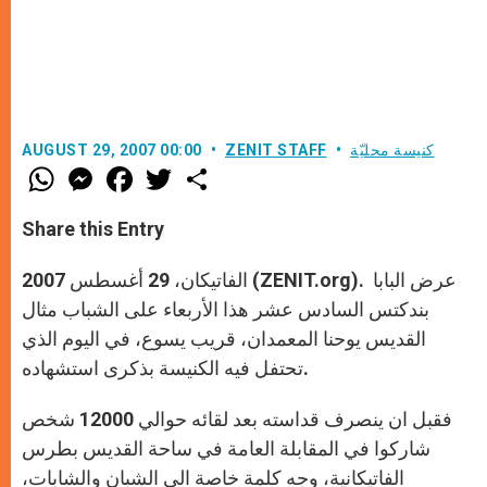
كنيسة محليّة
ZENIT STAFF
AUGUST 29, 2007 00:00
W
M
F
T
S
h
e
a
w
h
a
s
c
i
a
t
s
e
t
r
Share this Entry
s
e
b
t
e
A
n
o
e
p
g
o
r
الفاتيكان، 29 أغسطس 2007 (ZENIT.org). عرض البابا
p
e
k
r
بندكتس السادس عشر هذا الأربعاء على الشباب مثال
القديس يوحنا المعمدان، قريب يسوع، في اليوم الذي
تحتفل فيه الكنيسة بذكرى استشهاده.
فقبل ان ينصرف قداسته بعد لقائه حوالي 12000 شخص
شاركوا في المقابلة العامة في ساحة القديس بطرس
الفاتيكانية، وجه كلمة خاصة الى الشبان والشابات،