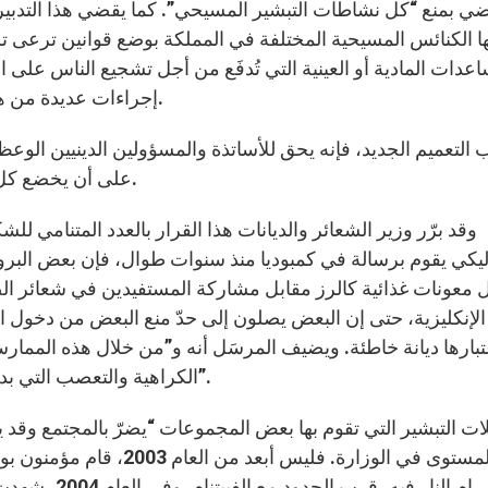
ي بمنع “كل نشاطات التبشير المسيحي”. كما يقضي هذا التدبير 
ا الكنائس المسيحية المختلفة في المملكة بوضع قوانين ترعى تشيي
عدات المادية أو العينية التي تُدفَع من أجل تشجيع الناس على اعت
إجراءات عديدة من هذا النوع سبق أن صدرت في العام 1999 والعام 2003.
لتعميم الجديد، فإنه يحق للأساتذة والمسؤولين الدينيين الوع
على أن يخضع كل مشروع لبناء مقام ديني لموافقة السلطات المختصة.
وقد برّر وزير الشعائر والديانات هذا القرار بالعدد المتنام
ليكي يقوم برسالة في كمبوديا منذ سنوات طوال، فإن بعض البروتس
معونات غذائية كالرز مقابل مشاركة المستفيدين في شعائر الص
الإنكليزية، حتى إن البعض يصلون إلى حدّ منع البعض من دخول المعا
تبارها ديانة خاطئة. ويضيف المرسَل أنه و”من خلال هذه المما
الكراهية والتعصب التي بدأنا نلمسها عند بعض البوذيين، مع أنهم متسامحون جداً”.
ات التبشير التي تقوم بها بعض المجموعات “يضرّ بالمجتمع و
المستوى في الوزارة. فليس 
وإضرام النار ف