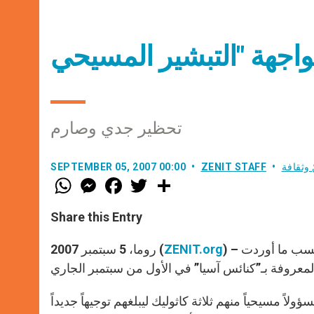
تحظير جدي وصارم
 وثقافة
ZENIT STAFF
SEPTEMBER 05, 2007 00:00
W
M
F
T
S
h
e
a
w
h
a
s
c
i
a
t
s
e
t
r
Share this Entry
s
e
b
t
e
A
n
o
e
p
g
o
r
) – اتخذت الحكومة تدابير صارمة ضدّ التبشير المسيحي في كمبوديا، بحسب ما أوردت
ZENIT.org
روما، 5 سبتمبر 2007 (
p
e
k
r
1 يوليو الماضي، جمع وزير الشعائر والديانات في كمبوديا 18 مسؤولاً مسيحياً منهم ثلاثة كاثوليك ليبلغهم توجيهاً جديداً