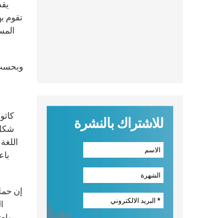
يقض
تقوم به
المسا
وبحسب ا
كاثو
للاشتراك بالنشرة
شكل 
اللغة 
باع
إن حمل