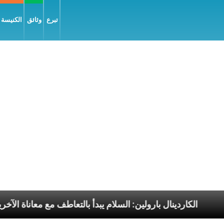
تبرع
وثائق
الكنيسة و
الرسوليّة
الكاردينال بارولين: السلام يبدأ بالتعاطف مع 