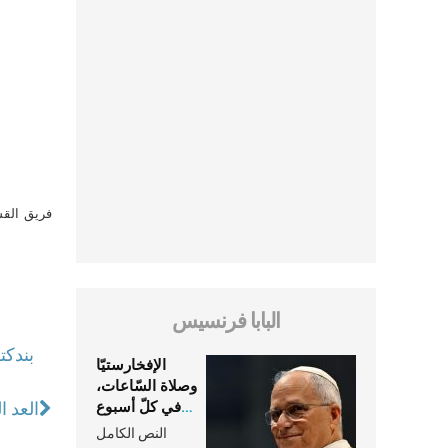
فريق القس
البابا فرنسيس
الإفخارستيّا
وصلاة السّاعات،
في كلّ أسبوع
العد ا
وكلّ يوم، هما
النص الكامل