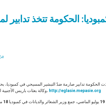
فنّ
http://eglasie.mepasie.org
وكالة بعثات باريس الأجنبية المعروفة بـ”كنائس آسيا” في الأول من سبتمبر الجاري.
ففي 9