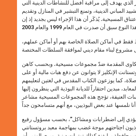
الذي يهدف إلى مراقبة أفضل للنشاطات الدينية التي
د المباني الدينية، وتمنع التبشير في المنازل وتقديم
ناق المسيحية. يُذكَر أن هذا الإجراء ليس بجديد إذ إن
ظ فقط في أماكن الصلاة الخاصة بهم أو أماكن عملهم،
ي للشكاوى المقدمة ضدّ مجموعات مسيحية. وبحسب كاهن
تانت الإنكليز لا يتوانون عن دفع هبات مالية أو على
لاة، كما يوزعون الكتاب المقدس في لغتين لتعليمهم
بد، مبدين احتقاراً للديانة البوذية التي ينظرون إليها
رسات العنيفة، تؤجج هذه المجموعات المسيحية مشاعر
قد يؤدي إلى اضطرابات ومشاكل”، بحسب مسؤول رفيع
أبعد من العام 2003، قام مؤمنون بوذيون اجتاحتهم موجة غضب بمهاجمة معبد بروتستانتي
يه، قرب الحدود مع الفييتنام. وفي العام 2004، شهدت محافظة برايفنغ كذلك توترات دينية. ويرى الوزير أن