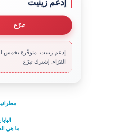
إدعم زينيت
تبرّع
إدعم زينيت. متوفّرة بخمس لغا
القرّاء. إشترك تبرّع
مطرانية 
الباب
ما هي ال