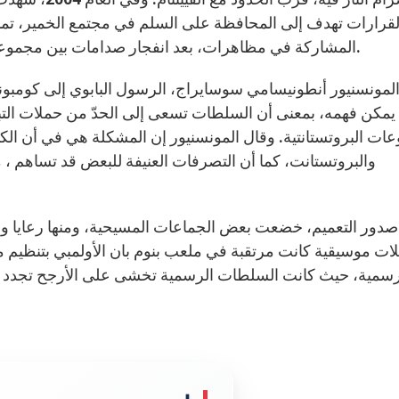
لقرارات تهدف إلى المحافظة على السلم في مجتمع الخمير، تماماً
المشاركة في مظاهرات، بعد انفجار صدامات بين مجموعتين منهم في شوارع بنوم بان في شهر أبريل الماضي.
لمونسنيور أنطونيسامي سوسايراج، الرسول البابوي إلى كومبونغ 
يمكن فهمه، بمعنى أن السلطات تسعى إلى الحدّ من حملات التبشي
ات البروتستانتية. وقال المونسنيور إن المشكلة هي في أن الكثير
والبروتستانت، كما أن التصرفات العنيفة للبعض قد تساهم 
صدور التعميم، خضعت بعض الجماعات المسيحية، ومنها رعايا وأبرشي
ات موسيقية كانت مرتقبة في ملعب بنوم بان الأولمبي بتنظيم 
رسمية، حيث كانت السلطات الرسمية تخشى على الأرجح تجدد الأ