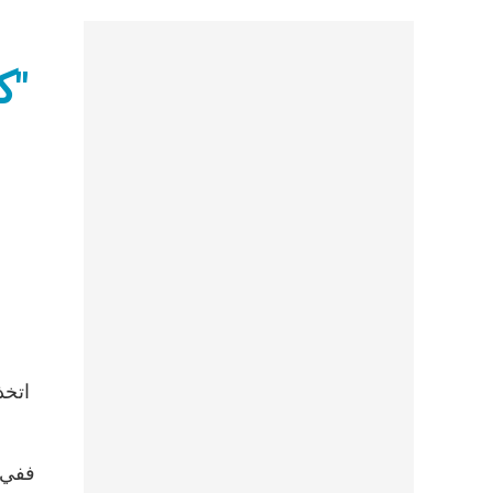
كمبوديا: الحكومة تتخذ تدابير لمواجهة "التبشير المسيحي"