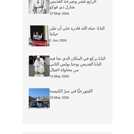
الرابع عشر وصرخة القدِّيس
شارل دي فوكو
27 May 2026
البابا: حياة الله قادرة على أن تغيّر
حياتنا
1 Jun 2026
البابا يركع في المكان الذي نجا فيه
البابا القديس يوحنا بولس الثاني
من محاولة اغتيال
13 May 2026
الليتورجيَّا في سرّ الكنيسة
20 May 2026