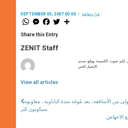
فنّ وثقافة
SEPTEMBER 05, 2007 00:00
W
M
F
T
S
h
e
a
w
h
a
s
c
i
a
t
s
e
t
r
Share this Entry
s
e
b
t
e
A
n
o
e
p
g
o
r
ZENIT Staff
p
e
k
r
صل لكم صوت الكنيسة ووقع صدى
الإنجيل الحي.
View all articles
مرة في29 سبتمبر ، الدفعة الأولى من الأساقفة، بعد بلوغه سدة الباباوية ، معاونوه
سيكونون كثر
يع الاجهاض