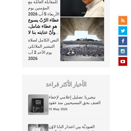
النَّفَس في حياة
للمقابلة العامّة مع
الكنيسة
المؤمنين يوم
الأربعاء 5 آب 2026
عطاء الرّبّ يسوع
هو عطاء شامل،
وأنّ عنايته بنا لا
تغيب عنّا أبدًا
النص الكامل لصلاة
التبشير الملائكي
يوم الأحد 2 آب
2026
الأخبار الأكثر قراءة
نيجيريا: تضليل إعلامي لإخفاء
العنف بحق المسيحيين منذ عقود
15 May 2026
العبوديَّة بين اعتذار البابا لاوُن