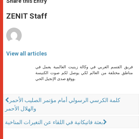
Share this Entry
s
e
b
t
e
A
n
o
e
p
g
o
r
ZENIT Staff
p
e
k
r
View all articles
فريق القسم العربي في وكالة زينيت العالمية يعمل في
مناطق مختلفة من العالم لكي يوصل لكم صوت الكنيسة
ووقع صدى الإنجيل الحي.
كلمة الكرسي الرسولي أمام مؤتمر الصليب الأحمر
والهلال الأحمر
بعثة فاتيكانية في اللقاء عن التغيرات المناخية