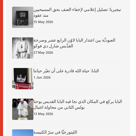
نيجيريا: تضليل إعلامي لإخفاء العنف بحق المسيحيين
منذ عقود
15 May 2026
العبوديَّة بين اعتذار البابا لاوُن الرابع عشر وصرخة
القدِّيس شارل دي فوكو
27 May 2026
البابا: حياة الله قادرة على أن تغيّر حياتنا
1 Jun 2026
البابا يركع في المكان الذي نجا فيه البابا القديس يوحنا
بولس الثاني من محاولة اغتيال
13 May 2026
الليتورجيَّا في سرّ الكنيسة