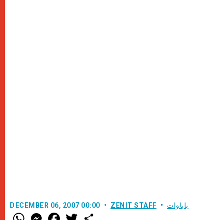
باباوات
ZENIT STAFF
DECEMBER 06, 2007 00:00
W
M
F
T
S