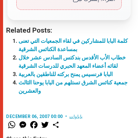
Related Posts:
كلمة البابا للمشاركين في لقاء الجمعيات التي تعنى
بمساعدة الكنائس الشرقية
خطاب الأب الأقدس بندكتس السادس عشر خلال
لقائه أعضاء المعهد الحبري للدرسات الشرقية
البابا فرنسيس يمنح بركته للناطقين بالعربية
جمعية كنائس الشرق تستلهم من البابا يوحنا الثالث
والعشرين
باباوات
DECEMBER 06, 2007 00:00
W
M
F
T
S
h
e
a
w
h
a
s
c
i
a
t
s
e
t
r