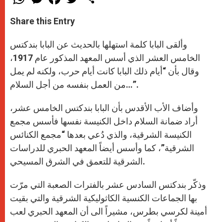
h
e
a
w
h
a
s
c
i
a
t
s
e
t
r
Share this Entry
s
e
b
t
e
A
n
o
e
p
g
o
r
وألقى البابا كلمة استهلها بالحديث عن البابا بندكتس
p
e
k
r
الخامس العشر الذي أسس المعهد المذكور عام 1917،
وقال بأن “أيام ذلك البابا كانت أيام حرب، ولكنه لم يمل
من العمل بنفسه من أجل السلام…”.
وأضاف الأب الأقدس بأن البابا بندكتس الخامس عشر،
أراد ضمانة السلام داخل الكنيسة نفسها فأسس مجمع
الكنيسة الشرقية، والذي دُعي بعدها “مجمع الكنائس
الشرقية”، كما وأسس أيضاً المعهد الحبري للدراسات
الشرقية للتعمق في الشرق المسيحي.
وذكّر بندكتس السادس عشر بالفترات الصعبة التي مرّت
بها الجماعات الكنسية الكاثوليكية الشرقية والتي بقيت
أمينة لكرسي بطرس، مشيراً الى أن المعهد الحبري لعب