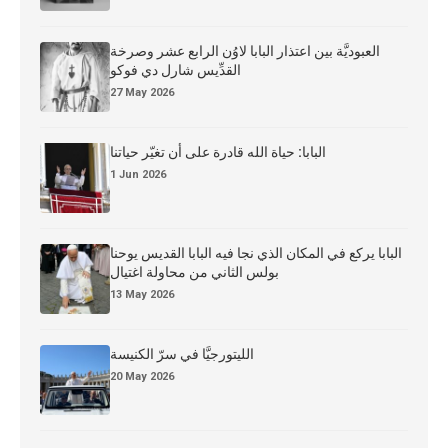
العبوديَّة بين اعتذار البابا لاوُن الرابع عشر وصرخة
القدِّيس شارل دي فوكو
27 May 2026
البابا: حياة الله قادرة على أن تغيّر حياتنا
1 Jun 2026
البابا يركع في المكان الذي نجا فيه البابا القديس يوحنا
بولس الثاني من محاولة اغتيال
13 May 2026
الليتورجيَّا في سرّ الكنيسة
20 May 2026