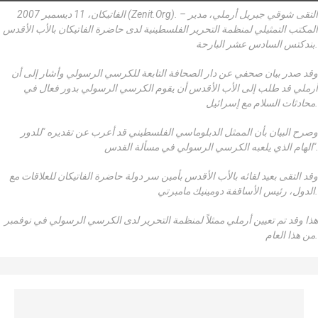
الفاتيكان، 11 ديسمبر 2007 (Zenit.org). – التقى شوقي جبريل أرملي، مدير
المكتب التمثيلي لمنظمة التحرير الفلسطينية لدى حاضرة الفاتيكان بالأب الأقدس
بندكتس السادس عشر البارحة.
وقد صدر بيان صحفي عن دار الصحافة التابعة للكرسي الرسولي وأشار إلى أن
أرملي قد طلب إلى الأب الأقدس أن يقوم الكرسي الرسولي بدور فعال في
محادثات السلام مع إسرائيل.
وصرح البيان بأن الممثل الدبلوماسي الفلسطيني قد أعرب عن تقديره "للدور
الهام الذي يلعبه الكرسي الرسولي في مسألة القدس".
وقد التقى بعيد لقائه بالأب الأقدس بأمين سر دولة حاضرة الفاتيكان للعلاقات مع
الدول، رئيس الأساقفة دومينيك مامبرتي.
هذا وقد تم تعيين أرملي ممثلاً لمنظمة التحرير لدى الكرسي الرسولي في نوفمبر
من هذا العام.