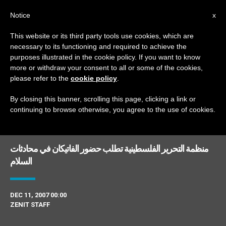
AR
Notice
x
This website or its third party tools use cookies, which are
necessary to its functioning and required to achieve the
DAY
purposes illustrated in the cookie policy. If you want to know
December 11th, 2007
more or withdraw your consent to all or some of the cookies,
please refer to the
cookie policy
.
By closing this banner, scrolling this page, clicking a link or
continuing to browse otherwise, you agree to the use of cookies.
DERNIÈRES NOUVELLES
منظمة التحرير الفلسطينية تطلب حضور الفاتيكان في محادثات
السلام
DEC 11, 2007 00:00
ZENIT STAFF