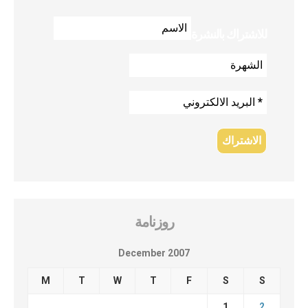
للاشتراك بالنشرة
روزنامة
December 2007
M
T
W
T
F
S
S
1
2