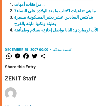
مراهقات أمهات…
ما هي تداعيات اكتئاب ما بعد الولادة على النساء؟
بندكتس السادس عشر يعتبر المسكونية مسيرة
بطيئة ولكنها مليئة بالفرح
الأب لومباردي: البابا يواصل إجازته بسلام وطمأنينة
كنيسة محليّة
DECEMBER 25, 2007 00:00
W
M
F
T
S
h
e
a
w
h
a
s
c
i
a
t
s
e
t
r
Share this Entry
s
e
b
t
e
A
n
o
e
p
g
o
r
ZENIT Staff
p
e
k
r