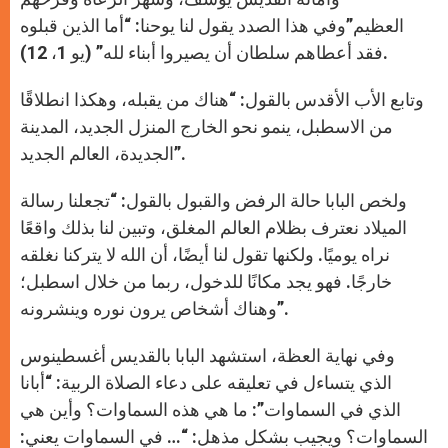
العظيم”وفي هذا الصدد يقول لنا يوحنا: “أما الذين قبلوه
فقد أعطاهم سلطان أن يصيروا أبناء لله” (يو 1، 12).
وتابع الأب الأقدس بالقول: “هناك من يقبله، وهكذا انطلاقًا
من الاسطبل، ينمو نحو الخارج المنزل الجديد، المدينة
الجديدة، العالم الجديد”.
ولخص البابا حالة الرفض والقبول بالقول: “تجعلنا رسالة
الميلاد نعترف بظلام العالم المغلق، وتبين لنا بذلك واقعًا
نراه يوميًا. ولكنها تقول لنا أيضًا، أن الله لا يتركنا نغلقه
خارجًا. فهو يجد مكانًا للدخول، ربما من خلال اسطبل؛
وهناك أشخاص يرون نوره وينشرونه”.
وفي نهاية العظة، استشهد البابا بالقديس أغسطينوس
الذي يتساءل في تعليقه على دعاء الصلاة الربية: “أبانا
الذي في السماوات”: ما هي هذه السماوات؟ وأين هي
السماوات؟ ويجيب بشكل مذهل: “… في السماوات يعني: