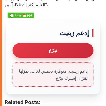
العالم أكثر إشعاعًا. آمين”.
إدعم زينيت
تبرّع
إدعم زينيت. متوفّرة بخمس لغات، يموّلها
القرّاء. إشترك تبرّع
Related Posts: