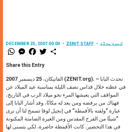
كنيسة محليّة
ZENIT STAFF
DECEMBER 25, 2007 00:00
W
M
F
T
S
h
e
a
w
h
a
s
c
i
a
t
s
e
t
r
Share this Entry
s
e
b
t
e
A
n
o
e
p
g
o
r
الفاتيكان، 25 ديسمبر 2007 (ZENIT.org). – تحدث البابا
p
e
k
r
في عظته خلال قداس نصف الليلة بمناسبة عيد الميلاد عن
المواقف التي يعيشها المرء نحو ميلاد الرب في التاريخ،
فهناك من يرفضه ومن يعد له مكانًا، وقد أشار البابا إلى
عبارة “ولفته بالأقمطة” في إنجيل لوقا تسمح لنا أن نرى
“شيئًا من الفرح المقدس ومن الغيرة الصامتة المكنونة
في هذا التحضير. كانت الأقمطة حاضرة، لكي يتسنى لها