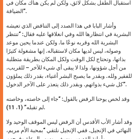
استقبال الطفل بشكل لائق. ولكن لم يكن هناك مكان في
الضيافة”.
وأشار البابا في هذا الصدد إلى التناقض الذي تعيشه
البشرية في انتظارها الله وفي انغلاقها عليه فقال: “تنتظر
البشرية الله وقربه نوعًا ما. ولكن عندما يحين موعد
وصوله، ليس لديها مكان لاستقباله. إنها مشغولة كثيرًا
بذاتها، وتحتاج لكل الوقت ولكل المكان بطريقة متطلبة
من أجل شؤونها، ولذا لا يبقى أي شيء للآخر – للقريب،
للفقير ولله. وبقدر ما يصبح البشر أغنياء، بقدر ذلك يملؤون
كل شيء بذواتهم. وبقدر ذلك يتعذر على الآخر الدخول”.
وقد لخص يوحنا الرفض بالقول: “جاء إلى خاصته، وخاصته
لم تقبله” (1، 11).
وقد أشار الأب الأقدس أن الرفض ليس الموقف الوحيد ولا
النهائي في الإنجيل. ففي الإنجيل نلتقي “بمحبة الأم مريم،
وأمانة القديس يوسف، وسهر الرعاة وفرحهم