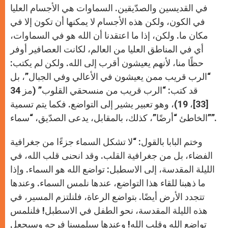
في القديسين والصدّيقين. السماوات هي الأجسام العليا
في الكون، ولكن هذه الأجسام لا يمكنها أن تكون إلا في
مكان ما. ولكن، إذا ما اعتقدنا أن الله هو في السماوات،
أي في المناطق العليا من العالم، لكانت العصافير أوفر
حظًا منا، لأنهم يعيشون أقرب إلى الله. ولكن لم يكتب:
“الرب قريب ممن يعيشون في الأعالي وفي الجبال”، بل
قد كتب: “الرب قريب من منسحقي القلوب” (مز 34
[33]، 19)، وهو تعبير يشير إلى التواضع. فكما يتم تسمية
الخاطئ “أرضًا”، كذلك، بالمقابل، يدعى الصدّيق، “سماء””.
وختم البابا بالقول: “لا تشكل السماء جزءًا من جغرافية
الفضاء، بل من جغرافية القلب. وقد انحنى قلب الله، في
الليلة المقدسة، إلى الاسطبل: تواضع الله هو السماء. وإذا
ما ذهبنا للقاء هذا التواضع، عندها نلمس السماء. وعندها
تتجدد الأرض أيضًا. بتواضع الرعاة، فلنلتزم المسير، في
هذه الليلة المقدسة، نحو الطفل في الاسطبل! فلنلمس
تواضع الله وقلب الله! وعندها سيلمسنا فرحه وسيجعل