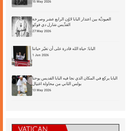
15 May 2026
العبوديَّة بين اعتذار البابا لاوُن الرابع عشر وصرخة
القدِّيس شارل دي فوكو
27 May 2026
البابا: حياة الله قادرة على أن تغيّر حياتنا
1 Jun 2026
البابا يركع في المكان الذي نجا فيه البابا القديس يوحنا
بولس الثاني من محاولة اغتيال
13 May 2026