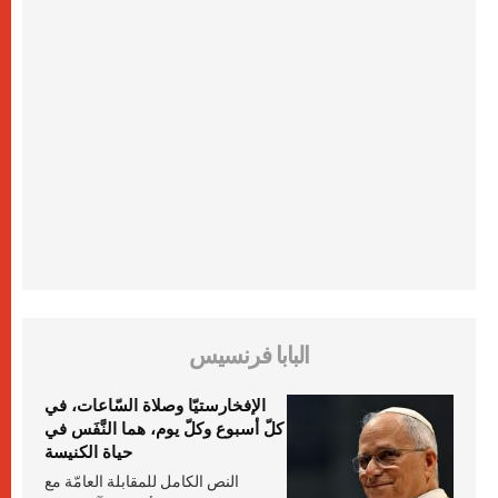
البابا فرنسيس
الإفخارستيّا وصلاة السّاعات، في
كلّ أسبوع وكلّ يوم، هما النَّفَس في
حياة الكنيسة
النص الكامل للمقابلة العامّة مع