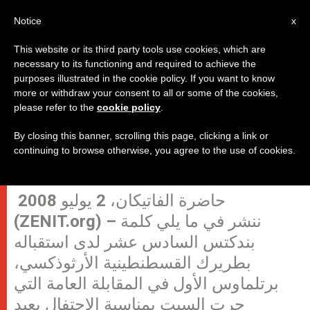
AR
Notice
x
This website or its third party tools use cookies, which are
necessary to its functioning and required to achieve the
purposes illustrated in the cookie policy. If you want to know
تحية البابا إلى البطريرك برتلماوس
more or withdraw your consent to all or some of the cookies,
please refer to the
cookie policy
.
By closing this banner, scrolling this page, clicking a link or
“الرجال والنساء يشعرون بحاجة متنامية
continuing to browse otherwise, you agree to the use of cookies.
إلى الثقة والسلام”
حاضرة الفاتيكان، 2 يوليو 2008
(ZENIT.org) – ننشر في ما يلي كلمة
بندكتس السادس عشر لدى استقباله
بطريرك القسطنطينية الأرثوذكسي،
برتلماوس الأول في المقابلة العامة التي
جرت السبت بمناسبة الإحتفال بعيد