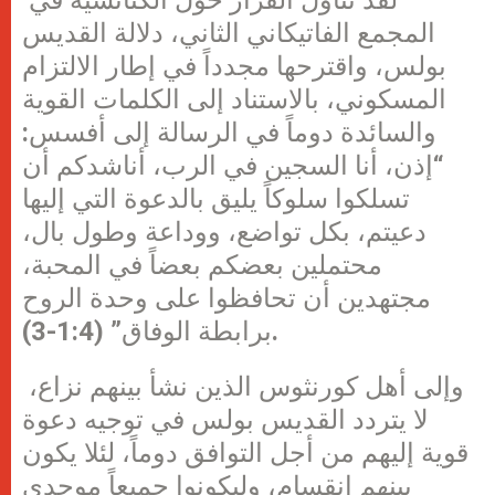
لقد تناول القرار حول الكنائسية في
المجمع الفاتيكاني الثاني، دلالة القديس
بولس، واقترحها مجدداً في إطار الالتزام
المسكوني، بالاستناد إلى الكلمات القوية
والسائدة دوماً في الرسالة إلى أفسس:
“إذن، أنا السجين في الرب، أناشدكم أن
تسلكوا سلوكاً يليق بالدعوة التي إليها
دعيتم، بكل تواضع، ووداعة وطول بال،
محتملين بعضكم بعضاً في المحبة،
مجتهدين أن تحافظوا على وحدة الروح
برابطة الوفاق” (1:4-3).
وإلى أهل كورنثوس الذين نشأ بينهم نزاع،
لا يتردد القديس بولس في توجيه دعوة
قوية إليهم من أجل التوافق دوماً، لئلا يكون
بينهم انقسام، وليكونوا جميعاً موحدي