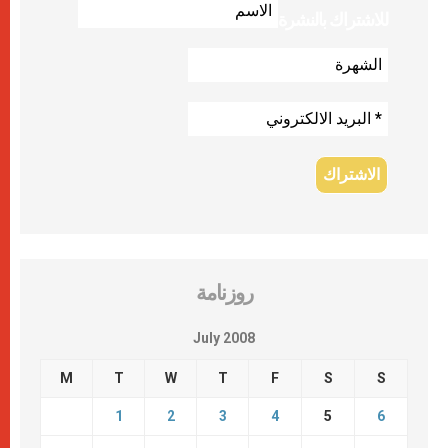
للاشتراك بالنشرة
روزنامة
July 2008
M
T
W
T
F
S
S
1
2
3
4
5
6