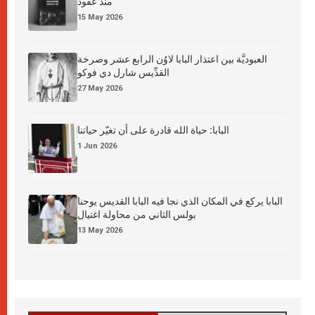
منذ عقود
15 May 2026
العبوديَّة بين اعتذار البابا لاوُن الرابع عشر وصرخة
القدِّيس شارل دي فوكو
27 May 2026
البابا: حياة الله قادرة على أن تغيّر حياتنا
1 Jun 2026
البابا يركع في المكان الذي نجا فيه البابا القديس يوحنا
بولس الثاني من محاولة اغتيال
13 May 2026