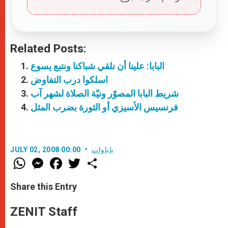
Related Posts:
البابا: علينا أن نلقي شباكنا ونتبع يسوع
اسلكوا درب التفاوض
شريط البابا المصوّر ونيّة الصلاة لشهر آب
فرنسيس الأسيزي أو الثورة بضرب المثل
باباوات
JULY 02, 2008 00:00
W
M
F
T
S
h
e
a
w
h
a
s
c
i
a
t
s
e
t
r
Share this Entry
s
e
b
t
e
A
n
o
e
p
g
o
r
ZENIT Staff
p
e
k
r