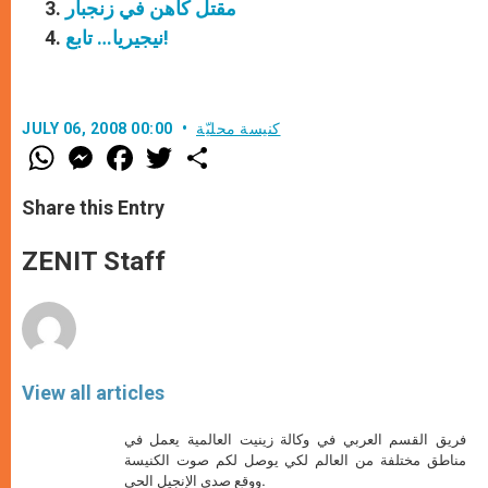
مقتل كاهن في زنجبار
نيجيريا… تابع!
كنيسة محليّة
JULY 06, 2008 00:00
W
M
F
T
S
h
e
a
w
h
a
s
c
i
a
t
s
e
t
r
Share this Entry
s
e
b
t
e
A
n
o
e
p
g
o
r
ZENIT Staff
p
e
k
r
View all articles
فريق القسم العربي في وكالة زينيت العالمية يعمل في
مناطق مختلفة من العالم لكي يوصل لكم صوت الكنيسة
ووقع صدى الإنجيل الحي.