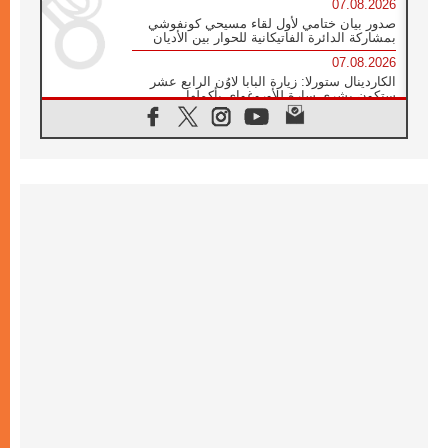
07.08.2026
صدور بيان ختامي لأول لقاء مسيحي كونفوشي
بمشاركة الدائرة الفاتيكانية للحوار بين الأديان
07.08.2026
الكاردينال ستورلا: زيارة البابا لاوُن الرابع عشر
ستكون بشرى سارة للأوروغواي بأكملها
07.08.2026
الفاتيكان يعلن برنامج الزيارة الرسولية للبابا لاوُن
الرابع عشر إلى فرنسا
07.08.2026
في الذكرى الـ ٨١ لحادثة هيروشيما الكنيسة في
اليابان تنظم ١٠ أيام للصلاة على نية السلام
07.08.2026
الكنيسة في الأوروغواي: زيارة البابا ستعزز
الإيمان والرجاء
06.08.2026
الاجتماع الشهري للمطارنة الموارنة
06.08.2026
الكاردينال روسي: زيارة البابا لاوُن إلى الأرجنتين
هي تكريم للبابا فرنسيس
06.08.2026
زيارة البابا إلى البيرو ستكون زمن نعمة ومصالحة
ورجاء