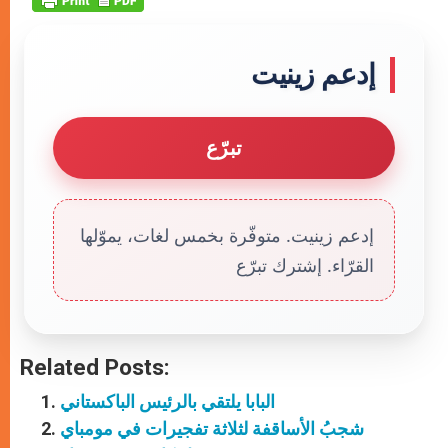
إدعم زينيت
تبرّع
إدعم زينيت. متوفّرة بخمس لغات، يموّلها
القرّاء. إشترك تبرّع
Related Posts:
البابا يلتقي بالرئيس الباكستاني
شجبُ الأساقفة لثلاثة تفجيرات في مومباي