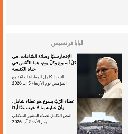
البابا فرنسيس
الإفخارستيّا وصلاة السّاعات، في
كلّ أسبوع وكلّ يوم، هما النَّفَس في
حياة الكنيسة
النص الكامل للمقابلة العامّة مع
المؤمنين يوم الأربعاء 5 آب 2026
عطاء الرّبّ يسوع هو عطاء شامل،
وأنّ عنايته بنا لا تغيب عنّا أبدًا
النص الكامل لصلاة التبشير الملائكي
يوم الأحد 2 آب 2026