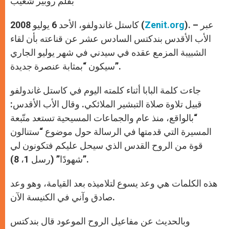
بقلم روبير شعيب
p
e
k
r
). – عبر
Zenit.org
كاستل غاندولفو، الأحد 6 يوليو 2008 (
الأب الأقدس بندكتس السادس عشر عن قناعته بأن لقاء
الشبيبة المزمع عقده في سيدني في شهر يوليو الجاري
سيكون “بمثابة عنصرة جديدة”.
جاءت كلمة البابا أثناء كلمته اليوم في كاستل غاندولفو
قبيل تلاوة صلاة التبشير الملائكي. وقال الأب الأقدس:
“بالواقع، منذ عام والجماعات المسيحية تستعد متّبعة
المسيرة التي قدمتها في الرسالة حول موضوع “ستنالون
قوة من الروح القدس الذي سيحل عليكم فتكونون لي
شهودًا” (رسل 1، 8)”.
هذه الكلمات هي وعد يسوع لتلاميذه بعد القيامة، وهو وعد
صادق وآني في الكنيسة الآن.
وبالحديث عن مفاعيل الروح الموعود قال بندكتس