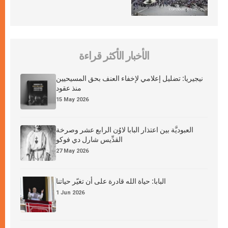
الأخبار الأكثر قراءة
نيجيريا: تضليل إعلامي لإخفاء العنف بحق المسيحيين
منذ عقود
15 May 2026
العبوديَّة بين اعتذار البابا لاوُن الرابع عشر وصرخة
القدِّيس شارل دي فوكو
27 May 2026
البابا: حياة الله قادرة على أن تغيّر حياتنا
1 Jun 2026