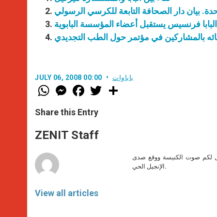
البابا فرنسيس يستقبل أعضاء المؤسسة البابوية
لقائه بالمشاركين في مؤتمر حول الطب التجديدي
باباوات
JULY 06, 2008 00:00
W
M
F
T
S
h
e
a
w
h
a
s
c
i
a
t
s
e
t
r
Share this Entry
s
e
b
t
e
A
n
o
e
p
g
o
r
ZENIT Staff
p
e
k
r
صل لكم صوت الكنيسة ووقع صدى
الإنجيل الحي.
View all articles