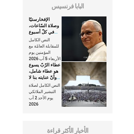
البابا فرنسيس
الإفخارستيّا
وصلاة السّاعات،
في كلّ أسبوع
وكلّ يوم، هما
النص الكامل
النَّفَس في حياة
للمقابلة العامّة مع
الكنيسة
المؤمنين يوم
الأربعاء 5 آب 2026
عطاء الرّبّ يسوع
هو عطاء شامل،
وأنّ عنايته بنا لا
تغيب عنّا أبدًا
النص الكامل لصلاة
التبشير الملائكي
يوم الأحد 2 آب
2026
الأخبار الأكثر قراءة