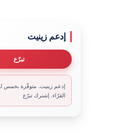
إدعم زينيت
تبرّع
إدعم زينيت. متوفّرة بخمس لغا
القرّاء. إشترك تبرّع