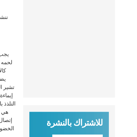
يجب 
لحمه و
كال
يضح
إيماءة
التلذذ 
هي ض
للاشتراك بالنشرة
الخضوع 