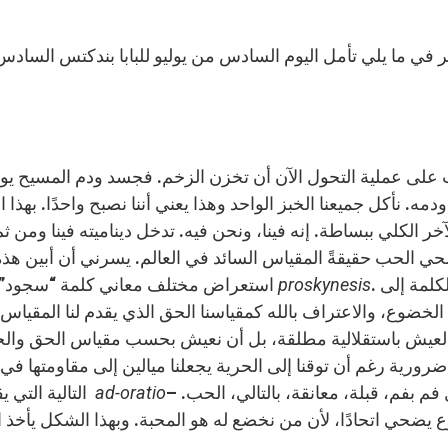
على عملية التحول الآن أن تخزن الزخم. فجسد ودم المسيح يوهب
دمه. نأكل جميعنا الخبز الواحد وهذا يعني أننا نصبح واحدًا. بهذا 
آخر الكلي ببساطة. إنه فينا، ونحن فيه. تدخل ديناميته فينا ومن ث
ي الحب حقيقةً المقياس السائد في العالم. يسرني أن أبين هذه ا
. تشير الكلمة إلى
proskynesis
استعراض مختلف معاني كلمة “سجود” في اليونانية واللاتينية. إن الكلمة اليونانية للسجود هي
 الخضوع، والاعتراف بالله كمقياسنا الحق الذي يقدم لنا المقياس ا
بالعيش باستقلالية مطلقة، بل أن نعيش بحسب مقياس الحق والخي
رورية رغم أن توقنا إلى الحرية يجعلنا ميالين إلى مقاومتها في الب
– إتصال فم بفم، قبلة، معانقة، بالتالي، الحب.
ad-oratio
التالية التي يقترحها علينا العشاء الأخير. الكلمة اللاتينية للسجود هي
يضحي اتحادًا، لأن من نخضع له هو المحبة. وبهذا الشكل يأخذ ال