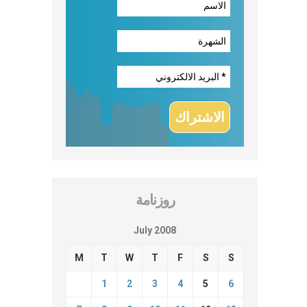
روزنامة
July 2008
M
T
W
T
F
S
S
1
2
3
4
5
6