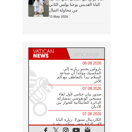
البابا القديس يوحنا بولس الثاني
من محاولة اغتيال
13 May 2026
08.08.2026
بارولين يختتم زيارته إلى
المكسيك مؤكدا أن صناعة
السلام تبدأ بالتعاطف مع ألم
الآخر
07.08.2026
صدور بيان ختامي لأول لقاء
مسيحي كونفوشي بمشاركة
الدائرة الفاتيكانية للحوار بين
الأديان
07.08.2026
الكاردينال ستورلا: زيارة البابا
لاوُن الرابع عشر ستكون بشرى
سارة للأوروغواي بأكملها