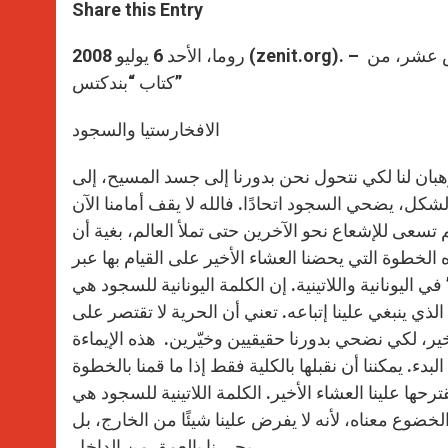
t
s
e
t
r
Share this Entry
s
e
b
t
e
A
n
o
e
p
g
o
r
روما، الأحد 6 يوليو 2008 (zenit.org). – ننشر في ما يلي تأمل اليوم السادس من يوليو للبابا بندكتس السادس عشر، من
p
e
k
كتاب “بندكتس”
r
الافخارستيا والسجود
ان لنا لكي نتحول نحن بدورنا إلى جسد المسيح، إلى
الشكل، يضحي السجود اتحادًا. فالله لا يقف أمامنا الآن
م تسعى للإشعاع نحو الآخرين حتى تملأ العالم، بغية أن
لخطوة التي يحضنا العشاء الأخير على القيام بها عبر
لذي ينبغي علينا إتباعه. تعني أن الحرية لا تقتصر على
ر، لكي نضحي بدورنا حقيقيين وخيّرين. هذه الإيماءة
دء. يمكننا أن نقبلها بالكلية فقط إذا ما قمنا بالخطوة
خضوع معناه، لأنه لا يفرض علينا شيئًا من الخارج، بل
يحررنا بالعمق من الداخل.