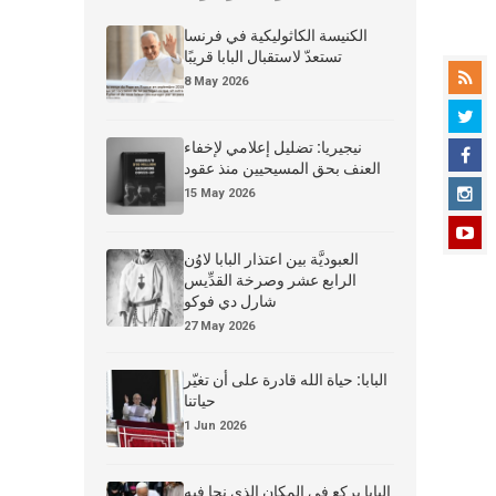
الكنيسة الكاثوليكية في فرنسا
تستعدّ لاستقبال البابا قريبًا
8 May 2026
نيجيريا: تضليل إعلامي لإخفاء
العنف بحق المسيحيين منذ عقود
15 May 2026
العبوديَّة بين اعتذار البابا لاوُن
الرابع عشر وصرخة القدِّيس
شارل دي فوكو
27 May 2026
البابا: حياة الله قادرة على أن تغيّر
حياتنا
1 Jun 2026
البابا يركع في المكان الذي نجا فيه