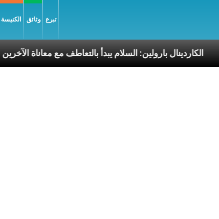
تبرع
وثائق
الكنيسة و
سوليّة
الكاردينال بارولين: السلام يبدأ بالتعاطف مع معا