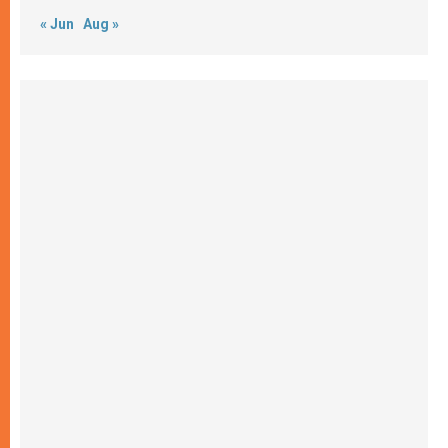
« Jun
Aug »