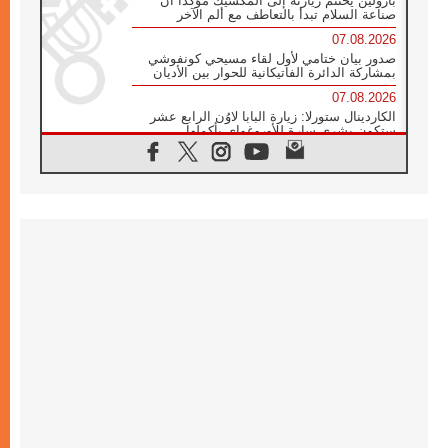
بارولين يختتم زيارته إلى المكسيك مؤكدا أن
صناعة السلام تبدأ بالتعاطف مع ألم الآخر
07.08.2026
صدور بيان ختامي لأول لقاء مسيحي كونفوشي
بمشاركة الدائرة الفاتيكانية للحوار بين الأديان
07.08.2026
الكاردينال ستورلا: زيارة البابا لاوُن الرابع عشر
ستكون بشرى سارة للأوروغواي بأكملها
07.08.2026
الفاتيكان يعلن برنامج الزيارة الرسولية للبابا لاوُن
الرابع عشر إلى فرنسا
07.08.2026
في الذكرى الـ ٨١ لحادثة هيروشيما الكنيسة في
اليابان تنظم ١٠ أيام للصلاة على نية السلام
07.08.2026
الكنيسة في الأوروغواي: زيارة البابا ستعزز
الإيمان والرجاء
06.08.2026
الاجتماع الشهري للمطارنة الموارنة
06.08.2026
الكاردينال روسي: زيارة البابا لاوُن إلى الأرجنتين
هي تكريم للبابا فرنسيس
06.08.2026