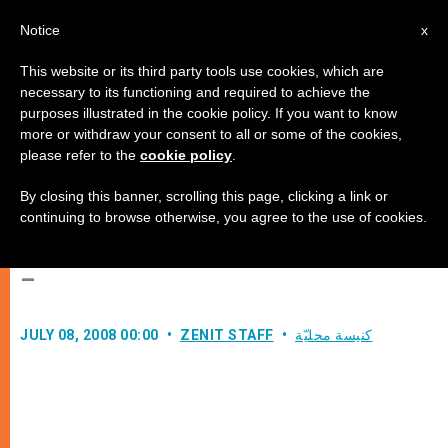
AR
Notice
x
This website or its third party tools use cookies, which are
necessary to its functioning and required to achieve the
purposes illustrated in the cookie policy. If you want to know
تعيين الكاردينال بوبار مبعوثًا رسوليًا
more or withdraw your consent to all or some of the cookies,
please refer to the
cookie policy
.
للمؤتمر اللاهوتي المريمي حول
الظهورات في لورد
By closing this banner, scrolling this page, clicking a link or
continuing to browse otherwise, you agree to the use of cookies.
–
كنيسة محليّة
ZENIT STAFF
JULY 08, 2008 00:00