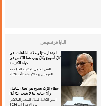
البابا فرنسيس
الإفخارستيّا وصلاة السّاعات، في
كلّ أسبوع وكلّ يوم، هما النَّفَس في
حياة الكنيسة
النص الكامل للمقابلة العامّة مع
المؤمنين يوم الأربعاء 5 آب 2026
عطاء الرّبّ يسوع هو عطاء شامل،
وأنّ عنايته بنا لا تغيب عنّا أبدًا
النص الكامل لصلاة التبشير الملائكي
يوم الأحد 2 آب 2026