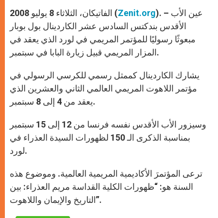
A
n
o
e
p
g
o
r
). – عين الأب
Zenit.org
الفاتيكان، الثلاثاء 8 يوليو 2008 (
p
e
k
r
الأقدس بندكتس السادس عشر الكاردينال بول بوبار
مبعوثًا رسوليًا للمؤتمر المريمي في لورد الذي يعقد في
المزار المريمي قبيل زيارة البابا في سبتمبر.
يشارك الكاردينال كممثل رسمي للكرسي الرسولي في
مؤتمر اللاهوت المريمي العالمي الثاني والعشرين الذي
يعقد من 4 إلى 8 سبتمبر.
وسيزور الأب الأقدس نفسه فرنسا من 12 إلى 15 سبتمبر
بمناسبة الذكرى الـ 150 لظهورات السيدة العذراء في
لورد.
ترعى المؤتمرَ الأكاديمية المريمية العالمية. وموضوع هذه
السنة هو: “ظهورات الكلية القداسة مريم العذراء: بين
التاريخ والإيمان واللاهوت”.