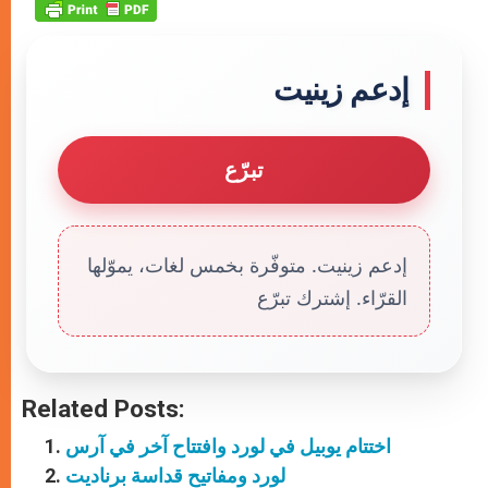
إدعم زينيت
تبرّع
إدعم زينيت. متوفّرة بخمس لغات، يموّلها
القرّاء. إشترك تبرّع
Related Posts:
اختتام يوبيل في لورد وافتتاح آخر في آرس
لورد ومفاتيح قداسة برناديت