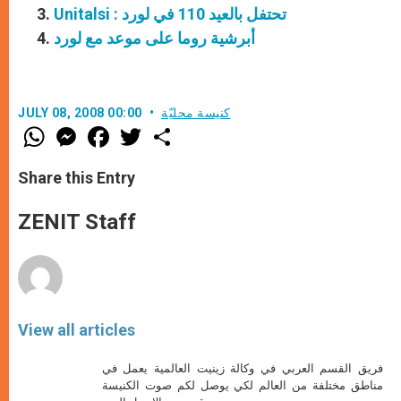
Unitalsi : تحتفل بالعيد 110 في لورد
أبرشية روما على موعد مع لورد
كنيسة محليّة
JULY 08, 2008 00:00
W
M
F
T
S
h
e
a
w
h
a
s
c
i
a
t
s
e
t
r
Share this Entry
s
e
b
t
e
A
n
o
e
p
g
o
r
ZENIT Staff
p
e
k
r
View all articles
فريق القسم العربي في وكالة زينيت العالمية يعمل في
مناطق مختلفة من العالم لكي يوصل لكم صوت الكنيسة