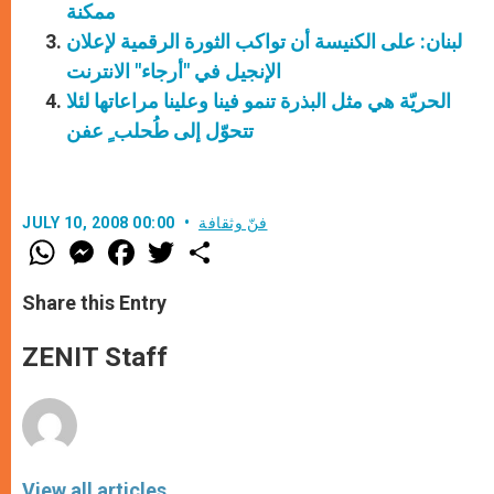
ممكنة
لبنان: على الكنيسة أن تواكب الثورة الرقمية لإعلان
الإنجيل في "أرجاء" الانترنت
الحريّة هي مثل البذرة تنمو فينا وعلينا مراعاتها لئلا
تتحوّل إلى طُحلب ٍ عفن
فنّ وثقافة
JULY 10, 2008 00:00
W
M
F
T
S
h
e
a
w
h
a
s
c
i
a
t
s
e
t
r
Share this Entry
s
e
b
t
e
A
n
o
e
p
g
o
r
ZENIT Staff
p
e
k
r
View all articles