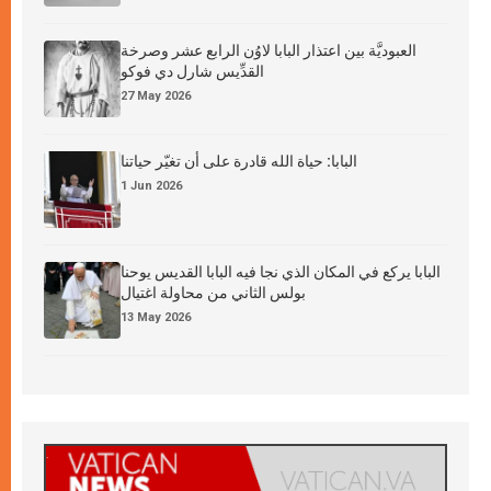
العبوديَّة بين اعتذار البابا لاوُن الرابع عشر وصرخة
القدِّيس شارل دي فوكو
27 May 2026
البابا: حياة الله قادرة على أن تغيّر حياتنا
1 Jun 2026
البابا يركع في المكان الذي نجا فيه البابا القديس يوحنا
بولس الثاني من محاولة اغتيال
13 May 2026