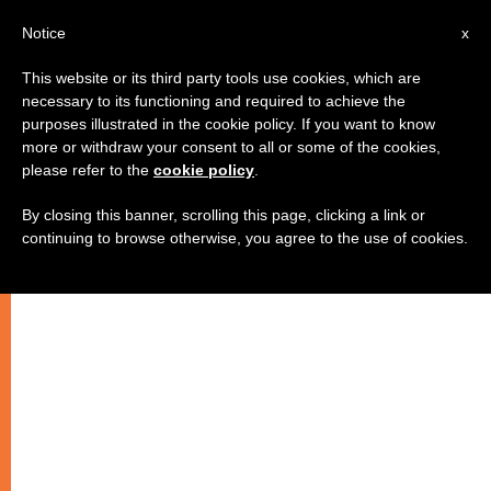
AR
Notice
x
This website or its third party tools use cookies, which are
necessary to its functioning and required to achieve the
purposes illustrated in the cookie policy. If you want to know
كاريتاس تأسف لعدم وجود قيادة
more or withdraw your consent to all or some of the cookies,
please refer to the
cookie policy
.
نشيطة لدى الدول الثماني
By closing this banner, scrolling this page, clicking a link or
continuing to browse otherwise, you agree to the use of cookies.
–