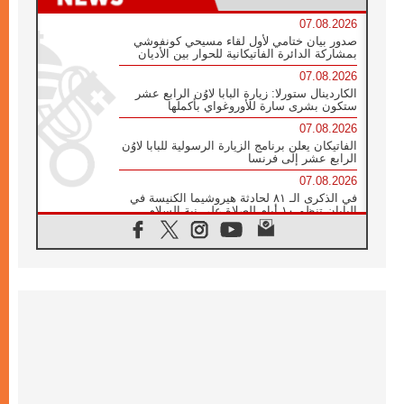
07.08.2026
صدور بيان ختامي لأول لقاء مسيحي كونفوشي
بمشاركة الدائرة الفاتيكانية للحوار بين الأديان
07.08.2026
الكاردينال ستورلا: زيارة البابا لاوُن الرابع عشر
ستكون بشرى سارة للأوروغواي بأكملها
07.08.2026
الفاتيكان يعلن برنامج الزيارة الرسولية للبابا لاوُن
الرابع عشر إلى فرنسا
07.08.2026
في الذكرى الـ ٨١ لحادثة هيروشيما الكنيسة في
اليابان تنظم ١٠ أيام للصلاة على نية السلام
07.08.2026
الكنيسة في الأوروغواي: زيارة البابا ستعزز
الإيمان والرجاء
06.08.2026
الاجتماع الشهري للمطارنة الموارنة
06.08.2026
الكاردينال روسي: زيارة البابا لاوُن إلى الأرجنتين
هي تكريم للبابا فرنسيس
06.08.2026
زيارة البابا إلى البيرو ستكون زمن نعمة ومصالحة