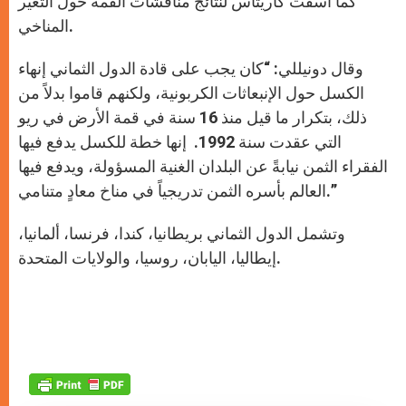
كما أسفت كاريتاس لنتائج مناقشات القمة حول التغير
المناخي.
وقال دونيللي: “كان يجب على قادة الدول الثماني إنهاء
الكسل حول الإنبعاثات الكربونية، ولكنهم قاموا بدلاً من
ذلك، بتكرار ما قيل منذ 16 سنة في قمة الأرض في ريو
التي عقدت سنة 1992. إنها خطة للكسل يدفع فيها
الفقراء الثمن نيابةً عن البلدان الغنية المسؤولة، ويدفع فيها
العالم بأسره الثمن تدريجياً في مناخ معادٍ متنامي.”
وتشمل الدول الثماني بريطانيا، كندا، فرنسا، ألمانيا،
إيطاليا، اليابان، روسيا، والولايات المتحدة.