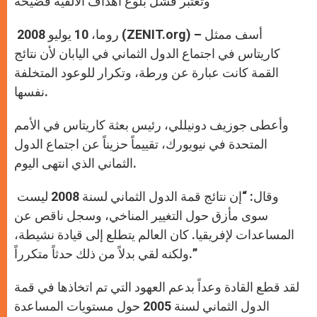
وتعتبر فشل بلوغ أهداف الألفية فضيحة
p
e
k
r
روما، 10 يوليو 2008 (ZENIT.org) – أسف ممثل
كاريتاس في اجتماع الدول الثماني في اليابان لأن نتائج
القمة كانت عبارة عن ورطة، وتكرار للوعود المتخلفة
نفسها.
وأعطى جوزيف دونيللي، رئيس بعثة كاريتاس في الأمم
المتحدة في نيويورك، تقييماً حزيناً عن اجتماع الدول
الثماني الذي انتهى اليوم.
وقال: “إن نتائج قمة الدول الثماني لسنة 2008 ليست
سوى مأزق حول التغيير المناخي، وسجل ناقص عن
المساعدات لإفريقيا. كان العالم يتطلع إلى قيادة نشيطة،
ولكنه لقي بدلاً من ذلك حدثاً متكرراً.”
لقد قطع القادة وعداً بدعم العهود التي تم اتخاذها في قمة
الدول الثماني لسنة 2005 حول مستويات المساعدة