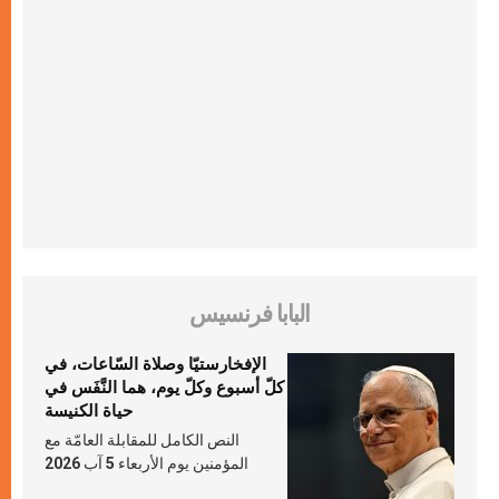
البابا فرنسيس
الإفخارستيّا وصلاة السّاعات، في
كلّ أسبوع وكلّ يوم، هما النَّفَس في
حياة الكنيسة
النص الكامل للمقابلة العامّة مع
المؤمنين يوم الأربعاء 5 آب 2026