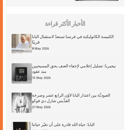
الأخبار الأكثر قراءة
الكنيسة الكاثوليكية في فرنسا تستعدّ لاستقبال البابا
قريبًا
8 May 2026
نيجيريا: تضليل إعلامي لإخفاء العنف بحق المسيحيين
منذ عقود
15 May 2026
العبوديَّة بين اعتذار البابا لاوُن الرابع عشر وصرخة
القدِّيس شارل دي فوكو
27 May 2026
البابا: حياة الله قادرة على أن تغيّر حياتنا