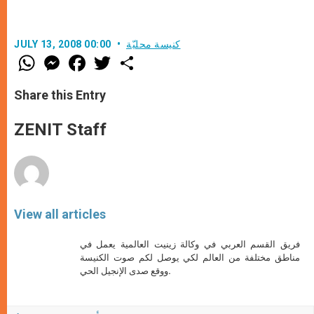
كنيسة محليّة
JULY 13, 2008 00:00
W
M
F
T
S
h
e
a
w
h
a
s
c
i
a
t
s
e
t
r
Share this Entry
s
e
b
t
e
A
n
o
e
p
g
o
r
ZENIT Staff
p
e
k
r
View all articles
فريق القسم العربي في وكالة زينيت العالمية يعمل في
مناطق مختلفة من العالم لكي يوصل لكم صوت الكنيسة
ووقع صدى الإنجيل الحي.