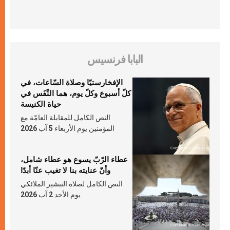
البابا فرنسيس
الإفخارستيّا وصلاة السّاعات، في
كلّ أسبوع وكلّ يوم، هما النَّفَس في
حياة الكنيسة
النص الكامل للمقابلة العامّة مع
المؤمنين يوم الأربعاء 5 آب 2026
عطاء الرّبّ يسوع هو عطاء شامل،
وأنّ عنايته بنا لا تغيب عنّا أبدًا
النص الكامل لصلاة التبشير الملائكي
يوم الأحد 2 آب 2026