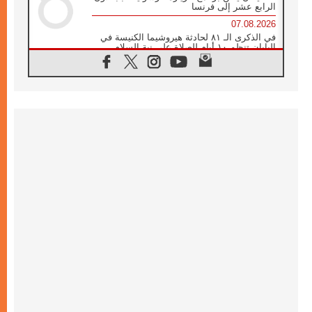
الرابع عشر إلى فرنسا
07.08.2026
في الذكرى الـ ٨١ لحادثة هيروشيما الكنيسة في
اليابان تنظم ١٠ أيام للصلاة على نية السلام
07.08.2026
الكنيسة في الأوروغواي: زيارة البابا ستعزز
الإيمان والرجاء
06.08.2026
الاجتماع الشهري للمطارنة الموارنة
06.08.2026
الكاردينال روسي: زيارة البابا لاوُن إلى الأرجنتين
هي تكريم للبابا فرنسيس
06.08.2026
زيارة البابا إلى البيرو ستكون زمن نعمة ومصالحة
ورجاء
06.08.2026
الكاردينال بارولين في المكسيك: علينا أن نكون
حاضرين إلى جانب المهمشين والمهاجرين
والأجانب
06.08.2026
البابا لاوُن الرابع عشر للشباب في أسيزي:
"أوروبا والعالم يبحثان اليوم عن قديسين جُدد
فيكم"