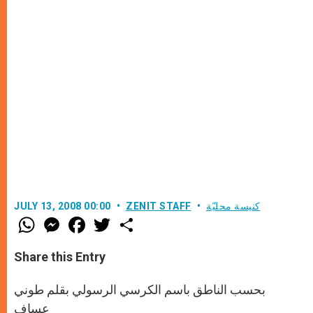
كنيسة محليّة
ZENIT STAFF
JULY 13, 2008 00:00
W
M
F
T
S
h
e
a
w
h
a
s
c
i
a
t
s
e
t
r
Share this Entry
s
e
b
t
e
A
n
o
e
p
g
o
r
بحسب الناطق باسم الكرسي الرسولي بقلم طوني
p
e
k
r
عساف