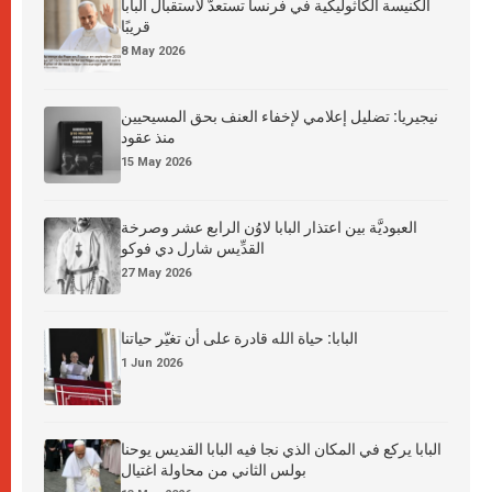
الكنيسة الكاثوليكية في فرنسا تستعدّ لاستقبال البابا
قريبًا
8 May 2026
نيجيريا: تضليل إعلامي لإخفاء العنف بحق المسيحيين
منذ عقود
15 May 2026
العبوديَّة بين اعتذار البابا لاوُن الرابع عشر وصرخة
القدِّيس شارل دي فوكو
27 May 2026
البابا: حياة الله قادرة على أن تغيّر حياتنا
1 Jun 2026
البابا يركع في المكان الذي نجا فيه البابا القديس يوحنا
بولس الثاني من محاولة اغتيال