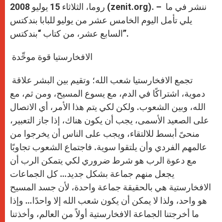
روما، الثلاثاء 15 يوليو 2008 (zenit.org). – ننشر في ما
يلي تأمل اليوم الخامس عشر من يوليو للبابا بندكتس
السابع عشر، من كتاب “بندكتس”.
الافخارستيا قوة موحِّدة
تجمع الافخارستيا شعب الله؛ وتقيم بين البشر علاقة
دموية، اشتراكًا في الدم، مع يسوع المسيح، ومن ثم، مع
الله، وبين الشعوب. ولكن لكي يتم هذا الأمر، أي الاتصال
على الصعيد الأسمى، يجب أن يكون هناك، إذا جاز التعبير،
منحىً أبسط للالتقاء، ويجب على الناس أن يخرجوا من
عالمهم الفردي وأن يلتقوا سوية. فاجتماع الشعوب تجاوبًا
مع دعوة الرب هو شرط ضروري لكي يتمكن الرب أن
يجعل منهم جماعة بشكل جديد… كل الجماعات
الافخارستية هي بالحقيقة جماعة واحدة، لأن جسد المسيح
هو واحد، ولذا لا يمكن أن يكون شعب الله إلا واحدًا… وإذا
ما أخرجتنا الجماعة الافخارستية أولاً من العالم، وأخذتنا