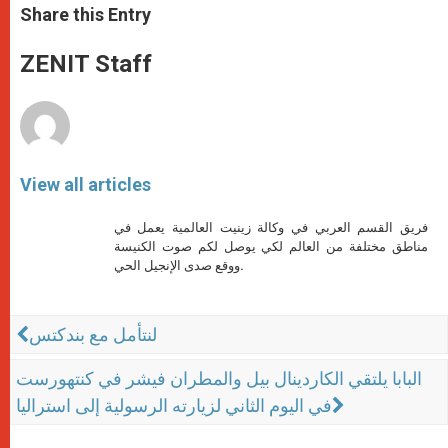
t
s
e
t
r
Share this Entry
s
e
b
t
e
A
n
o
e
p
g
o
r
ZENIT Staff
p
e
k
r
View all articles
فريق القسم العربي في وكالة زينيت العالمية يعمل في
مناطق مختلفة من العالم لكي يوصل لكم صوت الكنيسة
ووقع صدى الإنجيل الحي.
لنتأمل مع بندكتس
البابا يلتقي الكاردينال بيل والمطران فيشر في كنتهورست
في اليوم الثاني لزيارته الرسولية إلى استراليا