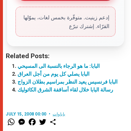
إدعم زينيت. متوفّرة بخمس لغات، يموّلها
القرّاء. إشترك تبرّع
Related Posts:
البابا: ما هو الرجاء بالنسبة الى المسيحي
البابا يصلي كل يوم من أجل العراق
البابا فرنسيس يعيد النظر بمراسيم بطلان الزواج
رسالة البابا خلال لقاء أساقفة الشرق الكاثوليك
باباوات
JULY 15, 2008 00:00
W
M
F
T
S
h
e
a
w
h
a
s
c
i
a