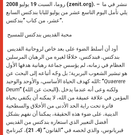
روما، السبت 19 يوليو 2008 (zenit.org). – ننشر في ما
يلي تأمل اليوم التاسع عشر من يوليو للبابا بندكتس السابع
عشر، من كتاب “بندكتس”.
محبة القديس بندكتس للمسيح
أود أن أسلط الضوء على بعد خاص لروحانية القديس
بندكتس. فبندكتس، خلافًا لغيره من الرهبان المرسلين
العظام في زمانه، لم يؤسس جماعة رهبانية هدفها الأول
هو تبشير الشعوب البربرية؛ بل وجّه أتباعه إلى البحث عن
Quaerere
الله كهدف الحياة الأساسي، والأوحد والوحيد: “
” (البحث عن الله). ولكنه وعى أنه عندما يدخل
Deum
المؤمن في علاقة عميقة من الله، لا يمكنه أن يكتفي بحياة
فاترة تحت راية الحد الأدنى من الأخلاق والسطحية
الدينية. على ضوء هذه الحقيقة، يمكننا أن نفهم بشكل
أفضل التعبير الذي استعاره بندكتس من القديس
قبريانوس، والذي لخصه في “القانون” (4، 21)، كبرنامج