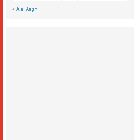
« Jun
Aug »