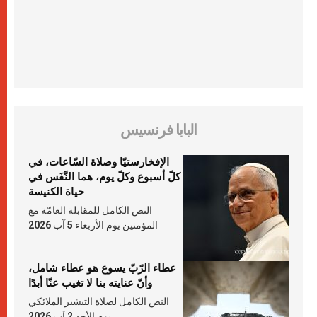
البابا فرنسيس
الإفخارستيّا وصلاة السّاعات، في
كلّ أسبوع وكلّ يوم، هما النَّفَس في
حياة الكنيسة
النص الكامل للمقابلة العامّة مع
المؤمنين يوم الأربعاء 5 آب 2026
عطاء الرّبّ يسوع هو عطاء شامل،
وأنّ عنايته بنا لا تغيب عنّا أبدًا
النص الكامل لصلاة التبشير الملائكي
يوم الأحد 2 آب 2026