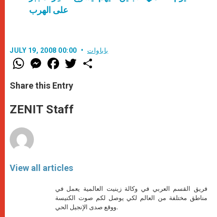
على الهرب
باباوات
JULY 19, 2008 00:00
W
M
F
T
S
h
e
a
w
h
a
s
c
i
a
t
s
e
t
r
Share this Entry
s
e
b
t
e
A
n
o
e
p
g
o
r
ZENIT Staff
p
e
k
r
View all articles
فريق القسم العربي في وكالة زينيت العالمية يعمل في
مناطق مختلفة من العالم لكي يوصل لكم صوت الكنيسة
ووقع صدى الإنجيل الحي.