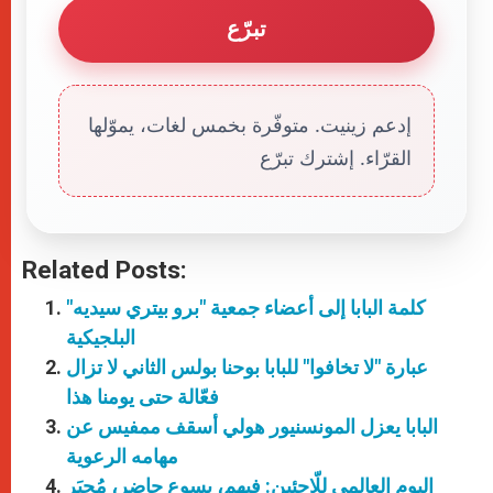
تبرّع
إدعم زينيت. متوفّرة بخمس لغات، يموّلها
القرّاء. إشترك تبرّع
Related Posts:
كلمة البابا إلى أعضاء جمعية "برو بيتري سيديه"
البلجيكية
عبارة "لا تخافوا" للبابا بوحنا بولس الثاني لا تزال
فعّالة حتى يومنا هذا
البابا يعزل المونسنيور هولي أسقف ممفيس عن
مهامه الرعوية
اليوم العالمي للّاجئين: فيهم، يسوع حاضِر، مُجبَر