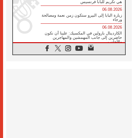
هي تكريم للبابا فرنسيس
06.08.2026
زيارة البابا إلى البيرو ستكون زمن نعمة ومصالحة
ورجاء
06.08.2026
الكاردينال بارولين في المكسيك: علينا أن نكون
حاضرين إلى جانب المهمشين والمهاجرين
والأجانب
06.08.2026
البابا لاوُن الرابع عشر للشباب في أسيزي:
"أوروبا والعالم يبحثان اليوم عن قديسين جُدد
فيكم"
06.08.2026
البابا في أسيزي يتحدث إلى الشباب المشاركين
في لقاء الشباب الفرنسيسكاني
06.08.2026
البابا لاوُن الرابع عشر يبرق معزيا بوفاة
الكاردينال جوليو دوارتي لانغا
05.08.2026
في مقابلته العامة مع المؤمنين البابا لاوُن الرابع
عشر يواصل الحديث عن الدستور في الليتورجيا
المقدسة مسلطا الضوء على صلاة الكنيسة
05.08.2026
البابا لاوُن الرابع عشر يزور في تشرين الثاني