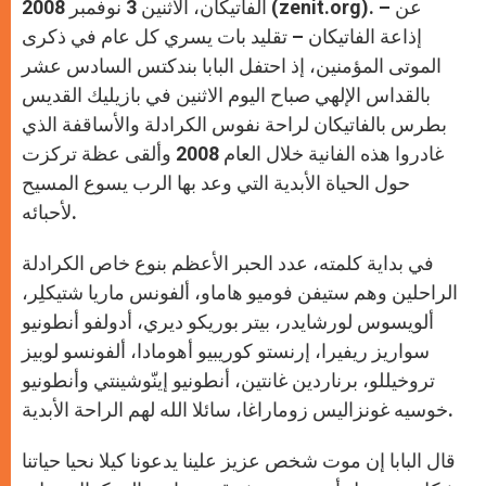
p
g
o
r
الفاتيكان، الاثنين 3 نوفمبر 2008 (zenit.org). – عن
p
e
k
r
إذاعة الفاتيكان – تقليد بات يسري كل عام في ذكرى
الموتى المؤمنين، إذ احتفل البابا بندكتس السادس عشر
بالقداس الإلهي صباح اليوم الاثنين في بازيليك القديس
بطرس بالفاتيكان لراحة نفوس الكرادلة والأساقفة الذي
غادروا هذه الفانية خلال العام 2008 وألقى عظة تركزت
حول الحياة الأبدية التي وعد بها الرب يسوع المسيح
لأحبائه.
في بداية كلمته، عدد الحبر الأعظم بنوع خاص الكرادلة
الراحلين وهم ستيفن فوميو هاماو، ألفونس ماريا شتيكلِر،
ألويسوس لورشايدر، بيتر بوريكو ديري، أدولفو أنطونيو
سواريز ريفيرا، إرنستو كوريبيو أهومادا، ألفونسو لوبيز
تروخيللو، برناردين غانتين، أنطونيو إينّوشينتي وأنطونيو
خوسيه غونزاليس زوماراغا، سائلا الله لهم الراحة الأبدية.
قال البابا إن موت شخص عزيز علينا يدعونا كيلا نحيا حياتنا