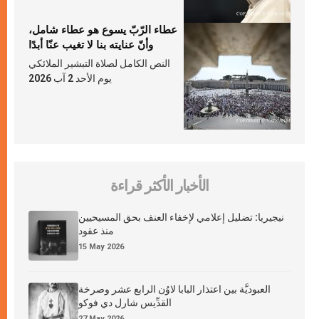
عطاء الرّبّ يسوع هو عطاء شامل،
وأنّ عنايته بنا لا تغيب عنّا أبدًا
النص الكامل لصلاة التبشير الملائكي
يوم الأحد 2 آب 2026
الأخبار الأكثر قراءة
نيجيريا: تضليل إعلامي لإخفاء العنف بحق المسيحيين
منذ عقود
15 May 2026
العبوديَّة بين اعتذار البابا لاوُن الرابع عشر وصرخة
القدِّيس شارل دي فوكو
27 May 2026