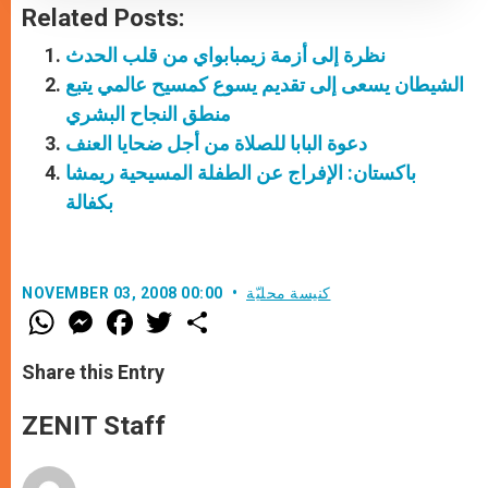
Related Posts:
نظرة إلى أزمة زيمبابواي من قلب الحدث
الشيطان يسعى إلى تقديم يسوع كمسيح عالمي يتبع
منطق النجاح البشري
دعوة البابا للصلاة من أجل ضحايا العنف
باكستان: الإفراج عن الطفلة المسيحية ريمشا
بكفالة
كنيسة محليّة
NOVEMBER 03, 2008 00:00
W
M
F
T
S
h
e
a
w
h
a
s
c
i
a
t
s
e
t
r
Share this Entry
s
e
b
t
e
A
n
o
e
p
g
o
r
ZENIT Staff
p
e
k
r