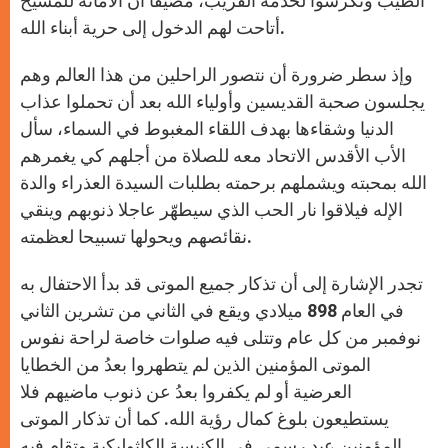
الطيب وتكرسوا لخدمة القريب، مضيفا أن الأمانة للمسيح
أتاحت لهم الدخول إلى حرية أبناء الله.
وإذ سطر ضرورة أن نتصور الراحلين من هذا العالم وهم
يجلسون صحبة القديسين وأولياء الله بعد أن تحملوا عذاب
الدنيا وشقاءها بهدف اللقاء المغبوط في السماء، سأل
الأب الأقدس الاتحاد معه للصلاة من أجلهم كي يغمرهم
الله بمحبته ويشملهم برحمته بطلبات السيدة العذراء والدة
الإله فيلاقوا نار الحب الذي سيطهّر عاجلا ذنوبهم وينقي
نقائصهم ويحولها تسبيحا لعظمته.
تجدر الإشارة إلى أن تذكار جميع الموتى قد بدأ الاحتفال به
في العام 898 ميلادي ويقع في الثاني من تشرين الثاني
نوفمبر من كل عام وتتلى فيه صلوات خاصة لراحة نفوس
الموتى المؤمنين الذين لم يتطهروا بعدُ من الخطايا
العرضية أو لم يكفروا بعدُ عن ذنوب ماضيهم فلا
يستطيعون بلوغ كمال رؤية الله. كما أن تذكار الموتى
المؤمنين عيد رسمي في الكنيسة الكاثوليكية وتقام فيه