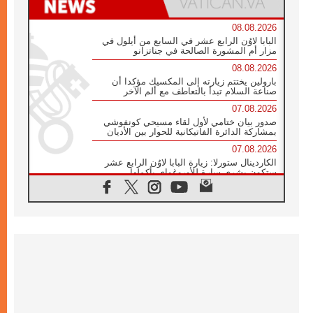
08.08.2026
البابا لاوُن الرابع عشر في السابع من أيلول في
مزار أم المشورة الصالحة في جناتزانو
08.08.2026
بارولين يختتم زيارته إلى المكسيك مؤكدا أن
صناعة السلام تبدأ بالتعاطف مع ألم الآخر
07.08.2026
صدور بيان ختامي لأول لقاء مسيحي كونفوشي
بمشاركة الدائرة الفاتيكانية للحوار بين الأديان
07.08.2026
الكاردينال ستورلا: زيارة البابا لاوُن الرابع عشر
ستكون بشرى سارة للأوروغواي بأكملها
07.08.2026
الفاتيكان يعلن برنامج الزيارة الرسولية للبابا لاوُن
الرابع عشر إلى فرنسا
07.08.2026
في الذكرى الـ ٨١ لحادثة هيروشيما الكنيسة في
اليابان تنظم ١٠ أيام للصلاة على نية السلام
07.08.2026
الكنيسة في الأوروغواي: زيارة البابا ستعزز
الإيمان والرجاء
06.08.2026