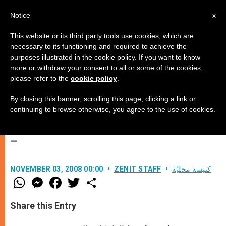
AR
Notice
x
This website or its third party tools use cookies, which are
necessary to its functioning and required to achieve the
purposes illustrated in the cookie policy. If you want to know
عظة البابا في قداس لراحة نفوس
more or withdraw your consent to all or some of the cookies,
please refer to the
cookie policy
.
الكرادلة والأساقفة المتوفين خلال
العام الجاري
By closing this banner, scrolling this page, clicking a link or
continuing to browse otherwise, you agree to the use of cookies.
–
كنيسة محليّة
ZENIT STAFF
NOVEMBER 03, 2008 00:00
W
M
F
T
S
h
e
a
w
h
a
s
c
i
a
t
s
e
t
r
Share this Entry
s
e
b
t
e
A
n
o
e