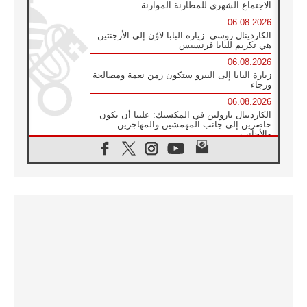
الاجتماع الشهري للمطارنة الموارنة
06.08.2026
الكاردينال روسي: زيارة البابا لاوُن إلى الأرجنتين
هي تكريم للبابا فرنسيس
06.08.2026
زيارة البابا إلى البيرو ستكون زمن نعمة ومصالحة
ورجاء
06.08.2026
الكاردينال بارولين في المكسيك: علينا أن نكون
حاضرين إلى جانب المهمشين والمهاجرين
والأجانب
06.08.2026
البابا لاوُن الرابع عشر للشباب في أسيزي:
"أوروبا والعالم يبحثان اليوم عن قديسين جُدد
فيكم"
06.08.2026
البابا في أسيزي يتحدث إلى الشباب المشاركين
في لقاء الشباب الفرنسيسكاني
06.08.2026
البابا لاوُن الرابع عشر يبرق معزيا بوفاة
الكاردينال جوليو دوارتي لانغا
05.08.2026
في مقابلته العامة مع المؤمنين البابا لاوُن الرابع
عشر يواصل الحديث عن الدستور في الليتورجيا