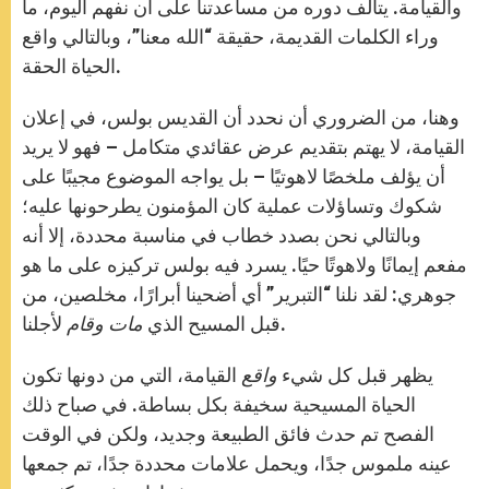
والقيامة. يتألف دوره من مساعدتنا على أن نفهم اليوم، ما
وراء الكلمات القديمة، حقيقة “الله معنا”، وبالتالي واقع
الحياة الحقة.
وهنا، من الضروري أن نحدد أن القديس بولس، في إعلان
القيامة، لا يهتم بتقديم عرض عقائدي متكامل – فهو لا يريد
أن يؤلف ملخصًا لاهوتيًا – بل يواجه الموضوع مجيبًا على
شكوك وتساؤلات عملية كان المؤمنون يطرحونها عليه؛
وبالتالي نحن بصدد خطاب في مناسبة محددة، إلا أنه
مفعم إيمانًا ولاهوتًا حيًا. يسرد فيه بولس تركيزه على ما هو
جوهري: لقد نلنا “التبرير” أي أضحينا أبرارًا، مخلصين، من
لأجلنا.
قبل المسيح الذي
مات وقام
يظهر قبل كل شيء
واقع
القيامة، التي من دونها تكون
الحياة المسيحية سخيفة بكل بساطة. في صباح ذلك
الفصح تم حدث فائق الطبيعة وجديد، ولكن في الوقت
عينه ملموس جدًا، ويحمل علامات محددة جدًا، تم جمعها