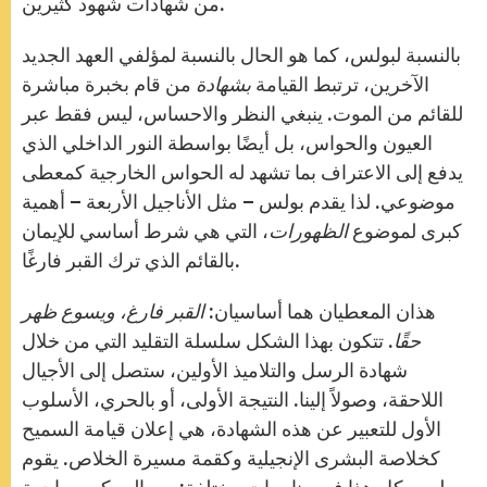
من شهادات شهود كثيرين.
بالنسبة لبولس، كما هو الحال بالنسبة لمؤلفي العهد الجديد
الآخرين، ترتبط القيامة
بشهادة
من قام بخبرة مباشرة
للقائم من الموت. ينبغي النظر والاحساس، ليس فقط عبر
العيون والحواس، بل أيضًا بواسطة النور الداخلي الذي
يدفع إلى الاعتراف بما تشهد له الحواس الخارجية كمعطى
موضوعي. لذا يقدم بولس – مثل الأناجيل الأربعة – أهمية
كبرى لموضوع
الظهورات
، التي هي شرط أساسي للإيمان
بالقائم الذي ترك القبر فارغًا.
هذان المعطيان هما أساسيان:
القبر فارغ، ويسوع ظهر
حقًا
. تتكون بهذا الشكل سلسلة التقليد التي من خلال
شهادة الرسل والتلاميذ الأولين، ستصل إلى الأجيال
اللاحقة، وصولاً إلينا. النتيجة الأولى، أو بالحري، الأسلوب
الأول للتعبير عن هذه الشهادة، هي إعلان قيامة السميح
كخلاصة البشرى الإنجيلية وكقمة مسيرة الخلاص. يقوم