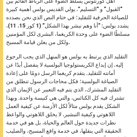
أهل كورنثوس يسلط الضوء على الرباط القائم بين
“القبول” و “التسليم”. يولي القديس بولس أهمية كبيرة
للصياغة الحرفية للتقليد؛ في ختام النص الذي نحن بصدده
يشدد بولس: “أنا وهم نبشر بهذا الشكل” (1 كور 15، 11)،
مسلطًا الضوء على وحدة الكريغما، البشرى لكل المؤمنين
ولكل من يعلن قيامة المسيح.
التقليد الذي يرتبط به بولس هو المنهل الذي يجب الرجوع
إليه. إن إبداع الكريستولوجيا البولسية لا ينفصل أبدًا عن
أمانته للتقليد. يتقدم كريغما الرسل دومًا على إعادة
الصياغة البولسية؛ فكل محاجات الرسول تنطلق من
التقليد المشترك، الذي يتم فيه التعبير عن الإيمان الذي
تشترك فيه كل الكنائس، والتي هي كنيسة واحدة. وبهذا
الشكل يقدم بولس مثالاً لكل الأزمنة عن كيفية العمل
اللاهوتي وكيفية التبشير. لا يخلق اللاهوتي والواعظ
نظرات جديدة حول العالم والحياة، بل هو في خدمة
الحقيقة التي ينقلها، في خدمة واقع المسيح، والصليب