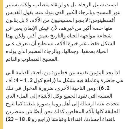
ليست سبيل الرخاء، بل هو ارتقاء متطلب، ولكنه يستنير
بنور المسيح وبالرجاء الكبير الذي يتولد منه. يقول القديس
أغسطينوس: لا ينجو المسيحيون من الآلام، لا بل ينالون
منها حصة أكبر من غيرهم، لأن عيش الإيمان يعبر عن
شجاعة مواجهة الحياة والتاريخ بعمق أكبر. ولكن بهذا
الشكل فقط، عبر خبرة الآلام، نستطيع أن نتعرف على
الحياة بعمقها، وجمالها، وبالرجاء العظيم الذي يولده
المسيح المصلوب والقائم.
لذا يجد المؤمن نفسه بين قطبين: من ناحية، القيامة التي
هي حاضرة وعاملة فيه بشكل ما (راجع كول 3، 1 – 4؛ أف
2، 6)؛ ومن الناحية الأخرى، ضرورة الدخول في تلك
العملية التي تقود الجميع وكل الأشياء إلى الملء الذي
تتحدث عنه الرسالة إلى أهل روما بصورة بليغة: كما تتوج
الخليقة كلها بآلام المخاض، كذلك نحن أيضًا نئن منتظرين
افتداء أجسادنا، افتداءنا وقيامتنا (راجع رو 8، 18 – 23).