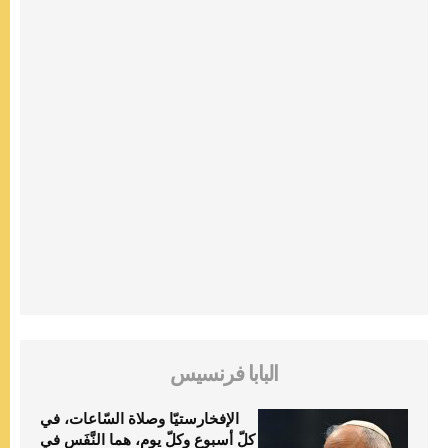
البابا فرنسيس
الإفخارستيّا وصلاة السّاعات، في
كلّ أسبوع وكلّ يوم، هما النَّفَس في