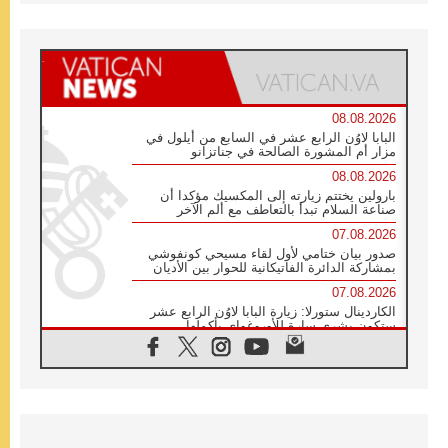
08.08.2026
البابا لاوُن الرابع عشر في السابع من أيلول في
مزار أم المشورة الصالحة في جناتزانو
08.08.2026
بارولين يختتم زيارته إلى المكسيك مؤكدا أن
صناعة السلام تبدأ بالتعاطف مع ألم الآخر
07.08.2026
صدور بيان ختامي لأول لقاء مسيحي كونفوشي
بمشاركة الدائرة الفاتيكانية للحوار بين الأديان
07.08.2026
الكاردينال ستورلا: زيارة البابا لاوُن الرابع عشر
ستكون بشرى سارة للأوروغواي بأكملها
07.08.2026
الفاتيكان يعلن برنامج الزيارة الرسولية للبابا لاوُن
الرابع عشر إلى فرنسا
07.08.2026
في الذكرى الـ ٨١ لحادثة هيروشيما الكنيسة في
اليابان تنظم ١٠ أيام للصلاة على نية السلام