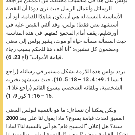
بولس بكل هذا في مناسبات مختلفة: من الممكن مراجعة
الرسائل وأعمال الرسل حيث نرى دومًا أن النقطة
الأساسية بالنسبة له هي أن يكون شاهدًا للقيامة. أود أن
أستشهد بنص فقط: بولس، وقد ألقي القبض عليه في
أورشليم، يقف أمام المجمع كمتهم. في هذه المناسبة
حيث المسألة مسألة حياة أو موت، يشير بولس إلى معنى
ومضمون كل تبشيره: “أنا أقف هنا للحكم بسبب رجاء
قيامة الأموات” (أع 23، 6).
يردد بولس هذه اللازمة بشكل مستمر في رسائله (راجع
1 تسا 1، 9+؛ 4، 13 – 18؛ 5، 10)، حيث يستشهد بخبرته
الشخصية، وبلقائه الشخصي بيسوع القائم (راجع غلا 1،
15 – 16؛ 1 كور 9، 1).
ولكن يمكننا أن نتساءل: ما هو بالنسبة لبولس المعنى
العميق لحدث قيامة يسوع؟ ماذا يقول لنا على بعد 2000
سنة؟ هل إعلان “المسيح قام” هو آني بالنسبة لنا؟ لماذا
تشكل القيامة موضوعًا مصيريًا بالنسبة لبولس وبالنسبة لنا