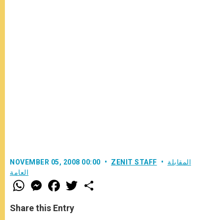
المقابلة
ZENIT STAFF
NOVEMBER 05, 2008 00:00
العامة
W
M
F
T
S
h
e
a
w
h
a
s
c
i
a
t
s
e
t
r
Share this Entry
s
e
b
t
e