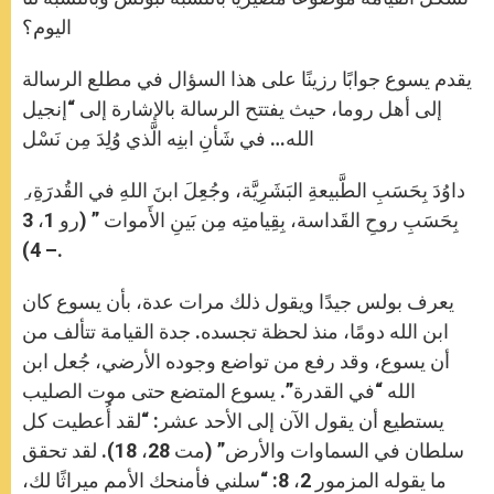
اليوم؟
يقدم يسوع جوابًا رزينًا على هذا السؤال في مطلع الرسالة
إلى أهل روما، حيث يفتتح الرسالة بالإشارة إلى “إنجيل
الله… في شَأنِ ابنِه الَّذي وُلِدَ مِن نَسْل
ِ داوُدَ بِحَسَبِ الطَّبيعةِ البَشَرِيَّة، وجُعِلَ ابنَ اللهِ في القُدرَةِ،
بِحَسَبِ روحِ القَداسة، بِقِيامتِه مِن بَينِ الأَموات ” (رو 1، 3
– 4).
يعرف بولس جيدًا ويقول ذلك مرات عدة، بأن يسوع كان
ابن الله دومًا، منذ لحظة تجسده. جدة القيامة تتألف من
أن يسوع، وقد رفع من تواضع وجوده الأرضي، جُعل ابن
الله “في القدرة”. يسوع المتضع حتى موت الصليب
يستطيع أن يقول الآن إلى الأحد عشر: “لقد أُعطيت كل
سلطان في السماوات والأرض” (مت 28، 18). لقد تحقق
ما يقوله المزمور 2، 8: “سلني فأمنحك الأمم ميراثًا لك،