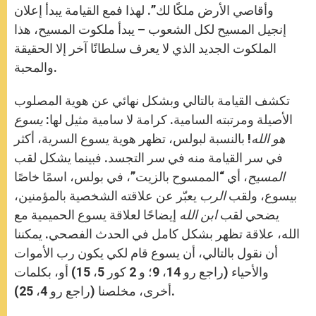
وأقاصي الأرض ملكًا لك”. لهذا فمع القيامة يبدأ إعلان
إنجيل المسيح لكل الشعوب – يبدأ ملكوت المسيح، هذا
الملكوت الجديد الذي لا يعرف سلطانًا آخر إلا الحقيقة
والمحبة.
تكشف القيامة بالتالي وبشكل نهائي عن هوية المصلوب
الأصيلة ومرتبته السامية. كرامة لا سامية مثيل لها:
يسوع
هو الله
! بالنسبة لبولس، تظهر هوية يسوع السرية، أكثر
في سر القيامة منه في سر التجسد. فبينما يشكل لقب
المسيح
، أي “الممسوح بالزيت”، في بولس، اسمًا خاصًا
بيسوع، ولقب
الرب
يعبّر عن علاقته الشخصية بالمؤمنين،
يضحي لقب
ابن الله
إيضاحًا لعلاقة يسوع الحميمية مع
الله، علاقة تظهر بشكل كامل في الحدث الفصحي. يمكننا
أن نقول بالتالي، أن يسوع قام لكي يكون رب الأموات
والأحياء (راجع رو 14، 9؛ و 2 كور 5، 15) أو، بكلمات
أخرى، مخلصنا (راجع رو 4، 25).