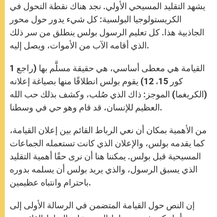
يشهد التقليد المسيحي الأولي. نجد هناك نقطة التحول في
الكريستولوجيا البولسية: كل شيء يدور حول محور
الجاذبية هذا. كل تعليم الرسول بولس ينطلق من سر ذلك
الذي أقامه الآب من الأموات، ويصل إليه.
القيامة هي معطى أساسي، هي حقيقة مسلَّم بها (راجع 1
كور 15، 12) يقوم بولس انطلاقًا منها بصياغة إعلانه
(الكريغما) الموجز: ذاك الذي صُلب، وكشف بذلك حب الله
العظيم للإنسان، قد قام وهو حي في وسطنا.
من الأهمية بمكان أن نعي الرباط القائم بين إعلان القيامة،
كما يقدمه بولس، والإعلان الذي كانت تستعمله الجماعات
المسيحية قبل بولس. يمكننا هنا أن نرى حقًا أهمية التقليد
الذي يسبق الرسول، والذي يريد بولس أن يسلمه بدوره
باحترام وانتباه عظيمين.
إن النص حول القيامة المتضمن في الرسالة الأولى إلى