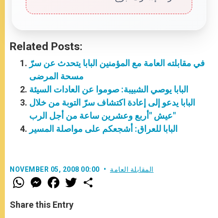
Related Posts:
في مقابلته العامة مع المؤمنين البابا يتحدث عن سرّ
مسحة المرضى
البابا يوصي الشبيبة: صوموا عن العادات السيئة
البابا يدعو إلى إعادة اكتشاف سرّ التوبة من خلال
عيش "أربع وعشرين ساعة من أجل الرب"
البابا للعراق: أشجعكم على مواصلة المسير
المقابلة العامة
NOVEMBER 05, 2008 00:00
W
M
F
T
S
h
e
a
w
h
a
s
c
i
a
t
s
e
t
r
Share this Entry
s
e
b
t
e
A
n
o
e