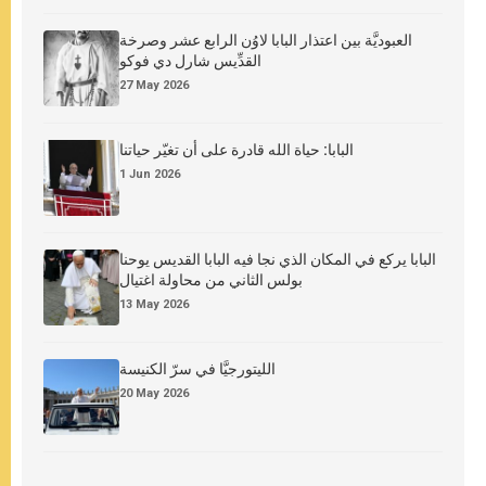
العبوديَّة بين اعتذار البابا لاوُن الرابع عشر وصرخة
القدِّيس شارل دي فوكو
27 May 2026
البابا: حياة الله قادرة على أن تغيّر حياتنا
1 Jun 2026
البابا يركع في المكان الذي نجا فيه البابا القديس يوحنا
بولس الثاني من محاولة اغتيال
13 May 2026
الليتورجيَّا في سرّ الكنيسة
20 May 2026