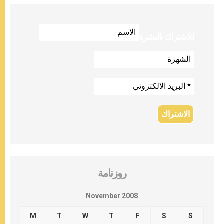
للاشتراك بالنشرة
روزنامة
November 2008
M
T
W
T
F
S
S