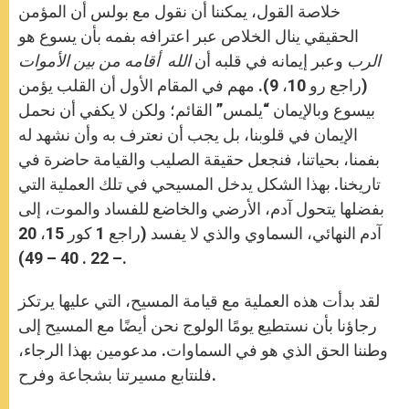
خلاصة القول، يمكننا أن نقول مع بولس أن المؤمن
الحقيقي ينال الخلاص عبر اعترافه بفمه بأن يسوع هو
الرب
وعبر إيمانه في قلبه أن
الله أقامه من بين الأموات
(راجع رو 10، 9). مهم في المقام الأول أن القلب يؤمن
بيسوع وبالإيمان “يلمس” القائم؛ ولكن لا يكفي أن نحمل
الإيمان في قلوبنا، بل يجب أن نعترف به وأن نشهد له
بفمنا، بحياتنا، فنجعل حقيقة الصليب والقيامة حاضرة في
تاريخنا. بهذا الشكل يدخل المسيحي في تلك العملية التي
بفضلها يتحول آدم، الأرضي والخاضع للفساد والموت، إلى
آدم النهائي، السماوي والذي لا يفسد (راجع 1 كور 15، 20
– 22 . 40 – 49).
لقد بدأت هذه العملية مع قيامة المسيح، التي عليها يرتكز
رجاؤنا بأن نستطيع يومًا الولوج نحن أيضًا مع المسيح إلى
وطننا الحق الذي هو في السماوات. مدعومين بهذا الرجاء،
فلنتابع مسيرتنا بشجاعة وفرح.