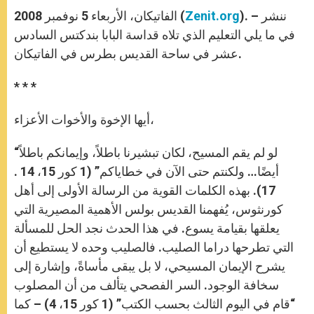
A
n
o
e
p
g
o
r
). – ننشر
Zenit.org
الفاتيكان، الأربعاء 5 نوفمبر 2008 (
p
e
k
r
في ما يلي التعليم الذي تلاه قداسة البابا بندكتس السادس
عشر في ساحة القديس بطرس في الفاتيكان.
* * *
أيها الإخوة والأخوات الأعزاء،
“لو لم يقم المسيح، لكان تبشيرنا باطلاً، وإيمانكم باطلاً
أيضًا… ولكنتم حتى الآن في خطاياكم” (1 كور 15، 14 .
17). بهذه الكلمات القوية من الرسالة الأولى إلى أهل
كورنثوس، يُفهمنا القديس بولس الأهمية المصيرية التي
يعلقها بقيامة يسوع. في هذا الحدث نجد الحل للمسألة
التي تطرحها دراما الصليب. فالصليب وحده لا يستطيع أن
يشرح الإيمان المسيحي، لا بل يبقى مأساةً، وإشارة إلى
سخافة الوجود. السر الفصحي يتألف من أن المصلوب
“قام في اليوم الثالث بحسب الكتب” (1 كور 15، 4) – كما