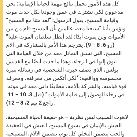
كل هذه الأمور تحمل نتائج مهمة لحياتنا الإيمانية: نحن
مدعوون لكي نشترك في عمق وجودنا بكل حدث موت
وقيامة المسيح. يقول الرسول: “لقد متنا مع المسيح”
ونؤمن بأننا “سنحيا معه، عالمين بأن المسيح قام من بين
الأموات ولن يموت أبدًا؛ لقد أبطل سلطان الموت علينا”
(رو 6، 8 – 9). يتترجم هذا الأمر بالمشاركة في آلام
المسيح، التي تسبق التماثل معه من خلال القيامة التي
نتوق إليها في الرجاء. وهذا ما حدث أيضًا مع القديس
بولس، الذي يصف خبرته الشخصية في رسائله بنبرة
محسوسة وواقعية: “لكي أتكمن من معرفته، ومعرفة
قوة قيامته، والشركة بآلامه، مطابقًا ذاتي معه في موته،
في رجاء الوصول إلى قيامة الأموات” (فيل 3، 10 – 11؛
راجع 2 تيم 2، 8 – 12).
لاهوت الصليب ليس نظرية – هو حقيقة الحياة المسيحية.
العيش بالإيمان في يسوع المسيح، العيش في الحقيقة
والحب يتضمن التخلي كل يوم، يتضمن الآلام. المسيحية