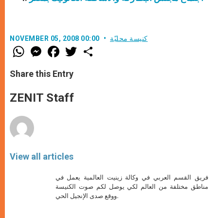
كنيسة محليّة
NOVEMBER 05, 2008 00:00
W
M
F
T
S
h
e
a
w
h
a
s
c
i
a
t
s
e
t
r
Share this Entry
s
e
b
t
e
A
n
o
e
p
g
o
r
ZENIT Staff
p
e
k
r
View all articles
فريق القسم العربي في وكالة زينيت العالمية يعمل في
مناطق مختلفة من العالم لكي يوصل لكم صوت الكنيسة
ووقع صدى الإنجيل الحي.