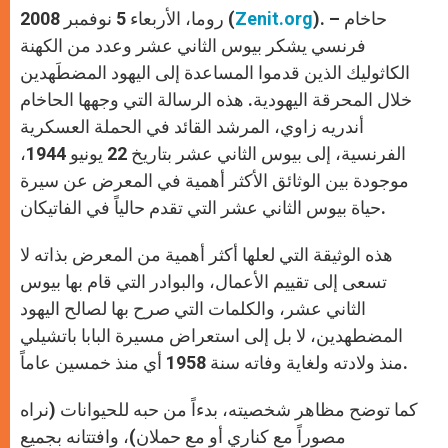
). – حاخام
Zenit.org
روما، الأربعاء 5 نوفمبر 2008 (
فرنسي يشكر بيوس الثاني عشر وعدد من الكهنة
الكاثوليك الذين قدموا المساعدة إلى اليهود المضطَهدين
خلال المحرقة اليهودية. هذه الرسالة التي وجهها الحاخام
أندريه زاوي، المرشد القائد في الحملة العسكرية
الفرنسية، إلى بيوس الثاني عشر بتاريخ 22 يونيو 1944،
موجودة بين الوثائق الأكثر أهمية في المعرض عن سيرة
حياة بيوس الثاني عشر التي تقدم حالياً في الفاتيكان.
هذه الوثيقة التي لعلها أكثر أهمية من المعرض بذاته لا
تسعى إلى تقييم الأعمال، والبوادر التي قام بها بيوس
الثاني عشر، والكلمات التي صرح بها لصالح اليهود
المضطهدين، لا بل إلى استعراض مسيرة البابا باتشيلي
منذ ولادته ولغاية وفاته سنة 1958 أي منذ خمسين عاماً.
كما توضح مظاهر شخصيته، بدءاً من حبه للحيوانات (نراه
مصوراً مع كناري أو مع حملان)، وافتتانه بجميع