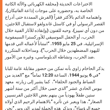
الاختراعات الحديثة (محلقه الكهربائي والآلة الكاتبة
الخاصة به، وحضوره على موجات إذاعة الفاتيكان)،
واهتمامه الدائم بالأكثر فقراً (الفرش الممددة حتى أدراج
القصر الرسولي أو في كاستل غاندولفو لاستقبال اللاجئين،
من دون أي تمييز)، وحبه للفنون (وإنقاذه للآثار الفنية خلال
الحرب، أو الحفل الموسيقي للأوركسترا السيمفونية
الإسرائيلية، في 25 مايو 1955، “امتناناً لأعماله التي قدمها
لليهود المضطهدين خلال الحرب”)، ومداخلاته المتكررة
ضد الحرب، ونشاطه الدبلوماسي، وغيره من الأمور.
يذكر الحاخام زاوي بأنه تمكن من حضور مقابلة عامة للبابا
“في 6 يونيو 1944، الساعة 12:20 تماماً” مع “العديد من
الضباط والجنود الحلفاء”. كما يشير إلى زيارته معهد
بيوس الحادي عشر “الذي حمى خلال أكثر من ستة أشهر
ستين طفلاً يهودياً من بينهم بعض اللاجئين الفرنسيين
الصغار”. هذا ويعبر عن تأثره “بالاهتمام الرحيم الذي أولاه
جميع الرؤساء”، ويذكر هذه الجملة لمدير الدروس “نحن