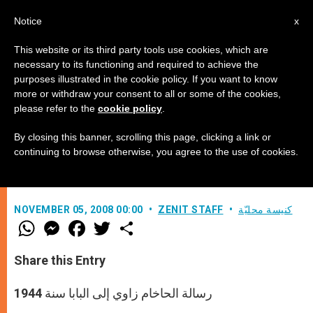
AR
Notice
x
This website or its third party tools use cookies, which are
necessary to its functioning and required to achieve the
purposes illustrated in the cookie policy. If you want to know
حاخام فرنسي يشكر بيوس الثاني
more or withdraw your consent to all or some of the cookies,
please refer to the
cookie policy
.
عشر وكهنة كاثوليك على المساعدة
By closing this banner, scrolling this page, clicking a link or
continuing to browse otherwise, you agree to the use of cookies.
–
كنيسة محليّة
ZENIT STAFF
NOVEMBER 05, 2008 00:00
W
M
F
T
S
h
e
a
w
h
a
s
c
i
a
t
s
e
t
r
Share this Entry
s
e
b
t
e
A
n
o
e
p
g
o
r
رسالة الحاخام زاوي إلى البابا سنة 1944
p
e
k
r