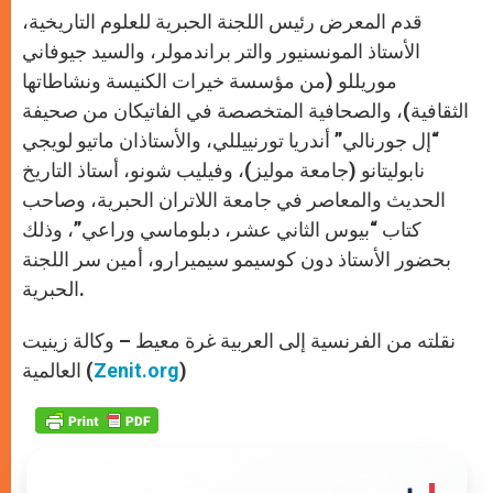
قدم المعرض رئيس اللجنة الحبرية للعلوم التاريخية،
الأستاذ المونسنيور والتر براندمولر، والسيد جيوفاني
موريللو (من مؤسسة خيرات الكنيسة ونشاطاتها
الثقافية)، والصحافية المتخصصة في الفاتيكان من صحيفة
“إل جورنالي” أندريا تورنييللي، والأستاذان ماتيو لويجي
نابوليتانو (جامعة موليز)، وفيليب شونو، أستاذ التاريخ
الحديث والمعاصر في جامعة اللاتران الحبرية، وصاحب
كتاب “بيوس الثاني عشر، دبلوماسي وراعي”، وذلك
بحضور الأستاذ دون كوسيمو سيميرارو، أمين سر اللجنة
الحبرية.
نقلته من الفرنسية إلى العربية غرة معيط – وكالة زينيت
)
Zenit.org
العالمية (