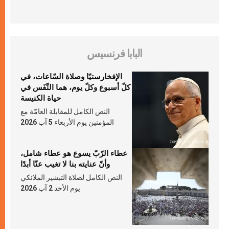
البابا فرنسيس
الإفخارستيّا وصلاة السّاعات، في
كلّ أسبوع وكلّ يوم، هما النَّفَس في
حياة الكنيسة
النص الكامل للمقابلة العامّة مع
المؤمنين يوم الأربعاء 5 آب 2026
عطاء الرّبّ يسوع هو عطاء شامل،
وأنّ عنايته بنا لا تغيب عنّا أبدًا
النص الكامل لصلاة التبشير الملائكي
يوم الأحد 2 آب 2026