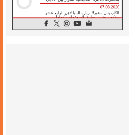
07.08.2026
الكاردينال ستورلا: زيارة البابا لاوُن الرابع عشر
ستكون بشرى سارة للأوروغواي بأكملها
07.08.2026
الفاتيكان يعلن برنامج الزيارة الرسولية للبابا لاوُن
الرابع عشر إلى فرنسا
07.08.2026
في الذكرى الـ ٨١ لحادثة هيروشيما الكنيسة في
اليابان تنظم ١٠ أيام للصلاة على نية السلام
07.08.2026
الكنيسة في الأوروغواي: زيارة البابا ستعزز
الإيمان والرجاء
06.08.2026
الاجتماع الشهري للمطارنة الموارنة
06.08.2026
الكاردينال روسي: زيارة البابا لاوُن إلى الأرجنتين
هي تكريم للبابا فرنسيس
06.08.2026
زيارة البابا إلى البيرو ستكون زمن نعمة ومصالحة
ورجاء