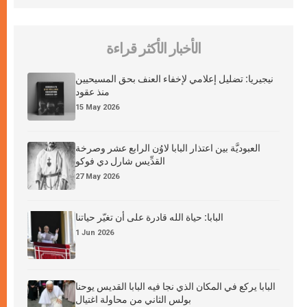
الأخبار الأكثر قراءة
نيجيريا: تضليل إعلامي لإخفاء العنف بحق المسيحيين
منذ عقود
15 May 2026
العبوديَّة بين اعتذار البابا لاوُن الرابع عشر وصرخة
القدِّيس شارل دي فوكو
27 May 2026
البابا: حياة الله قادرة على أن تغيّر حياتنا
1 Jun 2026
البابا يركع في المكان الذي نجا فيه البابا القديس يوحنا
بولس الثاني من محاولة اغتيال