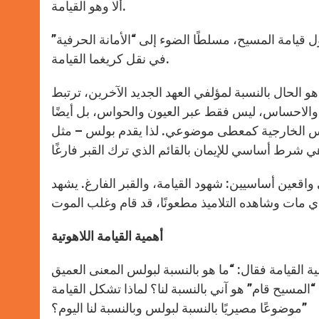
ألا وهو القيامة.
ول قيامة المسيح، مسلطًا الضوء إلى “الأمانة الحرفية”
في نقل كريغما القيامة.
 الحال بالنسبة لمؤلفي العهد الجديد الآخرين، ترتبط
ر والاحساس، ليس فقط عبر العيون والحواس، بل أيضًا
حواس الخارجية كمعطى موضوعي. لذا يقدم بولس – مثل
اقعين أساسيين: شهود القيامة، والقبر الفارغ. يشهد
أهمية القيامة اللاهوتية
ة القيامة فقال: “ما هو بالنسبة لبولس المعنى العميق
 لنا على بعد 2000 سنة؟ هل إعلان “المسيح قام” هو آني بالنسبة لنا؟ لماذا تشكل القيامة
موضوعًا مصيريًا بالنسبة لبولس وبالنسبة لنا اليوم؟”