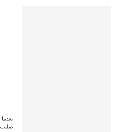
صليب ي