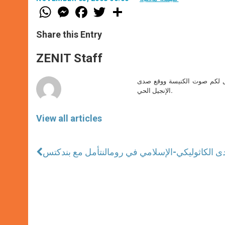
W
M
F
T
S
h
e
a
w
h
a
s
c
i
a
t
s
e
t
r
Share this Entry
s
e
b
t
e
A
n
o
e
p
g
o
r
ZENIT Staff
p
e
k
r
صل لكم صوت الكنيسة ووقع صدى
الإنجيل الحي.
View all articles
دى الكاثوليكي-الإسلامي في روما
لنتأمل مع بندكتس