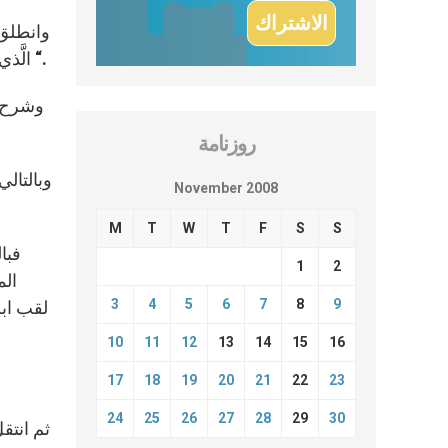
وانطلق 
الَّذي وُلِدَ مِن نَسْلِ داوُدَ بِحَسَبِ الطَّبيعةِ البَشَرِيَّة، وجُعِلَ ابنَ اللهِ في القُدرَةِ، بِحَسَبِ روحِ القَداسة، بِقِيامتِه مِن بَينِ الأَموات “.
وشرح ا
روزنامة
وبالتال
November 2008
M
T
W
T
F
S
S
فبا
1
2
الم
3
4
5
6
7
8
9
لقب ابن
10
11
12
13
14
15
16
17
18
19
20
21
22
23
24
25
26
27
28
29
30
ثم انتق