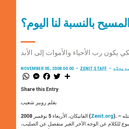
لمسيح بالنسبة لنا اليوم؟
ي يكون رب الأحياء والأموات إلى الأبد
ة محليّة
ZENIT STAFF
NOVEMBER 05, 2008 00:00
W
M
F
T
S
h
e
a
w
h
a
s
c
i
a
t
s
e
t
r
Share this Entry
s
e
b
t
e
A
n
o
e
p
g
o
r
بقلم روبير شعيب
p
e
k
r
). – بعدما تحدث الأب الأقدس الأسبوع الماضي عن الموقع الرئيس الذي يحتله
Zenit.org
الفاتيكان، الأربعاء 5 نوفمبر 2008 (
 للكلام عن الوجه الآخر الغير منفصل عن الصليب،