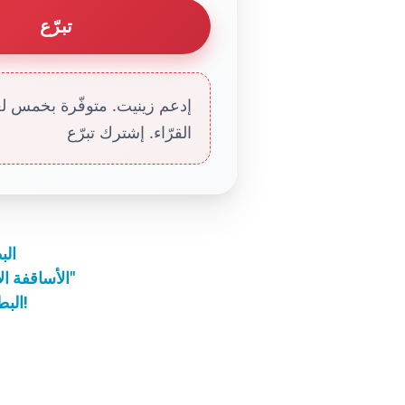
تبرّع
إدعم زينيت. متوفّرة بخمس لغا
القرّاء. إشترك تبرّع
الب
الأساقفة الأوروبيون يشجعون "إسلاماً دينياً أكثر منه سياسياً"
البطريرك الراعي يهنّىء اللبنانيين بالحكومة الجديدة!