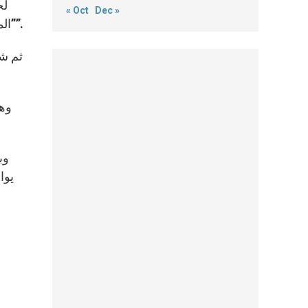
لح
« Oct
Dec »
المسيح” ونؤمن بأننا “سنحيا معه، عالمين بأن المسيح قام من بين الأموات ولن يموت أبدًا؛ لقد أبطل سلطان الموت علينا””.
ثم شر
وهذ
وب
يوا