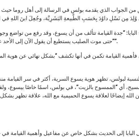
من الجواب الذي يقدمه بولس في الرسالة إلى أهل روما حيث يفتتح
لبابا: “جدة القيامة تتألف من أن يسوع، وقد رفع من تواضع وجود
حتى موت الصليب يستطيع أن يقول الآن إلى الأحد عشر: “لقد أُعطيت كل سلطان في السماوات والأرض””.
ي فأهمية القيامة تكمن في أنها تكشف “بشكل نهائي عن هوية المص
لنسبة لبولس، تظهر هوية يسوع السرية، أكثر في سر القيامة منه ف
سيح، أي “الممسوح بالزيت”، في بولس، اسمًا خاصًا بيسوع، ول
 الله إيضاحًا لعلاقة يسوع الحميمية مع الله، علاقة تظهر بشكل
ل البابا إلى الحديث بشكل خاص عن مفاعيل وأهمية القيامة في ح