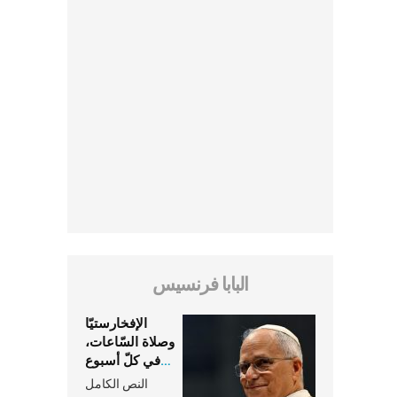
البابا فرنسيس
الإفخارستيّا
وصلاة السّاعات،
في كلّ أسبوع
وكلّ يوم، هما
النص الكامل