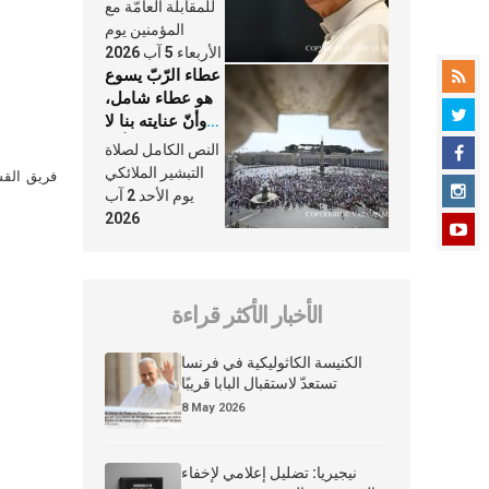
النَّفَس في حياة
للمقابلة العامّة مع
الكنيسة
المؤمنين يوم
الأربعاء 5 آب 2026
عطاء الرّبّ يسوع
هو عطاء شامل،
وأنّ عنايته بنا لا
تغيب عنّا أبدًا
النص الكامل لصلاة
التبشير الملائكي
فريق القس
يوم الأحد 2 آب
2026
الأخبار الأكثر قراءة
الكنيسة الكاثوليكية في فرنسا
تستعدّ لاستقبال البابا قريبًا
8 May 2026
نيجيريا: تضليل إعلامي لإخفاء