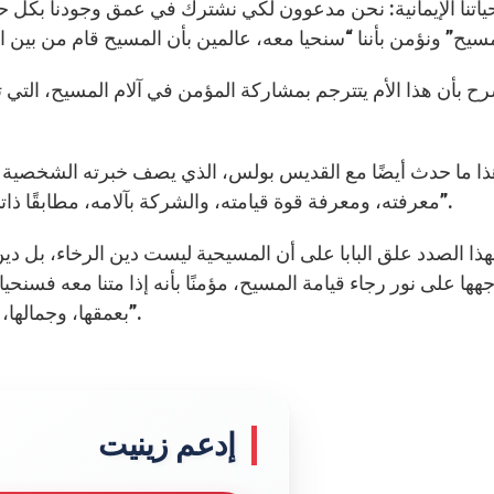
ياتنا الإيمانية: نحن مدعوون لكي نشترك في عمق وجودنا بكل ح
ح بأن هذا الأم يتترجم بمشاركة المؤمن في آلام المسيح، التي ت
ا ما حدث أيضًا مع القديس بولس، الذي يصف خبرته الشخصية 
معرفته، ومعرفة قوة قيامته، والشركة بآلامه، مطابقًا ذاتي معه في موته، في رجاء الوصول إلى قيامة الأموات”.
هذا الصدد علق البابا على أن المسيحية ليست دين الرخاء، بل دين 
جهها على نور رجاء قيامة المسيح، مؤمنًا بأنه إذا متنا معه فسنحي
بعمقها، وجمالها، وبالرجاء العظيم الذي يولده المسيح المصلوب والقائم”.
إدعم زينيت