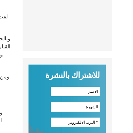
لفت 
وبالح
القيا
بو
للاشتراك بالنشرة
ومن ه
وط