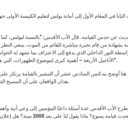
البابا في المقام الأول إلى أمانة بولس لتعليم الكنيسة الأولى ح
ديث عن حدس القيامة، قال الأب الأقدس: “بالنسبة لبولس، كما هو
مة بشهادة من قام بخبرة مباشرة للقائم من الموت. ينبغي النظ
اسطة النور الداخلي الذي يدفع إلى الاعتراف بما تشهد له ال
الأناجيل الأربعة – أهمية كبرى لموضوع الظهورات، التي هي شرط أساسي للإيمان بالقائم الذي ترك القبر فارغًا”.
نا أوضح بندكتس السادس عشر أن التبشير بالقيامة يرتكز على و
هذان الواقعان على أن المسيح الذي مات وشاهده التلاميذ مطعونًا، قد قام وغلب الموت.
رح الأب الأقدس عدة أسئلة داعيًا المؤمنين إلى وعي آنية وأهمي
لحدث قيامة يسوع؟ ماذا يقول