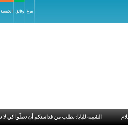
تبرع
وثائق
الكنيسة و
 إنجيل السّلام
الشبيبة للبابا: نطلب من قداستكم أن تصل