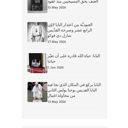
العنف بحق المسيحيين منذ عقود
15 May 2026
العبوديَّة بين اعتذار البابا لاوُن
الرابع عشر وصرخة القدِّيس
شارل دي فوكو
27 May 2026
البابا: حياة الله قادرة على أن تغيّر
حياتنا
1 Jun 2026
البابا يركع في المكان الذي نجا فيه
البابا القديس يوحنا بولس الثاني
من محاولة اغتيال
13 May 2026