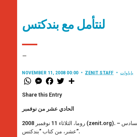
لنتأمل مع بندكتس
–
باباوات
ZENIT STAFF
NOVEMBER 11, 2008 00:00
W
M
F
T
S
h
e
a
w
h
a
s
c
i
a
t
s
e
t
r
Share this Entry
s
e
b
t
e
A
n
o
e
p
g
o
r
الحادي عشر من نوفمبر
p
e
k
r
روما، الثلاثاء 11 نوفمبر 2008 (zenit.org). – ننشر في ما يلي تأمل اليوم الحادي عشر من نوفمبر للبابا بندكتس السادس
عشر، من كتاب “بندكتس”.