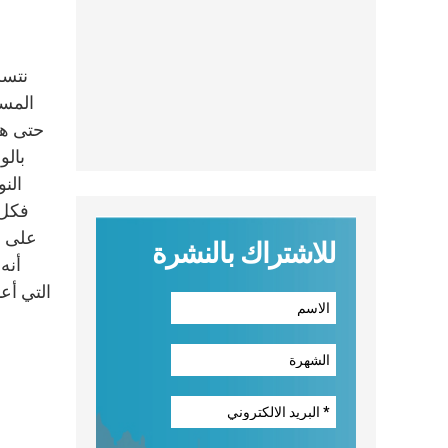
نتسل
المسي
حتى هذ
بالو
الن
فكل 
على ا
للاشتراك بالنشرة
التي أعد