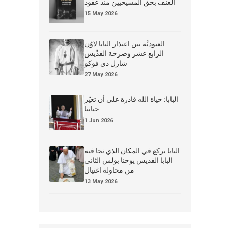
العنف بحق المسيحيين منذ عقود
15 May 2026
العبوديَّة بين اعتذار البابا لاوُن
الرابع عشر وصرخة القدِّيس
شارل دي فوكو
27 May 2026
البابا: حياة الله قادرة على أن تغيّر
حياتنا
1 Jun 2026
البابا يركع في المكان الذي نجا فيه
البابا القديس يوحنا بولس الثاني
من محاولة اغتيال
13 May 2026