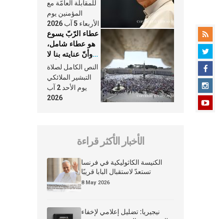
النَّفَس في حياة
للمقابلة العامّة مع
الكنيسة
المؤمنين يوم
الأربعاء 5 آب 2026
عطاء الرّبّ يسوع
هو عطاء شامل،
وأنّ عنايته بنا لا
تغيب عنّا أبدًا
النص الكامل لصلاة
التبشير الملائكي
يوم الأحد 2 آب
2026
الأخبار الأكثر قراءة
الكنيسة الكاثوليكية في فرنسا
تستعدّ لاستقبال البابا قريبًا
8 May 2026
نيجيريا: تضليل إعلامي لإخفاء