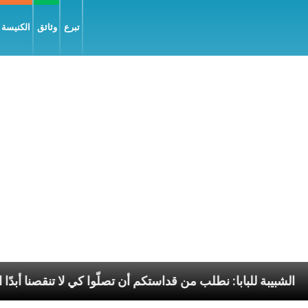
تبرع
وثائق
الكنيسة و
ّلام
الشبيبة للبابا: نطلب من قداستكم أن تصلّوا كي لا 