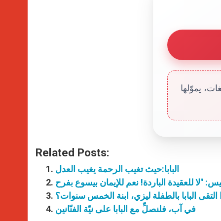
ت، يموّلها
Related Posts:
البابا:حيث تغيب الرحمة يغيب العدل
 التقى البابا بالطفلة ليزي، ابنة الخمس سنوات؟
في آب، فلنصلِّ مع البابا على نيّة الفنّانين