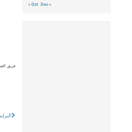
« Oct
Dec »
فريق القس
البرلم