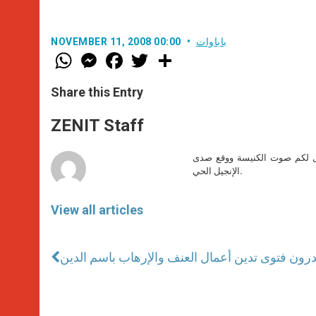
باباوات
NOVEMBER 11, 2008 00:00
W
M
F
T
S
h
e
a
w
h
a
s
c
i
a
t
s
e
t
r
Share this Entry
s
e
b
t
e
A
n
o
e
p
g
o
r
ZENIT Staff
p
e
k
r
صل لكم صوت الكنيسة ووقع صدى
الإنجيل الحي.
View all articles
درون فتوى تدين أعمال العنف والإرهاب باسم الدين