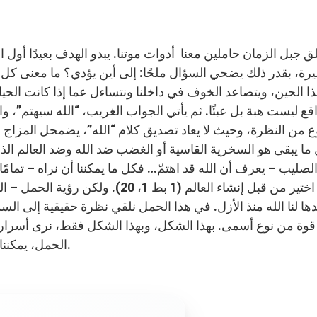
ق جبل الزمان حاملين معنا أدوات موتنا. يبدو الهدف بعيدًا أول 
رة، بقدر ذلك يضحي السؤال ملحًا: إلى أين يؤدي؟ ما معنى كل
ا الحين، ويتصاعد الخوف في داخلنا ونتساءل عما إذا كانت الحياة 
اقع ليست هبة بل عبئًا. ثم يأتي الجواب الغريب، “الله سيهتم”، وا
وع من النظرة، وحيث لا يعاد تصديق كلام “الله”، يضمحل المزاج 
ما يبقى هو السخرية القاسية أو الغضب ضد الله وضد العالم ال
لصليب – يعرف أن الله قد اهتمّ… فكل ما يمكننا أن نراه – تم
أنه اختير من قبل إنشاء العالم (1 ب
ها لنا الله منذ الأزل. في هذا الحمل نلقي نظرة حقيقية إلى السما
قوة من نوع أسمى. بهذا الشكل، وبهذا الشكل فقط، نرى أسرار الخل
الحمل، يمكننا أن نضحك وأن نحمد؛ ومن خلاله نرى أيضًا كنه العبادة.