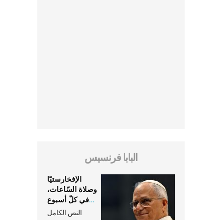
البابا فرنسيس
الإفخارستيّا
وصلاة السّاعات،
في كلّ أسبوع
وكلّ يوم، هما
النص الكامل