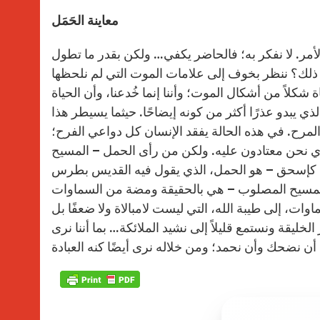
معاينة الحَمَل
الأمر. لا نفكر به؛ فالحاضر يكفي… ولكن بقدر ما تطول
 ذلك؟ ننظر بخوف إلى علامات الموت التي لم نلحظها
شكلاً من أشكال الموت؛ وأننا إنما خُدعنا، وأن الحياة
لذي يبدو عذرًا أكثر من كونه إيضاحًا. حيثما يسيطر هذا
المرح. في هذه الحالة يفقد الإنسان كل دواعي الفرح؛
ذي نحن معتادون عليه. ولكن من رأى الحمل – المسيح
امًا كإسحق – هو الحمل، الذي يقول فيه القديس بطرس
ط 1، 20). ولكن رؤية الحمل – المسيح المصلوب – هي بالحقيقة ومضة من السماوات
وات، إلى طيبة الله، التي ليست لامبالاة ولا ضعفًا بل
يقة ونستمع قليلاً إلى نشيد الملائكة… بما أننا نرى