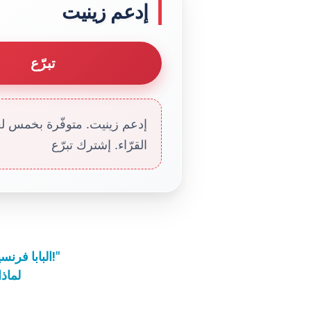
إدعم زينيت
تبرّع
إدعم زينيت. متوفّرة بخمس لغا
القرّاء. إشترك تبرّع
البابا فرنسيس: "لا للعقيدة الباردة! نعم للإيمان بيسوع بفرح!"
لماذا