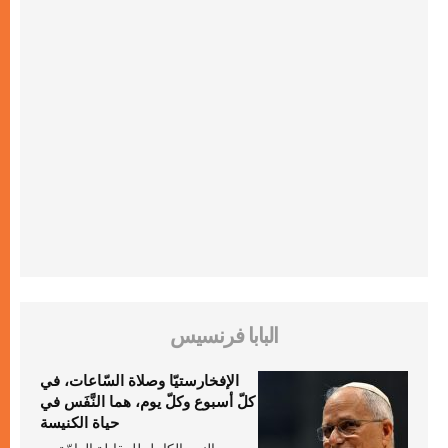
البابا فرنسيس
الإفخارستيّا وصلاة السّاعات، في
كلّ أسبوع وكلّ يوم، هما النَّفَس في
حياة الكنيسة