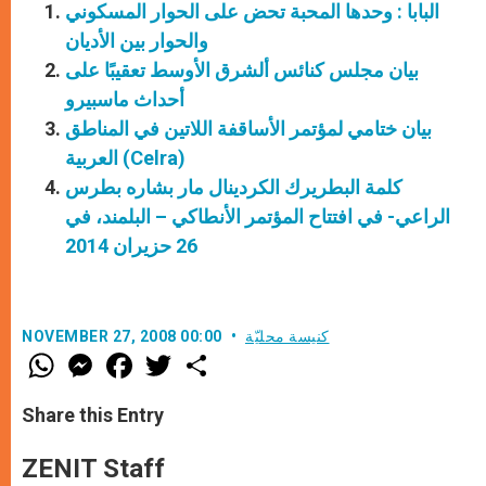
البابا : وحدها المحبة تحض على الحوار المسكوني
والحوار بين الأديان
بيان مجلس كنائس ألشرق الأوسط تعقيبًا على
أحداث ماسبيرو
بيان ختامي لمؤتمر الأساقفة اللاتين في المناطق
العربية (Celra)
كلمة البطريرك الكردينال مار بشاره بطرس
الراعي- في افتتاح المؤتمر الأنطاكي – البلمند، في
26 حزيران 2014
كنيسة محليّة
NOVEMBER 27, 2008 00:00
W
M
F
T
S
h
e
a
w
h
a
s
c
i
a
t
s
e
t
r
Share this Entry
s
e
b
t
e
A
n
o
e
p
g
o
r
ZENIT Staff
p
e
k