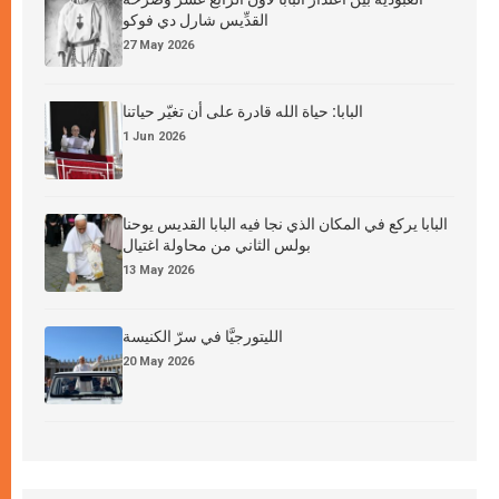
القدِّيس شارل دي فوكو
27 May 2026
البابا: حياة الله قادرة على أن تغيّر حياتنا
1 Jun 2026
البابا يركع في المكان الذي نجا فيه البابا القديس يوحنا
بولس الثاني من محاولة اغتيال
13 May 2026
الليتورجيَّا في سرّ الكنيسة
20 May 2026