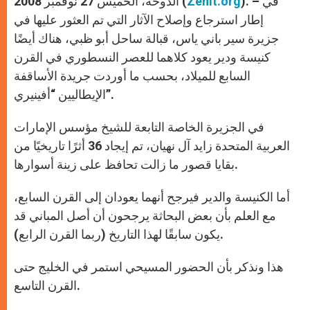
). – في
Zenit.org
الدوحة، الخميس 27 نوفمبر 2008 (
p
e
k
r
إطار استرجاع وإصلاح الآثار التي تم العثور عليها في
جزيرة سير باني ياس، قبالة ساحل أبو ظبي، هناك أيضًا
كنيسة ودير يعود كلاهما للعصر النسطوري في القرن
السابع للميلاد، بحسب ما أوردت جريدة الأساقفة
الإيطاليين “أفينيري”.
في الجزيرة الخاصة التابعة للشيخ مؤسس الإمارات
العربية المتحدة زايد آل نهيان، تم إيجاد 36 أثرًا تاريخيًا من
بقايا قصور ما زالت تحافظ على زينة أسوارها.
أما الكنيسة والدير فيرجح أنهما يعودان إلى القرن السابع،
مع العلم بأن بعض البحاثة يرجحون أن أصل المباني قد
يكون سابقًا لهذا التاريخ (ربما القرن الرابع).
هذا ونذكر بأن الحضور المسيحي استمر في الخليج حتى
القرن التاسع.