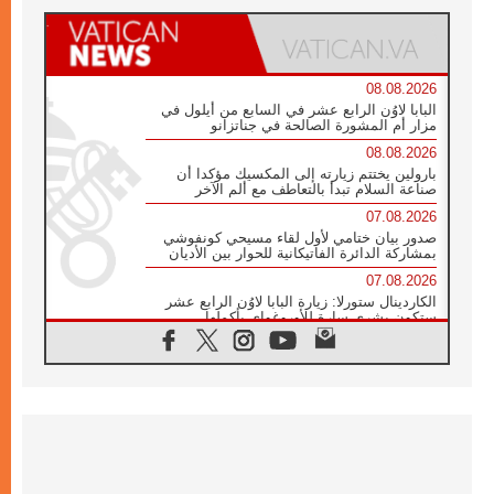
08.08.2026
البابا لاوُن الرابع عشر في السابع من أيلول في
مزار أم المشورة الصالحة في جناتزانو
08.08.2026
بارولين يختتم زيارته إلى المكسيك مؤكدا أن
صناعة السلام تبدأ بالتعاطف مع ألم الآخر
07.08.2026
صدور بيان ختامي لأول لقاء مسيحي كونفوشي
بمشاركة الدائرة الفاتيكانية للحوار بين الأديان
07.08.2026
الكاردينال ستورلا: زيارة البابا لاوُن الرابع عشر
ستكون بشرى سارة للأوروغواي بأكملها
07.08.2026
الفاتيكان يعلن برنامج الزيارة الرسولية للبابا لاوُن
الرابع عشر إلى فرنسا
07.08.2026
في الذكرى الـ ٨١ لحادثة هيروشيما الكنيسة في
اليابان تنظم ١٠ أيام للصلاة على نية السلام
07.08.2026
الكنيسة في الأوروغواي: زيارة البابا ستعزز