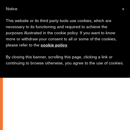
AR
Notice
x
This website or its third party tools use cookies, which are
necessary to its functioning and required to achieve the
purposes illustrated in the cookie policy. If you want to know
الإمارات العربية المتحدة: إصلاح آثار
more or withdraw your consent to all or some of the cookies,
please refer to the
cookie policy
.
كنيسة ودير من القرن السابع
By closing this banner, scrolling this page, clicking a link or
continuing to browse otherwise, you agree to the use of cookies.
–