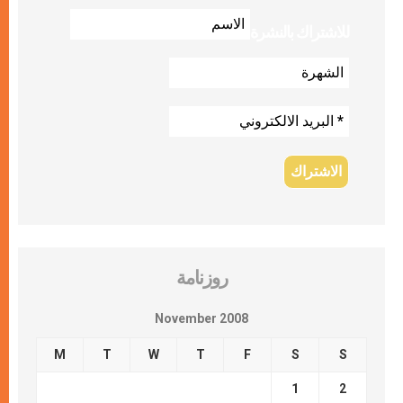
للاشتراك بالنشرة
روزنامة
November 2008
M
T
W
T
F
S
S
1
2