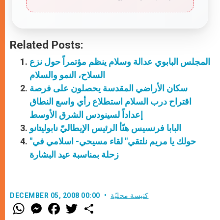
Related Posts:
المجلس البابوي عدالة وسلام ينظم مؤتمراً حول نزع
السلاح، النمو والسلام
سكان الأراضي المقدسة يحصلون على فرصة
اقتراح درب السلام استطلاع رأي واسع النطاق
إعداداً لسينودس الشرق الأوسط
البابا فرنسيس هنّأ الرئيس الإيطاليّ نابوليتانو
"حولك يا مريم نلتقي" لقاء مسيحي- اسلامي في
زحلة بمناسبة عيد البشارة
كنيسة محليّة
DECEMBER 05, 2008 00:00
W
M
F
T
S
h
e
a
w
h