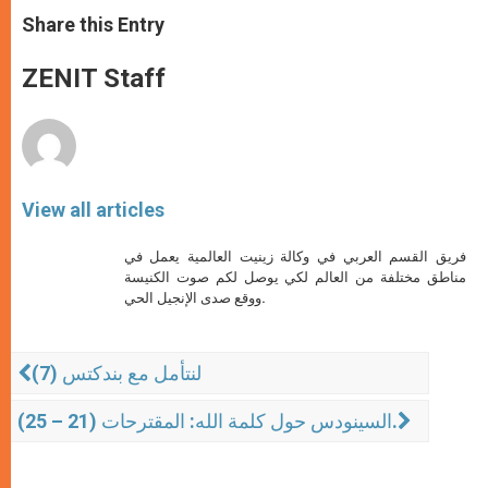
a
s
c
i
a
t
s
e
t
r
Share this Entry
s
e
b
t
e
A
n
o
e
p
g
o
r
ZENIT Staff
p
e
k
r
View all articles
فريق القسم العربي في وكالة زينيت العالمية يعمل في
مناطق مختلفة من العالم لكي يوصل لكم صوت الكنيسة
ووقع صدى الإنجيل الحي.
لنتأمل مع بندكتس (7)
السينودس حول كلمة الله: المقترحات (21 – 25).