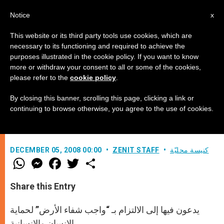
AR
Notice
x
This website or its third party tools use cookies, which are
necessary to its functioning and required to achieve the
purposes illustrated in the cookie policy. If you want to know
ممثلو الأديان يوقعون بيانًا حول
more or withdraw your consent to all or some of the cookies,
please refer to the
cookie policy
.
التغيرات المناخية في السويد
By closing this banner, scrolling this page, clicking a link or
continuing to browse otherwise, you agree to the use of cookies.
–
كنيسة محليّة
ZENIT STAFF
DECEMBER 05, 2008 00:00
W
M
F
T
S
h
e
a
w
h
a
s
c
i
a
t
s
e
t
r
Share this Entry
s
e
b
t
e
A
n
o
e
p
g
o
r
يدعون فيها إلى الالتزام بـ “واجب شفاء الأرض” لحماية
p
e
k
r
الإنسان والإنسانية