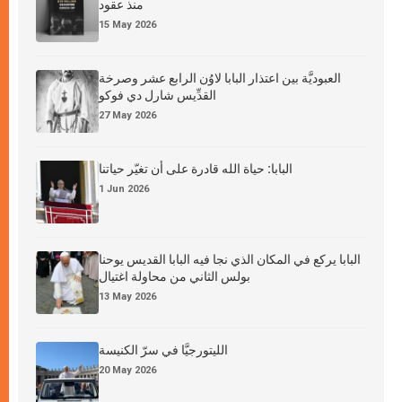
منذ عقود
15 May 2026
العبوديَّة بين اعتذار البابا لاوُن الرابع عشر وصرخة
القدِّيس شارل دي فوكو
27 May 2026
البابا: حياة الله قادرة على أن تغيّر حياتنا
1 Jun 2026
البابا يركع في المكان الذي نجا فيه البابا القديس يوحنا
بولس الثاني من محاولة اغتيال
13 May 2026
الليتورجيَّا في سرّ الكنيسة
20 May 2026