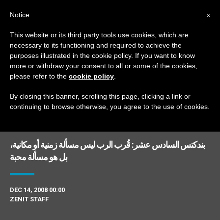
AR
Notice
x
This website or its third party tools use cookies, which are
necessary to its functioning and required to achieve the
DAY
purposes illustrated in the cookie policy. If you want to know
December 14th, 2008
more or withdraw your consent to all or some of the cookies,
please refer to the
cookie policy
.
By closing this banner, scrolling this page, clicking a link or
continuing to browse otherwise, you agree to the use of cookies.
DERNIÈRES NOUVELLES
بندكتس السادس عشر: قُرب الرب ليس مسألة زمنية أو مكانية،
بل هو مسألة محبة
DEC 14, 2008 00:00
ZENIT STAFF