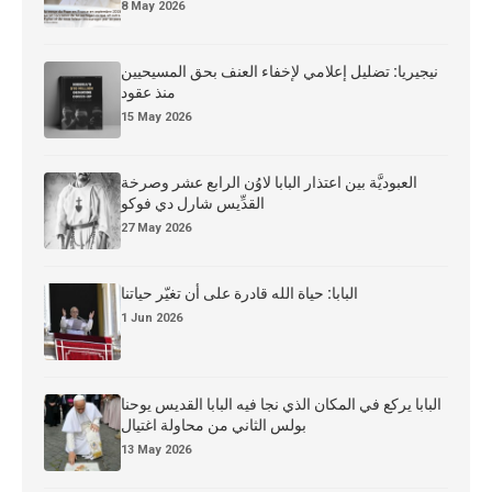
8 May 2026
نيجيريا: تضليل إعلامي لإخفاء العنف بحق المسيحيين
منذ عقود
15 May 2026
العبوديَّة بين اعتذار البابا لاوُن الرابع عشر وصرخة
القدِّيس شارل دي فوكو
27 May 2026
البابا: حياة الله قادرة على أن تغيّر حياتنا
1 Jun 2026
البابا يركع في المكان الذي نجا فيه البابا القديس يوحنا
بولس الثاني من محاولة اغتيال
13 May 2026