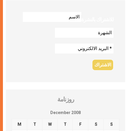
للاشتراك بالنشرة
روزنامة
December 2008
M
T
W
T
F
S
S