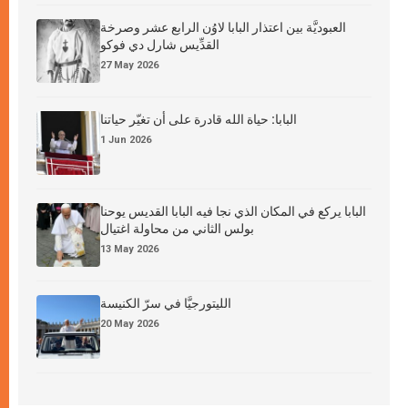
العبوديَّة بين اعتذار البابا لاوُن الرابع عشر وصرخة
القدِّيس شارل دي فوكو
27 May 2026
البابا: حياة الله قادرة على أن تغيّر حياتنا
1 Jun 2026
البابا يركع في المكان الذي نجا فيه البابا القديس يوحنا
بولس الثاني من محاولة اغتيال
13 May 2026
الليتورجيَّا في سرّ الكنيسة
20 May 2026