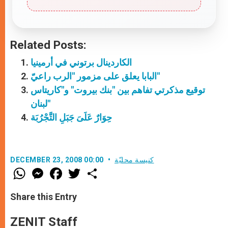
Related Posts:
الكاردينال برتوني في أرمينيا
البابا يعلق على مزمور "الرب راعيّ"
توقيع مذكرتي تفاهم بين "بنك بيروت" و"كاريتاس
لبنان"
حِوَارٌ عَلَىَ جَبَلِ التَّجْرُبَة
كنيسة محليّة
DECEMBER 23, 2008 00:00
W
M
F
T
S
h
e
a
w
h
a
s
c
i
a
t
s
e
t
r
Share this Entry
s
e
b
t
e
A
n
o
e
p
g
o
r
ZENIT Staff
p
e
k