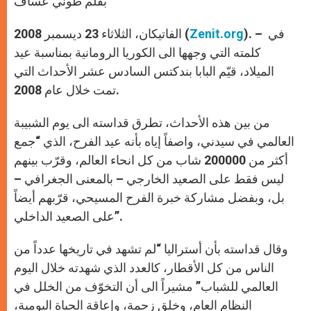
بقلم طوني عساف
p
e
k
r
). – في
Zenit.org
الفاتيكان، الثلاثاء 23 ديسمبر 2008 (
كلمته التي وجهها الى الكوريا الرومانية بمناسبة عيد
الميلاد، قيّم البابا بندكتس السادس عشر الأحداث التي
تمت خلال عام 2008.
من بين هذه الأحداث، تطرق قداسته الى يوم الشبيبة
العالمي في سيدني، واصفاً إياه بأنه عيد الفرح، الذي “جمع
أكثر من 200000 شاب من كل انحاء العالم، وقرّب بينهم
ليس فقط على الصعيد الخارجي – بالمعنى الجغرافي –
بل، وبفضل مشاركة خبرة الفرح المسيحي، قرّبهم أيضاً
على الصعيد الداخلي”.
وقال قداسته بأن أستراليا “لم تشهد في تاريخها عدداً من
الناس من كل الأقطار، كالعدد الذي شهدته خلال اليوم
العالمي للشباب” مشيراً الى أن التخوّف من الخلل في
النظام العام، وخلق زحمة، وإعاقة الحياة اليومية،