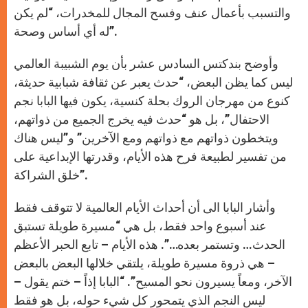
والتسبب بأعمال عنف وفسح المجال للمخدرات، “لم يكن
له أي أساس وصحة”.
وأوضح بندكتس السادس عشر بأن يوم الشبيبة العالمي
ليس كما يظن البعض، “حدث يعبر عن ثقافة شبابية حديثة،
كنوع من مهرجان الروك بحلة كنسية، يكون فيها البابا نجم
الاحتفال”، بل هو “حدث فيه يخرج الجميع من ذواتهم،
ويتخطون ذواتهم مع ذواتهم ومع الآخرين” و”ليس هناك
من تفسير لطبيعة فرح هذه الأيام، وقدرتها الإبداعية على
خلق الشراكة”.
وأشار البابا الى أن أحداث الأيام العالمية لا تتوقف فقط
عند أسبوع واحد فقط، بل هي “مسيرة طويلة تستبق
الحدث… وتستمر بعده…”. هذه الأيام – تابع الحبر الأعظم
– هي ذروة مسيرة طويلة، يلتقي خلالها البعض بالبعض
الآخر، ومعاً يسيرون نحو المسيح”. “البابا إذاً – ختم يقول –
ليس النجم الذي يتمحور كل شيء حوله، بل هو فقط