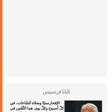
البابا فرنسيس
الإفخارستيّا وصلاة السّاعات، في
كلّ أسبوع وكلّ يوم، هما النَّفَس في