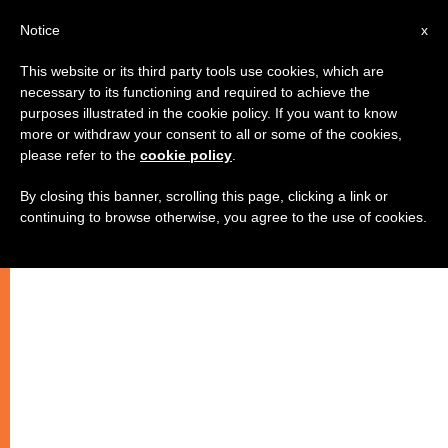
AR
Notice
x
This website or its third party tools use cookies, which are
necessary to its functioning and required to achieve the
purposes illustrated in the cookie policy. If you want to know
البابا يقيم عام 2008 ويتحدث عن يوم
more or withdraw your consent to all or some of the cookies,
please refer to the
cookie policy
.
الشبيبة العالمي
By closing this banner, scrolling this page, clicking a link or
continuing to browse otherwise, you agree to the use of cookies.
–