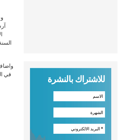
وف
ال
واضاف 
في ال
للاشتراك بالنشرة