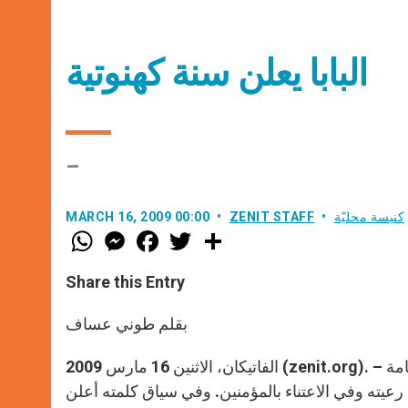
البابا يعلن سنة كهنوتية
–
كنيسة محليّة
ZENIT STAFF
MARCH 16, 2009 00:00
W
M
F
T
S
h
e
a
w
h
a
s
c
i
a
t
s
e
t
r
Share this Entry
s
e
b
t
e
A
n
o
e
p
g
o
r
بقلم طوني عساف
p
e
k
r
الفاتيكان، الاثنين 16 مارس 2009 (zenit.org). – التقى البابا بندكتس السادس عشر اليوم المشاركين في الجمعية العامة
يته وفي الاعتناء بالمؤمنين. وفي سياق كلمته أعلن