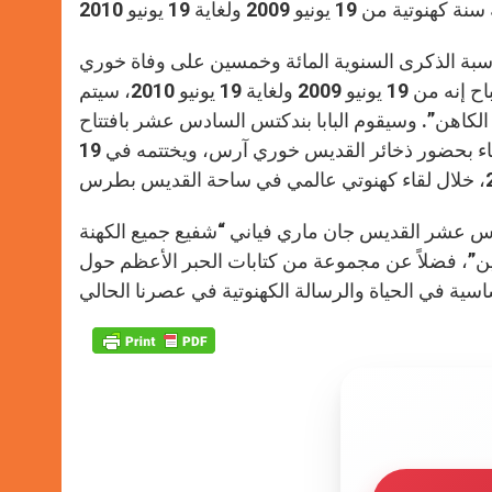
مناسبة الذكرى السنوية المائة وخمسين على وفاة خوري
آرس، جان ماري فياني، أعلن البابا بندكتس السادس عشر هذا الصباح إنه من 19 يونيو 2009 ولغاية 19 يونيو 2010، سيتم
 الكاهن”. وسيقوم البابا بندكتس السادس عشر بافتتاح
السنة في التاسع عشر من يونيو، عيد قلب يسوع الأقدس بصلاة المساء بحضور ذخائر القديس خوري آرس، ويختتمه في 19
لسادس عشر القديس جان ماري فياني “شفيع جميع الكهنة
يين”، فضلاً عن مجموعة من كتابات الحبر الأعظم حول