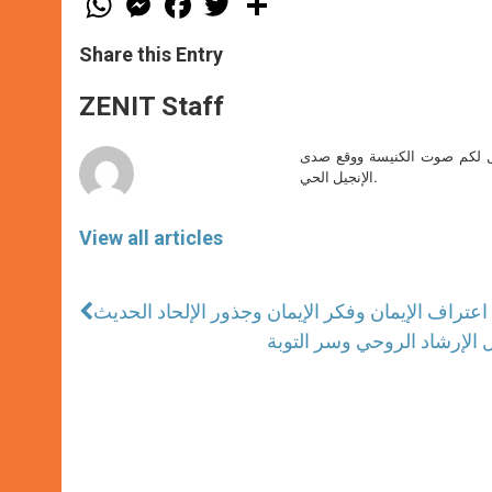
h
e
a
w
h
a
s
c
i
a
t
s
e
t
r
Share this Entry
s
e
b
t
e
A
n
o
e
p
g
o
r
ZENIT Staff
p
e
k
r
صل لكم صوت الكنيسة ووقع صدى
الإنجيل الحي.
View all articles
اعتراف الإيمان وفكر الإيمان وجذور الإلحاد الحديث
ل الإرشاد الروحي وسر التوبة