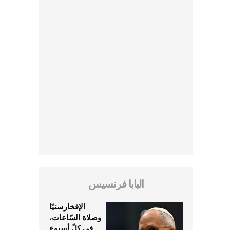
البابا فرنسيس
الإفخارستيّا
وصلاة السّاعات،
في كلّ أسبوع