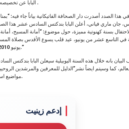
البابا عن تخصيصه سنة كهنوتية من 19 يونيو 2009 ولغاية 19 يونيو 2010 .
ي هذا الصدد أصدرت دار الصحافة الفاتيكانية بياناً جاء فيه: “ب
احتفال بسنة كهنوتية مميزة، حول موضوع: “أمانة المسيح، أمانة
يونيو 2010، خلال لقاء كهنوتي عالمي في ساحة القديس بطرس.”
البيان بانه خلال هذه السنة اليوبيلية سيعلن البابا بندكتس ا
عالم، كما وسيتم ايضاً نشر”الدليل للمعرفين والمرشدين الروح
مواضيع اساسية في الحياة والرسالة الكهنوتية في عصرنا الحالي.
إدعم زينيت