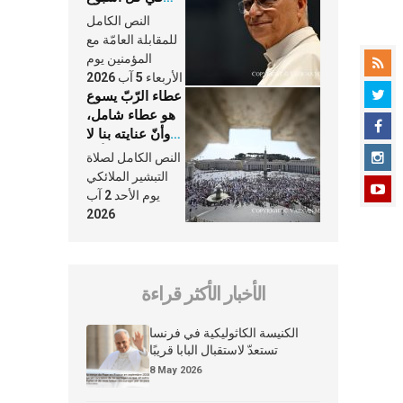
وكلّ يوم، هما
النص الكامل
النَّفَس في حياة
للمقابلة العامّة مع
الكنيسة
المؤمنين يوم
الأربعاء 5 آب 2026
عطاء الرّبّ يسوع
هو عطاء شامل،
وأنّ عنايته بنا لا
تغيب عنّا أبدًا
النص الكامل لصلاة
التبشير الملائكي
يوم الأحد 2 آب
2026
الأخبار الأكثر قراءة
الكنيسة الكاثوليكية في فرنسا
تستعدّ لاستقبال البابا قريبًا
8 May 2026