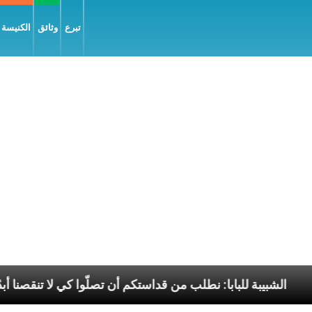
تبرع
وثائق
الكنيسة و
السّلام
الشبيبة للبابا: نطلب من قداستكم أن تصلّوا كي 