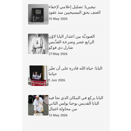
نيجيريا: تضليل إعلامي لإخفاء
العنف بحق المسيحيين منذ عقود
15 May 2026
العبوديَّة بين اعتذار البابا لاوُن
الرابع عشر وصرخة القدِّيس
شارل دي فوكو
27 May 2026
البابا: حياة الله قادرة على أن تغيّر
حياتنا
1 Jun 2026
البابا يركع في المكان الذي نجا فيه
البابا القديس يوحنا بولس الثاني
من محاولة اغتيال
13 May 2026