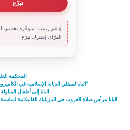
تبرّع
إدعم زينيت. متوفّرة بخمس لغا
القرّاء. إشترك تبرّع
المحكمة العلي
البابا لممثلي الديانة الإسلامية في الكاميرون: " الدين الحقيقي يوسع أفق التفاهم بين البشر"
البابا إلى أطفال المناولة
البابا يترأس صلاة الغروب في البازيليك الفاتيكانية لمناسب