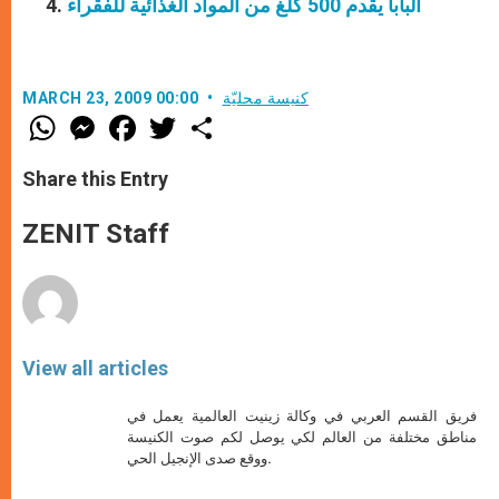
البابا يقدم 500 كلغ من المواد الغذائية للفقراء
كنيسة محليّة
MARCH 23, 2009 00:00
W
M
F
T
S
h
e
a
w
h
a
s
c
i
a
t
s
e
t
r
Share this Entry
s
e
b
t
e
A
n
o
e
p
g
o
r
ZENIT Staff
p
e
k
r
View all articles
فريق القسم العربي في وكالة زينيت العالمية يعمل في
مناطق مختلفة من العالم لكي يوصل لكم صوت الكنيسة
ووقع صدى الإنجيل الحي.