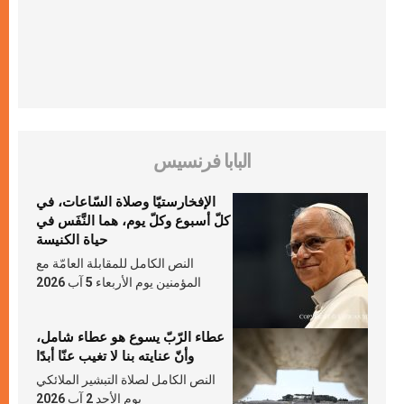
البابا فرنسيس
الإفخارستيّا وصلاة السّاعات، في
كلّ أسبوع وكلّ يوم، هما النَّفَس في
حياة الكنيسة
النص الكامل للمقابلة العامّة مع
المؤمنين يوم الأربعاء 5 آب 2026
عطاء الرّبّ يسوع هو عطاء شامل،
وأنّ عنايته بنا لا تغيب عنّا أبدًا
النص الكامل لصلاة التبشير الملائكي
يوم الأحد 2 آب 2026