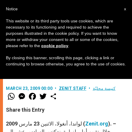
AR
Notice
x
This website or its third party tools use cookies, which are
necessary to its functioning and required to achieve the
purposes illustrated in the cookie policy. If you want to know
الناطق باسم الفاتيكان: البابا يعطي
more or withdraw your consent to all or some of the cookies,
please refer to the
cookie policy
.
رجاء لإفريقيا
By closing this banner, scrolling this page, clicking a link or
continuing to browse otherwise, you agree to the use of cookies.
–
كنيسة محليّة
ZENIT STAFF
MARCH 23, 2009 00:00
W
M
F
T
S
h
e
a
w
h
a
s
c
i
a
t
s
e
t
r
Share this Entry
s
e
b
t
e
A
n
o
e
p
g
o
r
). –
Zenit.org
لواندا، أنغولا، الاثنين 23 مارس 2009 (
p
e
k
r
خلال تقييم أولي لزيارة بندكتس السادس عشر إلى