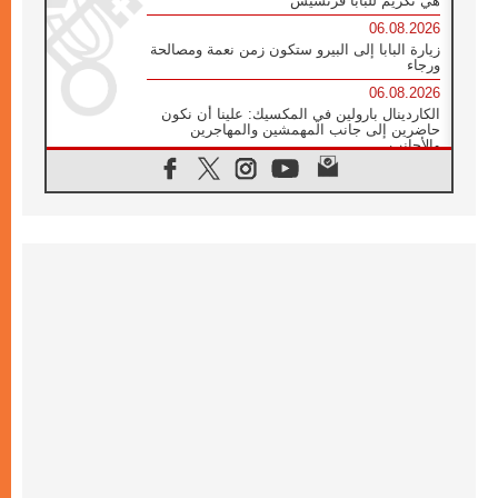
هي تكريم للبابا فرنسيس
06.08.2026
زيارة البابا إلى البيرو ستكون زمن نعمة ومصالحة
ورجاء
06.08.2026
الكاردينال بارولين في المكسيك: علينا أن نكون
حاضرين إلى جانب المهمشين والمهاجرين
والأجانب
06.08.2026
البابا لاوُن الرابع عشر للشباب في أسيزي:
"أوروبا والعالم يبحثان اليوم عن قديسين جُدد
فيكم"
06.08.2026
البابا في أسيزي يتحدث إلى الشباب المشاركين
في لقاء الشباب الفرنسيسكاني
06.08.2026
البابا لاوُن الرابع عشر يبرق معزيا بوفاة
الكاردينال جوليو دوارتي لانغا
05.08.2026
في مقابلته العامة مع المؤمنين البابا لاوُن الرابع
عشر يواصل الحديث عن الدستور في الليتورجيا
المقدسة مسلطا الضوء على صلاة الكنيسة
05.08.2026
البابا لاوُن الرابع عشر يزور في تشرين الثاني