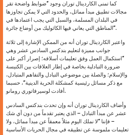
كما تمنى الكاردينال توران وجود “ضوابط واضحة تقر
مجالات تطبيق مبدأ مماثل، والحدود التي لا يمكن تجاوزها
في البلدان المسلمة، والسبل التي يجب اعتمادها في
المناطق التي يعاني فيها الكاثوليك من أوضاع جائرة”.
واعتبر الكاردينال توران أنه من الممكن الإشارة إلى ثلاثة
جوانب مميزة لتعليم بندكتس السادس عشر وهي
“استكمال العمل وفق تعليمات أسلافه؛ إصرار أكبر على
ضرورة التبادلية بخاصة في إطار العلاقات بين الكنيسة
والإسلام؛ والصلة بين موضوعي التبادل والتفاهم المتبادل،
مع ذكر مسائل رئيسية كمشكلة الحرية الدينية”، حسبما
أفادت لوسيرفاتوري رومانو.
وأضاف الكاردينال توران أنه وإن تحدث بندكتس السادس
عشر عن مبدأ التبادل – الذي يعتبر تقدماً من دون أي شك
– فإننا “لا نملك اليوم مثلاً معمقاً عن مبدأ مماثل، ولا
تعليمات ملموسة عن تطبيقه في مجال الحريات الأساسية