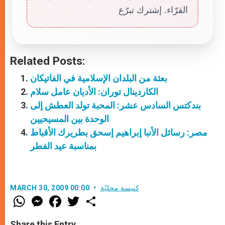
القرّاء. إشترك تبرّع
Related Posts:
بعثة من البلدان الإسلامية في الفاتيكان
الكاردينال توران: الأديان عامل سلام
بندكتس السادس عشر: المحبة تولد العطش إلى
الوحدة بين المسيحيين
مصر: رسائل الأنبا إبراهيم إسحق بطريرك الأقباط
بمناسبة عيد الفطر
كنيسة محليّة
MARCH 30, 2009 00:00
W
M
F
T
S
h
e
a
w
h
a
s
c
i
a
t
s
e
t
r
Share this Entry