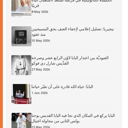
الكنيسة الكاثوليكية في فرنسا تستعدّ لاستقبال البابا
قريبًا
8 May 2026
نيجيريا: تضليل إعلامي لإخفاء العنف بحق المسيحيين
منذ عقود
15 May 2026
العبوديَّة بين اعتذار البابا لاوُن الرابع عشر وصرخة
القدِّيس شارل دي فوكو
27 May 2026
البابا: حياة الله قادرة على أن تغيّر حياتنا
1 Jun 2026
البابا يركع في المكان الذي نجا فيه البابا القديس يوحنا
بولس الثاني من محاولة اغتيال
13 May 2026