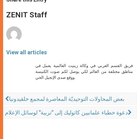
s
e
b
t
e
A
n
o
e
p
g
o
r
ZENIT Staff
p
e
k
r
View all articles
فريق القسم العربي في وكالة زينيت العالمية يعمل في
مناطق مختلفة من العالم لكي يوصل لكم صوت الكنيسة
ووقع صدى الإنجيل الحي.
بعض المحاولات التوحيديّة المعاصرة لمجمع خلقيدونيا
دعوة خطباء علمانيين كاثوليك إلى "تربية" لوسائل الإعلام