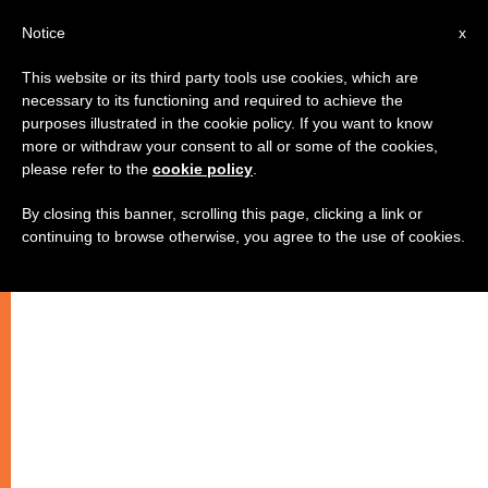
AR
Notice
x
This website or its third party tools use cookies, which are
necessary to its functioning and required to achieve the
purposes illustrated in the cookie policy. If you want to know
الكاردينال توران يدعو إلى المعاملة
more or withdraw your consent to all or some of the cookies,
please refer to the
cookie policy
.
بالمِثل بين المسيحيين والمسلمين
By closing this banner, scrolling this page, clicking a link or
continuing to browse otherwise, you agree to the use of cookies.
–