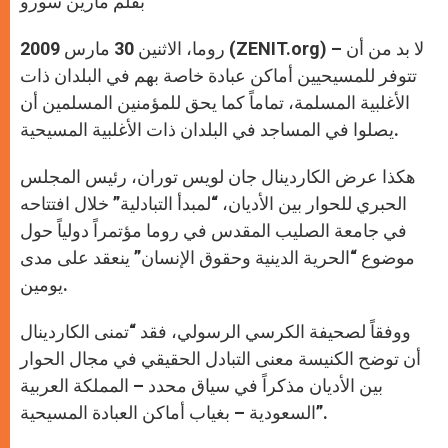
بقلم مارين سورو
p
e
k
r
روما، الاثنين 30 مارس 2009 (ZENIT.org) – لا بد من أن
تتوفر للمسيحيين أماكن عبادة خاصة بهم في البلدان ذات
الأغلبية المسلمة، تماماً كما يحق للمؤمنين المسلمين أن
يصلوا في المساجد في البلدان ذات الأغلبية المسيحية.
هكذا عرض الكاردينال جان لويس توران، رئيس المجلس
الحبري للحوار بين الأديان، “لمبدأ التبادلية” خلال افتتاحه
في جامعة الصليب المقدس في روما مؤتمراً دولياً حول
موضوع “الحرية الدينية وحقوق الإنسان” ينعقد على مدى
يومين.
ووفقاً لصحيفة الكرسي الرسولي، فقد “تمنى الكاردينال
أن توضح الكنيسة معنى التبادل الحقيقي في مجال الحوار
بين الأديان مذكراً في سياق محدد – المملكة العربية
السعودية – بغياب أماكن العبادة المسيحية”.