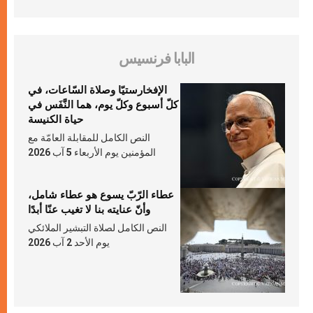
البابا فرنسيس
الإفخارستيّا وصلاة السّاعات، في
كلّ أسبوع وكلّ يوم، هما النَّفَس في
حياة الكنيسة
النص الكامل للمقابلة العامّة مع
المؤمنين يوم الأربعاء 5 آب 2026
عطاء الرّبّ يسوع هو عطاء شامل،
وأنّ عنايته بنا لا تغيب عنّا أبدًا
النص الكامل لصلاة التبشير الملائكي
يوم الأحد 2 آب 2026