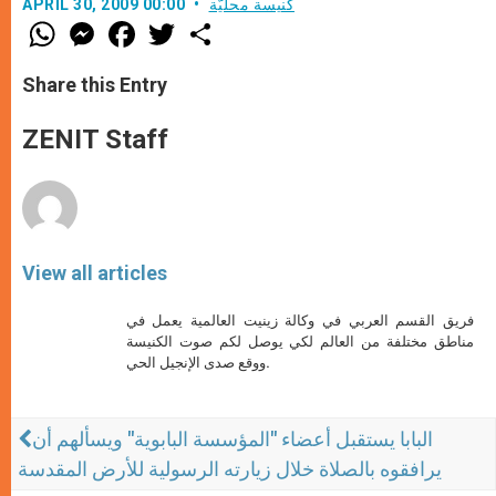
كنيسة محليّة
APRIL 30, 2009 00:00
W
M
F
T
S
h
e
a
w
h
a
s
c
i
a
t
s
e
t
r
Share this Entry
s
e
b
t
e
A
n
o
e
p
g
o
r
ZENIT Staff
p
e
k
r
View all articles
فريق القسم العربي في وكالة زينيت العالمية يعمل في
مناطق مختلفة من العالم لكي يوصل لكم صوت الكنيسة
ووقع صدى الإنجيل الحي.
البابا يستقبل أعضاء "المؤسسة البابوية" ويسألهم أن
يرافقوه بالصلاة خلال زيارته الرسولية للأرض المقدسة