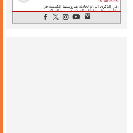
07.08.2026
في الذكرى الـ ٨١ لحادثة هيروشيما الكنيسة في
اليابان تنظم ١٠ أيام للصلاة على نية السلام
07.08.2026
الكنيسة في الأوروغواي: زيارة البابا ستعزز
الإيمان والرجاء
06.08.2026
الاجتماع الشهري للمطارنة الموارنة
06.08.2026
الكاردينال روسي: زيارة البابا لاوُن إلى الأرجنتين
هي تكريم للبابا فرنسيس
06.08.2026
زيارة البابا إلى البيرو ستكون زمن نعمة ومصالحة
ورجاء
06.08.2026
الكاردينال بارولين في المكسيك: علينا أن نكون
حاضرين إلى جانب المهمشين والمهاجرين
والأجانب
06.08.2026
البابا لاوُن الرابع عشر للشباب في أسيزي:
"أوروبا والعالم يبحثان اليوم عن قديسين جُدد
فيكم"