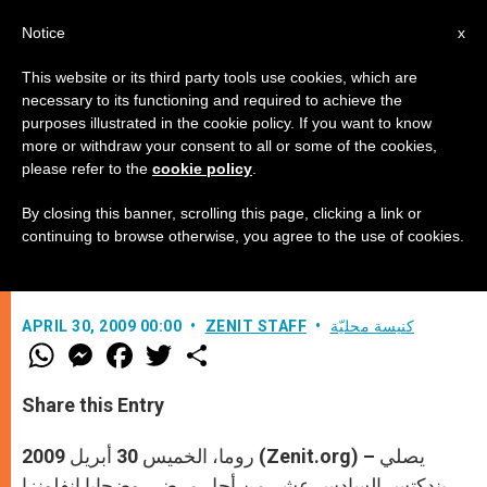
AR
Notice
x
This website or its third party tools use cookies, which are
necessary to its functioning and required to achieve the
purposes illustrated in the cookie policy. If you want to know
انفلونزا الخنازير: تضامن بندكتس
more or withdraw your consent to all or some of the cookies,
please refer to the
cookie policy
.
السادس عشر مع المرضى
By closing this banner, scrolling this page, clicking a link or
continuing to browse otherwise, you agree to the use of cookies.
–
كنيسة محليّة
ZENIT STAFF
APRIL 30, 2009 00:00
W
M
F
T
S
h
e
a
w
h
a
s
c
i
a
t
s
e
t
r
Share this Entry
s
e
b
t
e
A
n
o
e
p
g
o
r
روما، الخميس 30 أبريل 2009 (Zenit.org) – يصلي
p
e
k
r
بندكتس السادس عشر من أجل مرضى وضحايا انفلونزا