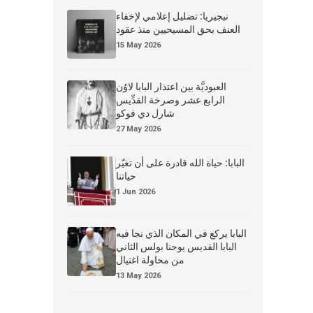
نيجيريا: تضليل إعلامي لإخفاء
العنف بحق المسيحيين منذ عقود
15 May 2026
العبوديَّة بين اعتذار البابا لاوُن
الرابع عشر وصرخة القدِّيس
شارل دي فوكو
27 May 2026
البابا: حياة الله قادرة على أن تغيّر
حياتنا
1 Jun 2026
البابا يركع في المكان الذي نجا فيه
البابا القديس يوحنا بولس الثاني
من محاولة اغتيال
13 May 2026