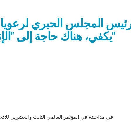
ئيس المجلس الحبري لرعويات 
يكفي، هناك حاجة إلى "الإنسانية" وإلى "انتباه القلب"
في مداخلته في المؤتمر العالمي الثالث والعشرين للاتحا