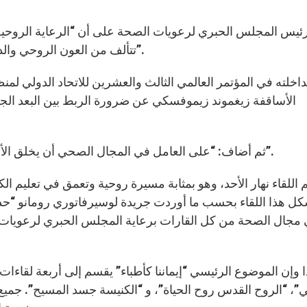
تتألف من العون الروحي والديني، وهي حق أساسي للمريض وواجب على الكنيسة”.
خلته في المؤتمر العالمي الثالث والعشرين للاتحاد الدولي لمن
الأساقفة زيغموند زيموفسكي عن ضرورة الربط بين البعد ال
ثم أضاف: “على العامل في المجال الصحي أن يخلق الأجواء الملائمة، لكي ينال العون الروحي من يطلب ذلك”.
 اللقاء نهار الأحد، وهو بمثابة مسيرة روحية وتعمق في تعليم ال
ل هذا اللقاء بحسب ما أوردت جريدة لوسيرفاتوري رومانو “حدثًا
مجال الصحة من كل القارات برعاية المجلس الحبري لرعويات ا
 وإن الموضوع الرئيسي “إيماننا كأطباء” يقسم إلى أربعة لقاءات 
”، “الروح القدس روح الحياة”، و “الكنيسة جسد المسيح”. جم