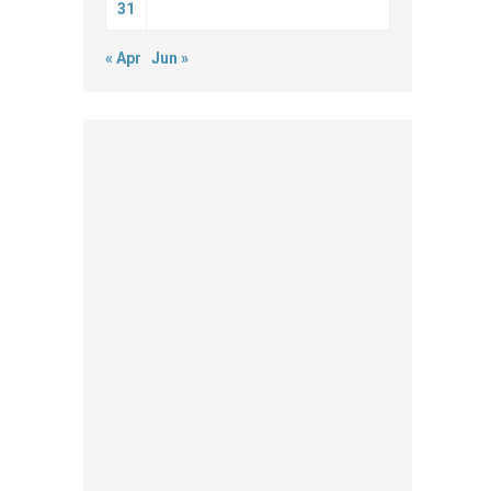
31
« Apr
Jun »