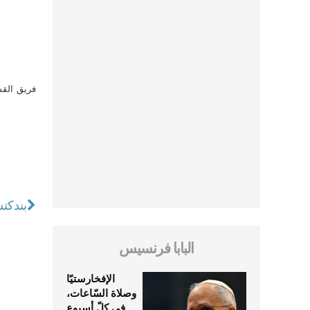
فريق القس
بندكت
البابا فرنسيس
الإفخارستيّا
وصلاة السّاعات،
في كلّ أسبوع