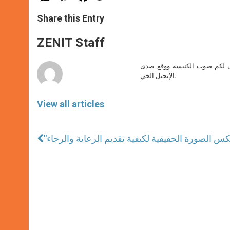
a
s
c
i
a
t
s
e
t
r
Share this Entry
s
e
b
t
e
A
n
o
e
p
g
o
r
ZENIT Staff
p
e
k
r
صل لكم صوت الكنيسة ووقع صدى
الإنجيل الحي.
View all articles