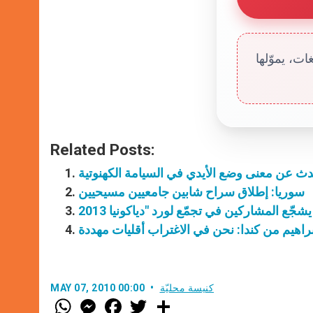
ت، يموّلها
Related Posts:
تحدث عن معنى وضع الأيدي في السيامة الكهنوتية
سوريا: إطلاق سراح شابين جامعيين مسيحيين
راهيم من كندا: نحن في الاغتراب أقليات مهددة
كنيسة محليّة
MAY 07, 2010 00:00
W
M
F
T
S
h
e
a
w
h