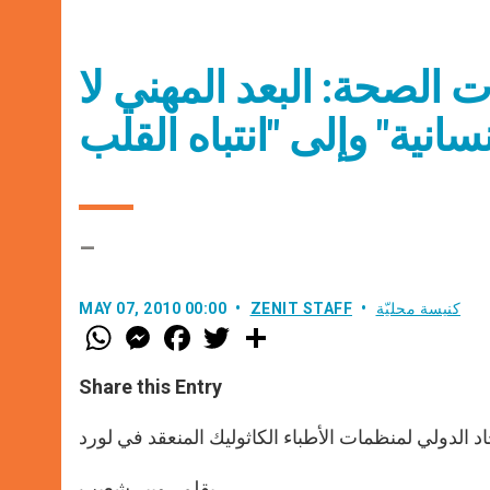
الصحة: البعد المهني لا
–
كنيسة محليّة
ZENIT STAFF
MAY 07, 2010 00:00
W
M
F
T
S
h
e
a
w
h
a
s
c
i
a
t
s
e
t
r
Share this Entry
s
e
b
t
e
A
n
o
e
p
g
o
r
د الدولي لمنظمات الأطباء الكاثوليك المنعقد في لورد
p
e
k
r
بقلم روبير شعيب