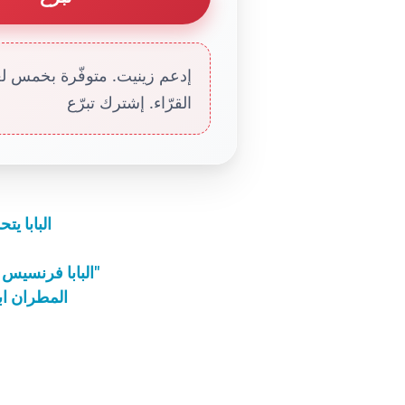
إدعم زينيت. متوفّرة بخمس لغا
القرّاء. إشترك تبرّع
البابا ي
البابا فرنسيس يشجّع المشاركين في تجمّع لورد "دياكونيا 2013"
المطران اب