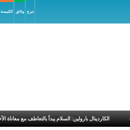
تبرع
وثائق
الكنيسة و
ا الرسوليّة
الكاردينال بارولين: السلام يبدأ بالتعاطف م