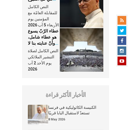
وكلّ يوم، هما
النص الكامل
النَّفَس في حياة
للمقابلة العامّة مع
الكنيسة
المؤمنين يوم
الأربعاء 5 آب 2026
عطاء الرّبّ يسوع
هو عطاء شامل،
وأنّ عنايته بنا لا
تغيب عنّا أبدًا
النص الكامل لصلاة
التبشير الملائكي
يوم الأحد 2 آب
2026
الأخبار الأكثر قراءة
الكنيسة الكاثوليكية في فرنسا
تستعدّ لاستقبال البابا قريبًا
8 May 2026