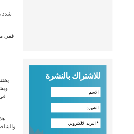
ففي مدا
للاشتراك بالنشرة
يختتم
ويشك
في 
هذا
والشافي