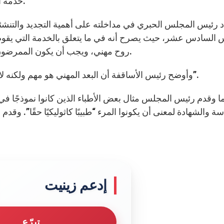
خدمة الحياة البشرية، وتعزية المريض أخلاقيًا، إنسانيًا وروحيًا.
رئيس المجلس الحبري في مداخلته على أهمية التجديد والتنشئة ال
 السادس عشر، حيث يصرح أنه في ما يتعلق بالخدمة التي يقوم ب
روح مهني، ويجب أن يكون الممرضون معدين لكي يعرفوا ما عليهم فعله بالشكل المناسب.
وأوضح رئيس الأساقفة أن البعد المهني هو مهم ولكنه لا يكفي، فهناك حاجة إلى “الإنسانية” وإلى “انتباه القلب”.
ا وقدم رئيس المجلس مثال بعض الأطباء الذين كانوا نموذجًا 
سة والشهادة لمعنى أن يكونوا المرء “طبيبًا كاثوليكيًا حقًا”. و
إدعم زينيت
تبرّع