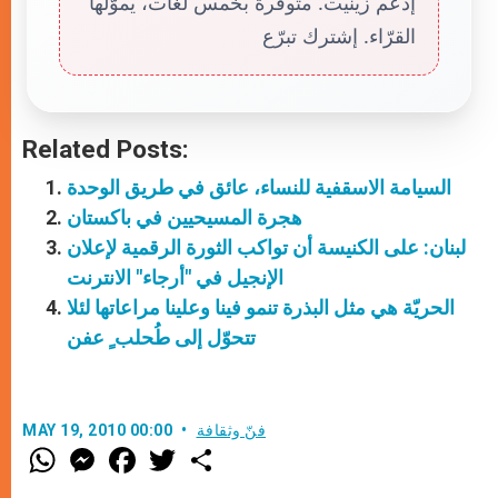
إدعم زينيت. متوفّرة بخمس لغات، يموّلها
القرّاء. إشترك تبرّع
Related Posts:
السيامة الاسقفية للنساء، عائق في طريق الوحدة
هجرة المسيحيين في باكستان
لبنان: على الكنيسة أن تواكب الثورة الرقمية لإعلان
الإنجيل في "أرجاء" الانترنت
الحريّة هي مثل البذرة تنمو فينا وعلينا مراعاتها لئلا
تتحوّل إلى طُحلب ٍ عفن
فنّ وثقافة
MAY 19, 2010 00:00
W
M
F
T
S
h
e
a
w
h
a
s
c
i
a