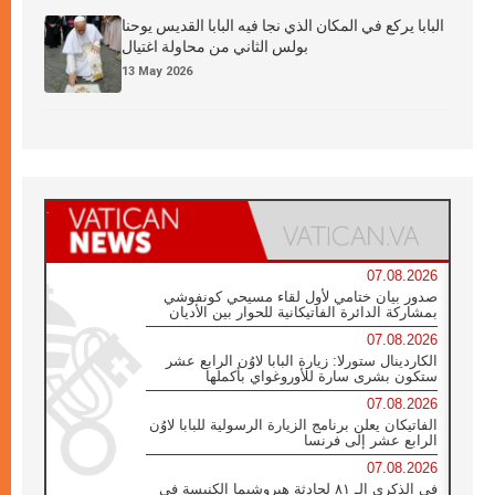
البابا يركع في المكان الذي نجا فيه البابا القديس يوحنا
بولس الثاني من محاولة اغتيال
13 May 2026
07.08.2026
صدور بيان ختامي لأول لقاء مسيحي كونفوشي
بمشاركة الدائرة الفاتيكانية للحوار بين الأديان
07.08.2026
الكاردينال ستورلا: زيارة البابا لاوُن الرابع عشر
ستكون بشرى سارة للأوروغواي بأكملها
07.08.2026
الفاتيكان يعلن برنامج الزيارة الرسولية للبابا لاوُن
الرابع عشر إلى فرنسا
07.08.2026
في الذكرى الـ ٨١ لحادثة هيروشيما الكنيسة في