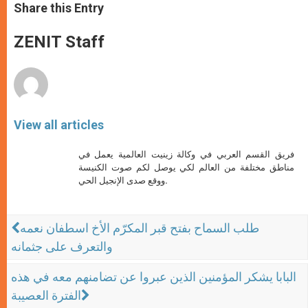
t
s
e
t
r
Share this Entry
s
e
b
t
e
A
n
o
e
p
g
o
r
ZENIT Staff
p
e
k
r
View all articles
فريق القسم العربي في وكالة زينيت العالمية يعمل في
مناطق مختلفة من العالم لكي يوصل لكم صوت الكنيسة
ووقع صدى الإنجيل الحي.
طلب السماح بفتح قبر المكرّم الأخ اسطفان نعمه
والتعرف على جثمانه
البابا يشكر المؤمنين الذين عبروا عن تضامنهم معه في هذه
الفترة العصيبة