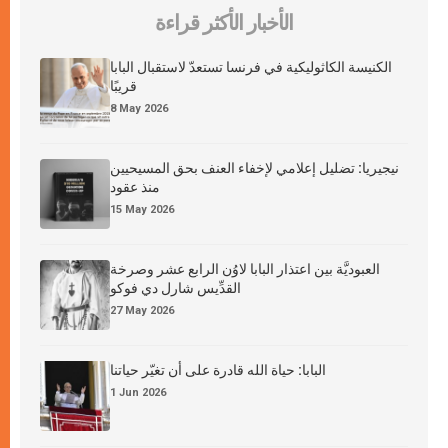
الأخبار الأكثر قراءة
الكنيسة الكاثوليكية في فرنسا تستعدّ لاستقبال البابا
قريبًا
8 May 2026
نيجيريا: تضليل إعلامي لإخفاء العنف بحق المسيحيين
منذ عقود
15 May 2026
العبوديَّة بين اعتذار البابا لاوُن الرابع عشر وصرخة
القدِّيس شارل دي فوكو
27 May 2026
البابا: حياة الله قادرة على أن تغيّر حياتنا
1 Jun 2026