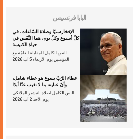
البابا فرنسيس
الإفخارستيّا وصلاة السّاعات، في
كلّ أسبوع وكلّ يوم، هما النَّفَس في
حياة الكنيسة
النص الكامل للمقابلة العامّة مع
المؤمنين يوم الأربعاء 5 آب 2026
عطاء الرّبّ يسوع هو عطاء شامل،
وأنّ عنايته بنا لا تغيب عنّا أبدًا
النص الكامل لصلاة التبشير الملائكي
يوم الأحد 2 آب 2026