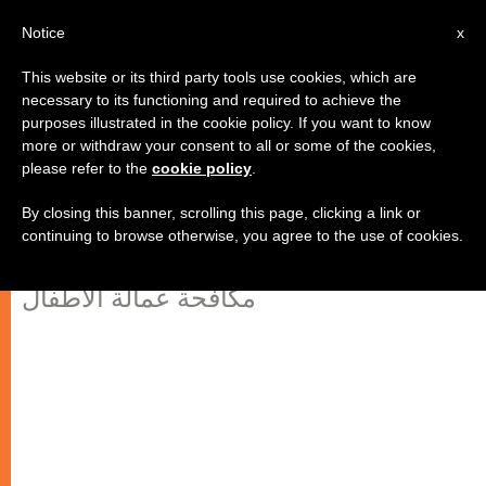
AR
Notice
x
This website or its third party tools use cookies, which are
necessary to its functioning and required to achieve the
purposes illustrated in the cookie policy. If you want to know
أكثر من 215 مليون طفل مضطر
more or withdraw your consent to all or some of the cookies,
please refer to the
cookie policy
.
للعمل في العالم
By closing this banner, scrolling this page, clicking a link or
continuing to browse otherwise, you agree to the use of cookies.
مكتب العمل الدولي يتمنى إعادة تحريك
مكافحة عمالة الأطفال