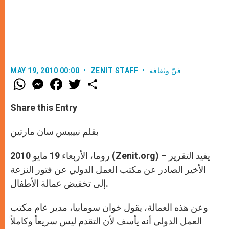
فنّ وثقافة
ZENIT STAFF
MAY 19, 2010 00:00
W
M
F
T
S
h
e
a
w
h
a
s
c
i
a
t
s
e
t
r
Share this Entry
s
e
b
t
e
A
n
o
e
p
g
o
r
بقلم نييبيس سان مارتين
p
e
k
r
روما، الأربعاء 19 مايو 2010 (Zenit.org) – يفيد التقرير
الأخير الصادر عن مكتب العمل الدولي عن فتور النزعة
إلى تخفيض عمالة الأطفال.
وعن هذه العمالة، يقول خوان سومابيا، مدير عام مكتب
العمل الدولي أنه يأسف لأن التقدم ليس سريعاً وكاملاً