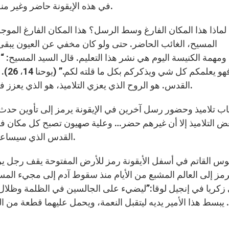
في هذه الإيقونة حاضر وغير منظور، وهو الذي يقود الكنيسة ويسوسها بالروح القدس.
المسيح، الغائب الحاضر. حتى ولو كان مخفي عن العيون يب
ومهمة الكنيسة اليوم هي نشر هذا التعليم. قال السيد المسيح: 
فهو ي
القدس. هو الروح الذي يعزي التلاميذ، هو الذي يعزز فيهم استذكار تعاليمه ويحييها في وسط جماعة الكنيسة.
ض التلاميذ إلا أن غيرهم حضر… وعلية صهيون تصبح كل مكان في
القدس الذي سيساعد الجماعة أن تنمو وتكبر وتتفاعل مع معطيات الحاضر.
يرمز إلى العالم المشبع من الأيام منذ سقوط آدم إلى مجيء المس