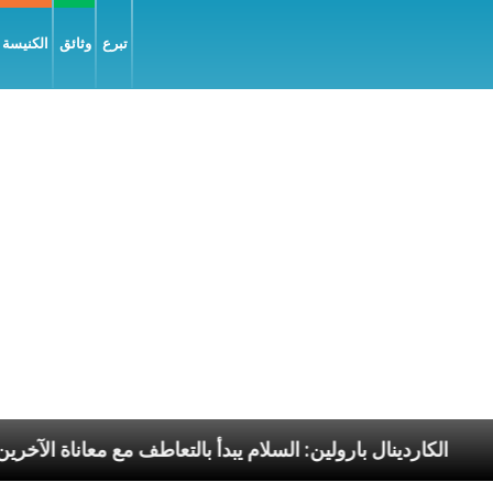
تبرع
وثائق
الكنيسة و
رسوليّة
الكاردينال بارولين: السلام يبدأ بالتعاطف مع مع