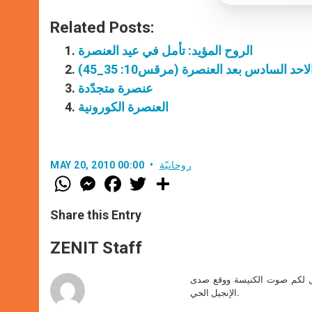
Related Posts:
الروح المؤيد: تأمل في عيد العنصرة
لاحد السادس بعد العنصرة (مرقس10: 35_45)
عنصرة متجدّدة
العنصرة الكورونية
روحانيّة
MAY 20, 2010 00:00
W
M
F
T
S
h
e
a
w
h
a
s
c
i
a
t
s
e
t
r
Share this Entry
s
e
b
t
e
A
n
o
e
p
g
o
r
ZENIT Staff
p
e
k
r
صل لكم صوت الكنيسة ووقع صدى
الإنجيل الحي.