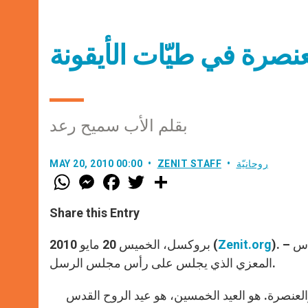
عنصرة في طيّات الأيقونة
بقلم الأب سميح رعد
روحانيّة
ZENIT STAFF
MAY 20, 2010 00:00
W
M
F
T
S
h
e
a
w
h
a
s
c
i
a
t
s
e
t
r
Share this Entry
s
e
b
t
e
A
n
o
e
p
g
o
r
). – ترمز أيقونة العنصرة إلى الرسل الاثني عشر يحيطون بالروح القدس
Zenit.org
بروكسل، الخميس 20 مايو 2010 (
p
e
k
المعزي الذي يجلس على رأس مجلس الرسل.
r