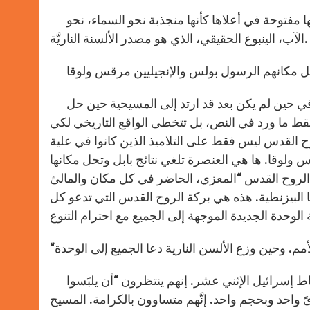
تقدِّم لنا الإيقونة مشهد العنصرة على مسرح مرتفع، هي عليّة ولكنها مفتوحة في أعلاها كأنها منجذبة نحو السماء، نحو
الآب، الينبوع الحقيقي، الذي هو مصدر الألسنة الناريَّة.
لماذا نجد الإنجيليين مرقس ولوقا والرسول بولس في هذه الإيقونة، في حين لم يكن بعد قد ارتد إلى المسيحية حين حل
 فقط ما ورد في النص، بل تتخطى الواقع التاريخي لكي
ح القدس ليس فقط على التلاميذ الذين كانوا في علية
لوقا. ها هي العنصرة تلغي نتائج بابل وتحل مكانها
الروح القدس “المعزي، الحاضر في كل مكان والمالئ
ا البيزنطية. هذه هي بركة الروح القدس التي تدعو كل
الإيقونة تعرض الرسل الإثني عشر الكمال السري الذي حل محل أسباط إسرائيل الإثني عشر. إنهم ينتظرون “أن يلبَسوا
واحد وبحجم واحد. إنَّهم متساوون بالكرامة. المسيح