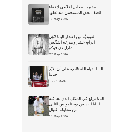
نيجيريا: تضليل إعلامي لإخفاء
العنف بحق المسيحيين منذ عقود
15 May 2026
العبوديَّة بين اعتذار البابا لاوُن
الرابع عشر وصرخة القدِّيس
شارل دي فوكو
27 May 2026
البابا: حياة الله قادرة على أن تغيّر
حياتنا
1 Jun 2026
البابا يركع في المكان الذي نجا فيه
البابا القديس يوحنا بولس الثاني
من محاولة اغتيال
13 May 2026