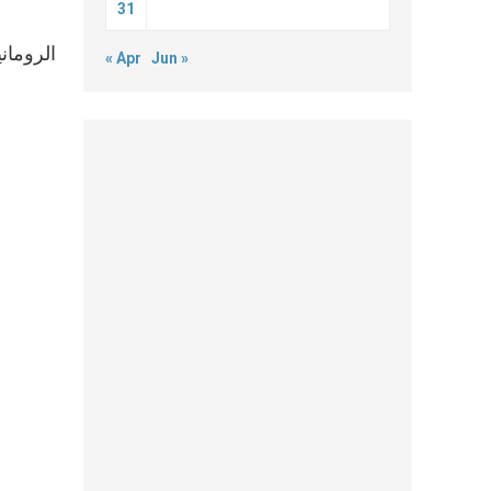
31
« Apr
Jun »