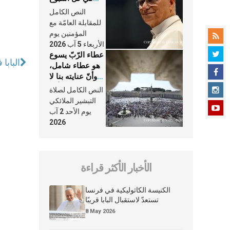
وكلّ يوم، هما
النص الكامل
النَّفَس في حياة
للمقابلة العامّة مع
الكنيسة
المؤمنين يوم
الأربعاء 5 آب 2026
عطاء الرّبّ يسوع
البابا
هو عطاء شامل،
وأنّ عنايته بنا لا
تغيب عنّا أبدًا
النص الكامل لصلاة
التبشير الملائكي
يوم الأحد 2 آب
2026
الأخبار الأكثر قراءة
الكنيسة الكاثوليكية في فرنسا
تستعدّ لاستقبال البابا قريبًا
8 May 2026