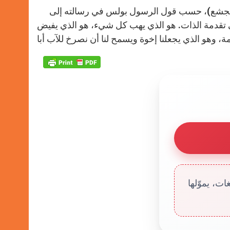
إن الروح القدس هو الذي يحرِّرنا من عبودية الجسد (الأنانية والجشع)، حسب قول الرسول بولس في رسالته إلى
لانغلاق إلى تقدمة الذات. هو الذي يهب كل شيء، هو الذي يفيض
ت، يموّلها