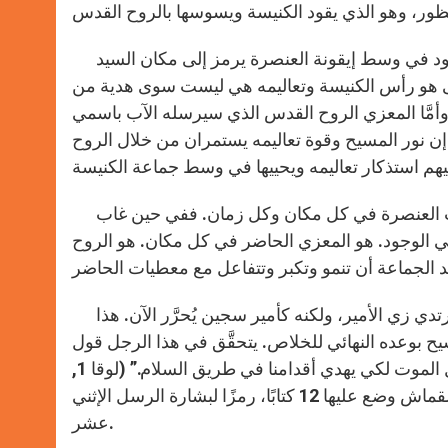
لماذا هذا المكان الفارغ وسط الرسل؟ هذا المكان الفارغ الموجود في وسط إيقونة العنصرة يرمز إلى مكان السيد
قى هو رأس الكنيسة وتعاليمه هي ليست سوى هدية من
“وأمَّا المعزي الروح القدس الذي سيرسله الآب باسمي
علمكم كل شي ويذكركم بكل ما قلته لكم.” (يوحنا 14، 26). إن نور المسيح وقوة تعاليمه يستمران من خلال الروح
إن غياب تلاميذ وحضور رسل آخرين في الإيقونة يرمز إلى تأوين حدث العنصرة في كل مكان وكل زمان. ففي حين غاب
 الوجود. هو المعزي الحاضر في كل مكان. هو الروح
القوس القاتم في أسفل الأيقونة رمز للأرض المفتوحة يقف رجل يرتدي زي الأمير، ولكنه كأمير سجين يُحرَّر الآن. هذا
يح بوعده النهائي للخلاص. يتحقَّق في هذا الرجل قول
النبي زكريا في إنجيل لوقا:”ليضيء على الجالسين في الظلمة وظلال الموت لكي يهدي أقدامنا في طريق السلام.” (لوقا 1,
79). يبسط هذا الأمير يديه ليتقبل النعمة، ويحمل عليهما قطعة من القماش وضع عليها 12 كتابًا، رمزًا لبشارة الرسل الإثني
عشر.