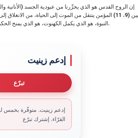
الرومانيين (9، 11) المؤمن ينتقل من الموت إلى الحياة، من ا
النبوة، هو الذي يكمل الكهنوت، هو الذي يمنح الحكمة، وهو الذي يجعلنا إخوة ويسمح لنا أن نصرخ للآب أبا.
إدعم زينيت
تبرّع
إدعم زينيت. متوفّرة بخمس لغا
القرّاء. إشترك تبرّع