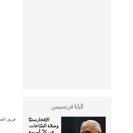
البابا فرنسيس
الإفخارستيّا
فريق القس
وصلاة السّاعات،
في كلّ أسبوع