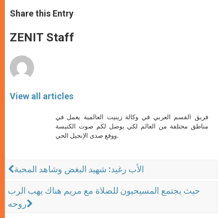
a
s
c
i
a
t
s
e
t
r
Share this Entry
s
e
b
t
e
A
n
o
e
p
g
o
r
ZENIT Staff
p
e
k
r
View all articles
فريق القسم العربي في وكالة زينيت العالمية يعمل في
مناطق مختلفة من العالم لكي يوصل لكم صوت الكنيسة
ووقع صدى الإنجيل الحي.
الأب رغيد: شهيد البغض وشاهد المحبة
حيث يجتمع المسيحيون للصلاة مع مريم هناك يهب الرب
روحه