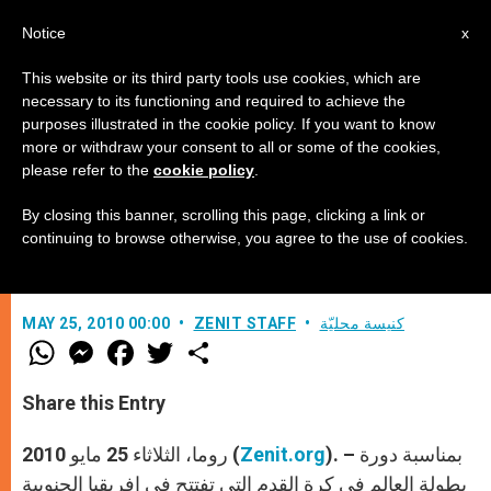
AR
Notice
x
This website or its third party tools use cookies, which are
necessary to its functioning and required to achieve the
purposes illustrated in the cookie policy. If you want to know
كرة القدم والحياة المسيحية
more or withdraw your consent to all or some of the cookies,
please refer to the
cookie policy
.
By closing this banner, scrolling this page, clicking a link or
دروس على شبكة الإنترنت عشية بطولة
continuing to browse otherwise, you agree to the use of cookies.
العالم 2010
كنيسة محليّة
ZENIT STAFF
MAY 25, 2010 00:00
W
M
F
T
S
h
e
a
w
h
a
s
c
i
a
t
s
e
t
r
Share this Entry
s
e
b
t
e
A
n
o
e
p
g
o
r
). – بمناسبة دورة
Zenit.org
روما، الثلاثاء 25 مايو 2010 (
p
e
k
r
بطولة العالم في كرة القدم التي تفتتح في إفريقيا الجنوبية