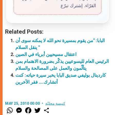
القرّاء. إشترك تبرّع
Related Posts:
البابا: "من يقوم بمسيرة نحو الله لا يمكنه سوى أن
ينقل السلام "
اعتقال مسيحيين أبرياء في الصين
الرئيس العام لليسوعيين يذكّر بضرورة الاهتمام بمن
يتألّمون والعمل على المصالحة والسلام
كاردينال بوليفي صديق البابا يخبر سيرة حياته: كنت
أتشارك…. فقر الآخرين
كنيسة محليّة
MAY 25, 2010 00:00
W
M
F
T
S
h
e
a
w
h