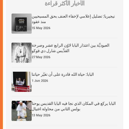
الأخبار الأكثر قراءة
نيجيريا: تضليل إعلامي لإخفاء العنف بحق المسيحيين
منذ عقود
15 May 2026
العبوديَّة بين اعتذار البابا لاوُن الرابع عشر وصرخة
القدِّيس شارل دي فوكو
27 May 2026
البابا: حياة الله قادرة على أن تغيّر حياتنا
1 Jun 2026
البابا يركع في المكان الذي نجا فيه البابا القديس يوحنا
بولس الثاني من محاولة اغتيال
13 May 2026