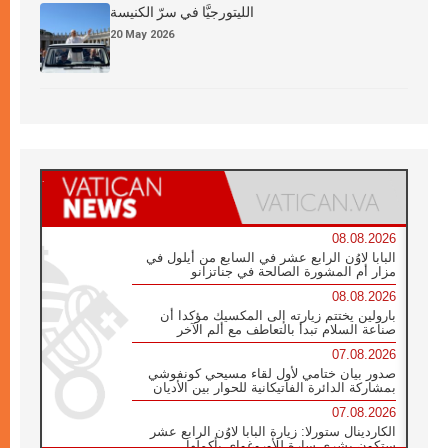
الليتورجيَّا في سرّ الكنيسة
20 May 2026
08.08.2026
البابا لاوُن الرابع عشر في السابع من أيلول في
مزار أم المشورة الصالحة في جناتزانو
08.08.2026
بارولين يختتم زيارته إلى المكسيك مؤكدا أن
صناعة السلام تبدأ بالتعاطف مع ألم الآخر
07.08.2026
صدور بيان ختامي لأول لقاء مسيحي كونفوشي
بمشاركة الدائرة الفاتيكانية للحوار بين الأديان
07.08.2026
الكاردينال ستورلا: زيارة البابا لاوُن الرابع عشر
ستكون بشرى سارة للأوروغواي بأكملها