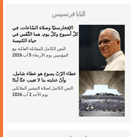
البابا فرنسيس
الإفخارستيّا وصلاة السّاعات، في
كلّ أسبوع وكلّ يوم، هما النَّفَس في
حياة الكنيسة
النص الكامل للمقابلة العامّة مع
المؤمنين يوم الأربعاء 5 آب 2026
عطاء الرّبّ يسوع هو عطاء شامل،
وأنّ عنايته بنا لا تغيب عنّا أبدًا
النص الكامل لصلاة التبشير الملائكي
يوم الأحد 2 آب 2026