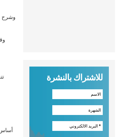
وشرح أن
وقا
للاشتراك بالنشرة
تت
ه
أساس ا