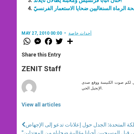
حنان البابا فرنسيس ومحبته يطالان تايلاند!
ة الرماة السنغاليين ضحايا الاستعمار الفرنسيّ
أحداث خاصة
MAY 27, 2010 00:00
W
M
F
T
S
h
e
a
w
h
a
s
c
i
a
t
s
e
t
r
Share this Entry
s
e
b
t
e
A
n
o
e
p
g
o
r
ZENIT Staff
p
e
k
r
صل لكم صوت الكنيسة ووقع صدى
الإنجيل الحي.
View all articles
كة المتحدة: الجدل حول إعلانات تدعو إلى الإجهاض
"التطرف والتعصب يضغط على المسلمين في العالم العربي والإسلامي قبل المسيحيين أحيانا وغالبية ضحاياه من المعتدلين