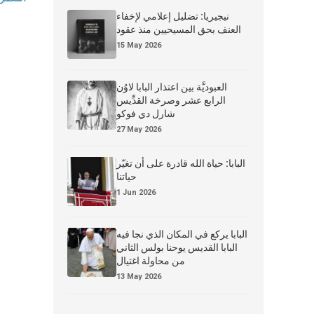
نيجيريا: تضليل إعلامي لإخفاء
العنف بحق المسيحيين منذ عقود
15 May 2026
العبوديَّة بين اعتذار البابا لاوُن
الرابع عشر وصرخة القدِّيس
شارل دي فوكو
27 May 2026
البابا: حياة الله قادرة على أن تغيّر
حياتنا
1 Jun 2026
البابا يركع في المكان الذي نجا فيه
البابا القديس يوحنا بولس الثاني
من محاولة اغتيال
13 May 2026