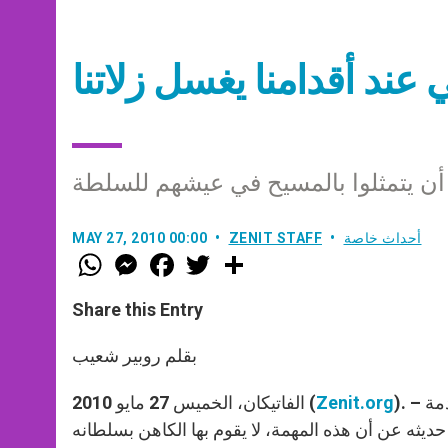
عند أقدامنا يغسل زلاتنا
 أن يتمثلوا بالمسيح في عيشهم للسلطة
أحداث خاصة
ZENIT STAFF
MAY 27, 2010 00:00
W
M
F
T
S
h
e
a
w
h
a
s
c
i
a
t
s
e
t
r
Share this Entry
s
e
b
t
e
A
n
o
e
p
g
o
r
بقلم روبير شعيب
p
e
k
r
). – تحدث البابا في تعليم الأربعاء أمس عن الوظيفة الثالثة في الخدمة
Zenit.org
الفاتيكان، الخميس 27 مايو 2010 (
حديثه عن أن هذه المهمة، لا يقوم بها الكاهن بسلطانه