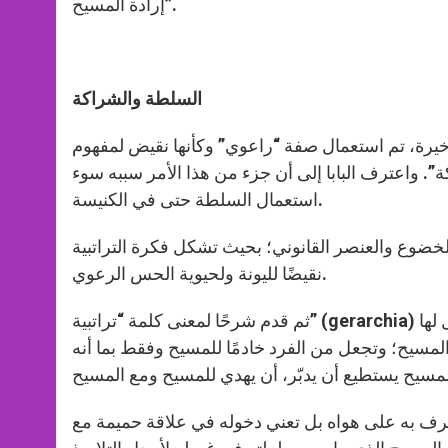
إرادة المسيح”.
السلطة والشراكة
خيرة، تم استعمال صفة “راعوي” وكأنها نقيض لمفهوم
. واعترف البابا إلى أن جزء من هذا الأمر سببه سوء
استعمال السلطة حتى في الكنيسة.
لخضوع والعنصر القانوني؛ بحيث تشكل فكرة التراتبية
نقيضًا لليونة ولحيوية الحس الرعوي.
ثم قدم شرحًا لمعنى كلمة “تراتبية” (gerarchia) التي تعني “الأصل المقدس”، أي “السلطة لا تأتي من الإنسان بالذات، بل لها
سيح؛ وتجعل من الفرد خادمًا للمسيح وفقط بما أنه
رف به على هواه بل تعني دخوله في علاقة حميمة مع