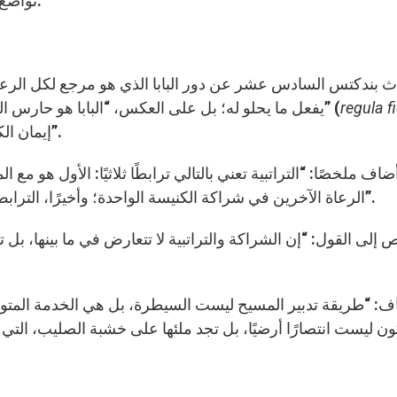
تواضع المسيح الذي مارس سلطته في غسله لأرجل التلاميذ.
 بندكتس السادس عشر عن دور البابا الذي هو مرجع لكل الرعاة 
regula f
يفعل ما يحلو له؛ بل على العكس، “البابا هو حارس الطاعة للمسيح، لكلمته التي تتلخص في “قانون الإيمان” (
إيمان الكنيسة، ويجب أن يستمر في الطاعة للمسيح ولكنيسته”.
ضاف ملخصًا: “التراتبية تعني بالتالي ترابطًا ثلاثيًا: الأول هو م
الرعاة الآخرين في شراكة الكنيسة الواحدة؛ وأخيرًا، الترابط مع المؤمنين الموكلين إلى الفرد، في ترتيب الكنيسة”.
إلى القول: “إن الشراكة والتراتبية لا تتعارض في ما بينها، بل
ف: “طريقة تدبير المسيح ليست السيطرة، بل هي الخدمة المتو
ون ليست انتصارًا أرضيًا، بل تجد ملئها على خشبة الصليب، ال