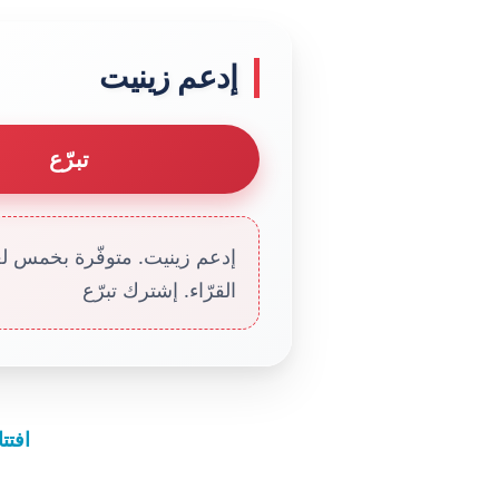
إدعم زينيت
تبرّع
إدعم زينيت. متوفّرة بخمس لغا
القرّاء. إشترك تبرّع
افتت