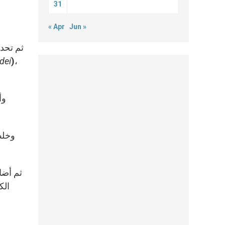
31
« Apr
Jun »
ثم تحدث
idei
)،
وأ
وخلص 
ثم أضا
الك