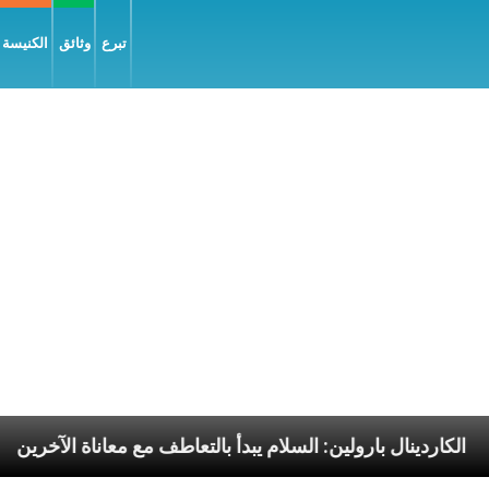
تبرع
وثائق
الكنيسة و
وليّة
الكاردينال بارولين: السلام يبدأ بالتعاطف مع معانا