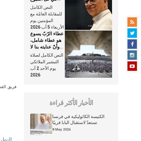
وكلّ يوم، هما
النص الكامل
النَّفَس في حياة
للمقابلة العامّة مع
الكنيسة
المؤمنين يوم
الأربعاء 5 آب 2026
عطاء الرّبّ يسوع
هو عطاء شامل،
وأنّ عنايته بنا لا
تغيب عنّا أبدًا
النص الكامل لصلاة
التبشير الملائكي
يوم الأحد 2 آب
2026
فريق القس
الأخبار الأكثر قراءة
الكنيسة الكاثوليكية في فرنسا
تستعدّ لاستقبال البابا قريبًا
8 May 2026