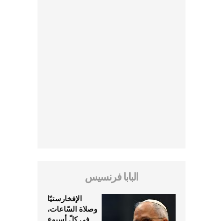
البابا فرنسيس
الإفخارستيّا
وصلاة السّاعات،
في كلّ أسبوع