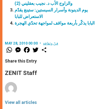
والزاوج الأب د. نجيب بعقليني (2)
يوم الدينونة وأسرار السيستين: ستينغ يقدّم
الاستعراض للبابا
البابا يذكّر بأربعة مواقف لمواجهة تحدّي الهجرة
فنّ وثقافة
MAY 28, 2010 00:00
W
M
F
T
S
h
e
a
w
h
a
s
c
i
a
t
s
e
t
r
Share this Entry
s
e
b
t
e
A
n
o
e
p
g
o
r
ZENIT Staff
p
e
k
r
View all articles