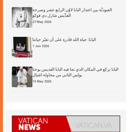
العبوديَّة بين اعتذار البابا لاوُن الرابع عشر وصرخة
القدِّيس شارل دي فوكو
27 May 2026
البابا: حياة الله قادرة على أن تغيّر حياتنا
1 Jun 2026
البابا يركع في المكان الذي نجا فيه البابا القديس يوحنا
بولس الثاني من محاولة اغتيال
13 May 2026