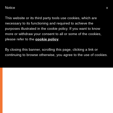
AR
Notice
x
This website or its third party tools use cookies, which are
necessary to its functioning and required to achieve the
purposes illustrated in the cookie policy. If you want to know
الانترنت ثورة ذات جذور قديمة
more or withdraw your consent to all or some of the cookies,
please refer to the
cookie policy
.
By closing this banner, scrolling this page, clicking a link or
على ضوء أنتروبولوجيا شبكة الانترنت للأب
continuing to browse otherwise, you agree to the use of cookies.
اليسوعي أنطونيو سبادارو