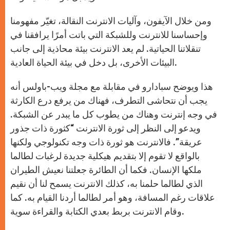
ومن خلال الآيفون، وآليات الانترنت النقالة، تغيّر مفهومنا
وإحساسنا للانترنت وللشبكة التي باتت أمرًا يرافقنا في
تنقلاتنا الحياتية. لم يعد الانترنت بيئة محاذية إلى جانب
البيئات الأخرى، بل دخل في بيئة الحياة العادية.
هذا ويوضح سبادارو في مقابلة مع مجلة ويب-باولس أنه
يجب أن نتحاشى التطرف، فهناك من يرفع درع الكارثة
في وجه إنترنت وهناك من يطوب كل ما يبدر عن الشبكة.
ويدعو إلى النظر إلى ثورة الانترنت “كثورة ذات جذور
عريقة”. فالانترنت هو ثورة ذات وجه تكنولوجي ولكنها
بالواقع لا تقوم إلا بتقديم هيكلية جديدة لرغبات لطالما
ملكها الإنسان. فكما أن الطائرة جعلتنا نعيش الطيران
الذي لطالما حلمنا به، كذلك الانترنت يسمح لنا أن نقيم
علاقات رغم المسافة، وهو أمر لطالما أردنا القيام به. كما
وقام الانترنت بربط بعدي الكتابة والقراءة سوية.