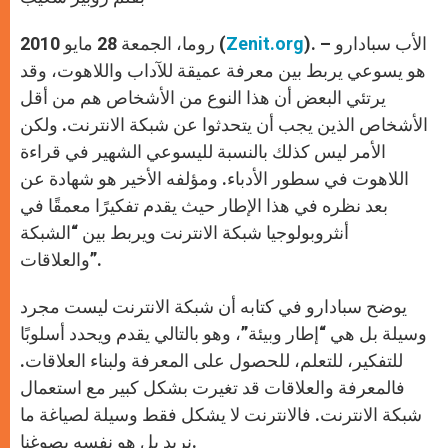
p
e
k
r
). – الأب سبادارو
Zenit.org
روما، الجمعة 28 مايو 2010 (
هو يسوعي يربط بين معرفة عميقة للآداب واللاهوت، وقد
يرتئي البعض أن هذا النوع من الأشخاص هم من أقل
الأشخاص الذين يجب أن يتحدثوا عن شبكة الانترنت. ولكن
الأمر ليس كذلك بالنسبة لليسوعي الشهير في قراءة
اللاهوت في سطور الأدباء. ومؤلفه الأخير هو شهادة عن
بعد نظره في هذا الإطار حيث يقدم تفكيرًا معمقًا في
أنثروبولوجيا شبكة الانترنت ويربط بين “الشبكة
والعلاقات”.
يوضح سبادارو في كتابه أن شبكة الانترنت ليست مجرد
وسيلة بل هي “إطار وبيئة”، وهو بالتالي يقدم ويحدد أسلوبًا
للتفكير، للتعلم، للحصول على المعرفة ولبناء العلاقات.
فالمعرفة والعلاقات قد تغيرت بشكل كبير مع استعمال
شبكة الانترنت. فالانترنت لا يشكل فقط وسيلة لصياغة ما
نريد بل هو نفسه يصوغنا.