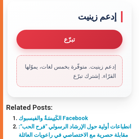
إدعم زينيت
تبرّع
إدعم زينيت. متوفّرة بخمس لغات، يموّلها
القرّاء. إشترك تبرّع
Related Posts:
الكَنِيسَةُ والفيسبوك Facebook
انطباعات أولية حول الإرشاد الرسولي "فرح الحب":
مقابلة حصرية مع الاختصاصي في راعويات العائلة