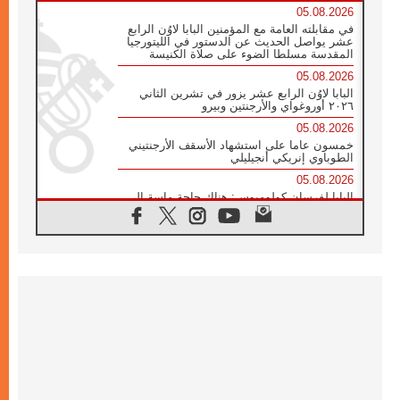
05.08.2026
في مقابلته العامة مع المؤمنين البابا لاوُن الرابع
عشر يواصل الحديث عن الدستور في الليتورجيا
المقدسة مسلطا الضوء على صلاة الكنيسة
05.08.2026
البابا لاوُن الرابع عشر يزور في تشرين الثاني
٢٠٢٦ أوروغواي والأرجنتين وبيرو
05.08.2026
خمسون عاما على استشهاد الأسقف الأرجنتيني
الطوباوي إنريكي أنجيليلي
05.08.2026
البابا لفرسان كولومبوس: هناك حاجة ماسة إلى
أنبياء تناغم يسعون إلى بناء الجسور
04.08.2026
وفاة الكاردينال جوليو دوارتي لانغا
04.08.2026
عميد دائرة الحوار بين الأديان يفتتح في سيول
أول لقاء مسيحي كونفوشي
04.08.2026
إطلاق النشيد الرسمي لليوم العالمي للشباب في
سيول
04.08.2026
رسالة البابا لاوُن الرابع عشر إلى المشاركين في