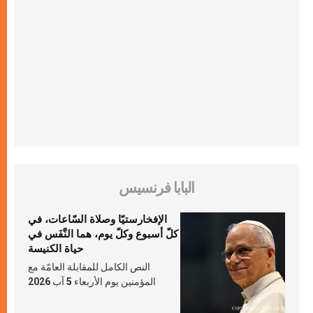
البابا فرنسيس
الإفخارستيّا وصلاة السّاعات، في
كلّ أسبوع وكلّ يوم، هما النَّفَس في
حياة الكنيسة
النص الكامل للمقابلة العامّة مع
المؤمنين يوم الأربعاء 5 آب 2026