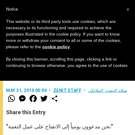
AR
Notice
x
This website or its third party tools use cookies, which are
necessary to its functioning and required to achieve the
purposes illustrated in the cookie policy. If you want to know
كلمة البابا قبيل تلاوة صلاة التبشير
more or withdraw your consent to all or some of the cookies,
please refer to the
cookie policy
.
الملائكي: عن الثالوث الأقدس
By closing this banner, scrolling this page, clicking a link or
continuing to browse otherwise, you agree to the use of cookies.
–
صلاة التبشير الملائكي
ZENIT STAFF
MAY 31, 2010 00:00
W
M
F
T
S
h
e
a
w
h
a
s
c
i
a
t
s
e
t
r
Share this Entry
s
e
b
t
e
A
n
o
e
p
g
o
r
“نحن مدعوون يومياً إلى الانفتاح على عمل النعمة”
p
e
k
r