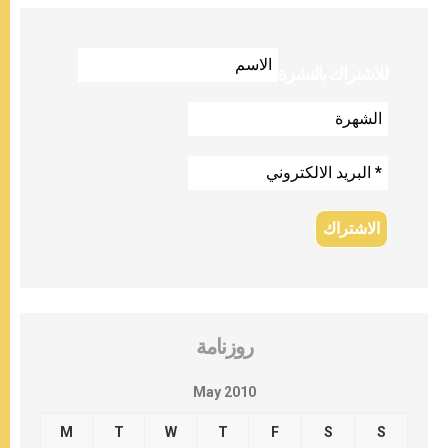
للاشتراك بالنشرة
روزنامة
May 2010
M
T
W
T
F
S
S