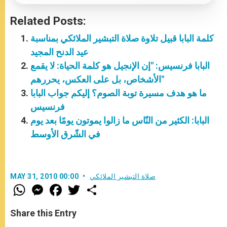
Related Posts:
كلمة البابا قبيل تلاوة صلاة التبشير الملائكي بمناسبة
عيد الدنح المجيد
البابا فرنسيس: "إن الإنجيل هو كلمة الحياة: لا يقمع
الأشخاص، بل على العكس، يحررهم"
ما هو هدف مسيرة توبة الصوم؟ إليكم جواب البابا
فرنسيس
البابا: الكثير من النّاس ما زالوا يموتون يومًا بعد يوم
في الشّرق الأوسط
صلاة التبشير الملائكي
MAY 31, 2010 00:00
W
M
F
T
S
h
e
a
w
h
a
s
c
i
a
t
s
e
t
r
Share this Entry
s
e
b
t
e
A
n
o
e