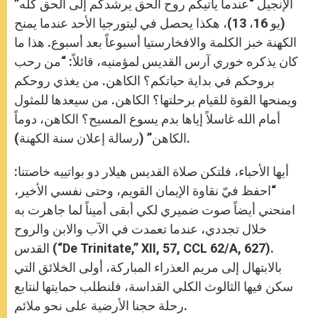
الإنجيل “عندما يأتيكم روح الحق يرشدكم إلى الحق كله”
(يو 16، 13)، هكذا يحصل في ليتورجيا الأحد عندما يمنح
الكهنة خبز الكلمة والافخارستيا أسبوعاً بعد أسبوع. هذا ما
كان يذكره خوري آرس القديس لمؤمنيه، قائلاً: “من رحب
بروحكم في بداية حياتكم؟ الكاهن. من يغذي روحكم
ويمنحها القوة للقيام برحلتها؟ الكاهن. من سيعدها للمثول
أمام الله غاسلاً إياها بدم يسوع المسيح؟ الكاهن، دوماً
الكاهن” (رسالة إعلان سنة الكهنة).
أيها الأحباء، فلتكن صلاة القديس هيلار دو بواتييه خاصتنا:
“احفظ فيّ نقاوة الإيمان القويم، وحتى نفسي الأخير،
امنحني أيضاً صوت ضميري لكي أبقى أميناً لما جاهرت به
خلال تجددي، عندما تعمدت في الآب والابن والروح
القدس (“De Trinitate,” XII, 57, CCL 62/A, 627).
بالابتهال إلى مريم العذراء المباركة، أولى الخلائق التي
سكن فيها الثالوث الكلي القداسة، فلنطلب حمايتها لنتابع
رحلة حجنا الأرضية على نحو ملائم.