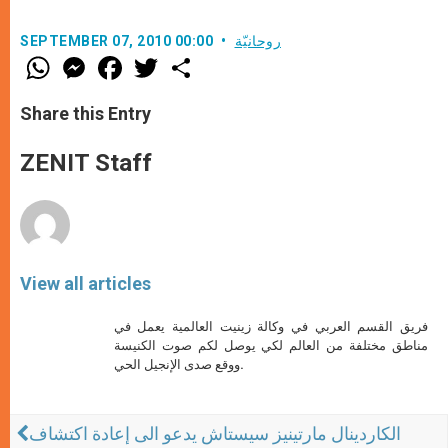
روحانيّة
SEPTEMBER 07, 2010 00:00
W
M
F
T
S
h
e
a
w
h
a
s
c
i
a
t
s
e
t
r
Share this Entry
s
e
b
t
e
A
n
o
e
p
g
o
r
ZENIT Staff
p
e
k
r
View all articles
فريق القسم العربي في وكالة زينيت العالمية يعمل في
مناطق مختلفة من العالم لكي يوصل لكم صوت الكنيسة
ووقع صدى الإنجيل الحي.
الكاردينال مارتينيز سيستاش يدعو الى إعادة اكتشاف