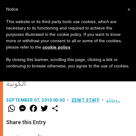
AR
Notice
x
This website or its third party tools use cookies, which are
necessary to its functioning and required to achieve the
purposes illustrated in the cookie policy. If you want to know
هل يستطيع علم الفيزياء أن يبرهن أن
more or withdraw your consent to all or some of the cookies,
please refer to the
cookie policy
.
الله غير موجود؟ (3)
By closing this banner, scrolling this page, clicking a link or
continuing to browse otherwise, you agree to the use of cookies.
الله ليس خلاصة من خلاصات المعادلة
الكونية
روحانيّة
ZENIT STAFF
SEPTEMBER 07, 2010 00:00
W
M
F
T
S
h
e
a
w
h
a
s
c
i
a
t
s
e
t
r
Share this Entry
s
e
b
t
e
A
n
o
e
p
g
o
r