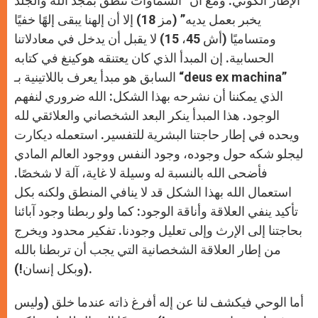
الإطار الكوني. ومع أن “السماوات تنطق بمجد الله والجلد
يخبر بعمل يديه” (مز 18) إلا أن إلهنا يبقى إلهًا خفيًا
ومتساميًا (أش 45، 15) لا يقبل أن يدخل في معادلاتنا
الحسابية. إن المبدأ الذي كان يعتنقه هوكينغ في كتابه
السابق هو مبدأ يعرف باللاتينية بـ “deus ex machina”
الذي يمكننا أن نشرحه بهذا الشكل: الله ضروري لنفهم
الوجود. هذا المبدأ ينكر البعد الشخصاني والعلائقي لله
ويحده في إطار حاجتنا البشرية للتفسير. استعمله ديكارت
ليجلو شكه حول وجوده، وجود النفس ووجود العالم المادي
فأضحى الله بالنسبة له وسيلة لا غاية، آلة لا شخصًا.
استعمال الله بهذا الشكل قد لا ينافي المنطق ولكنه بكل
تأكيد ينفي العلاقة وأناقة الوجود: كما ولو ربطنا وجود آبائنا
بحاجتنا إلى الإرث وإلى تعليل وجودنا. تفكير محدود ويخرج
من إطار العلاقة الشخصانية التي يجب أن تربطنا بالله
(وبكل إنسان!).
أما الوحي فيكشف لنا عن إله أفرغ ذاته عندما خلق (وليس