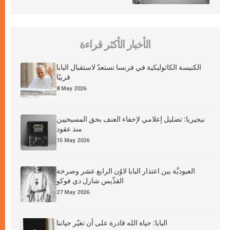
الأخبار الأكثر قراءة
الكنيسة الكاثوليكية في فرنسا تستعدّ لاستقبال البابا
قريبًا
8 May 2026
نيجيريا: تضليل إعلامي لإخفاء العنف بحق المسيحيين
منذ عقود
15 May 2026
العبوديَّة بين اعتذار البابا لاوُن الرابع عشر وصرخة
القدِّيس شارل دي فوكو
27 May 2026
البابا: حياة الله قادرة على أن تغيّر حياتنا