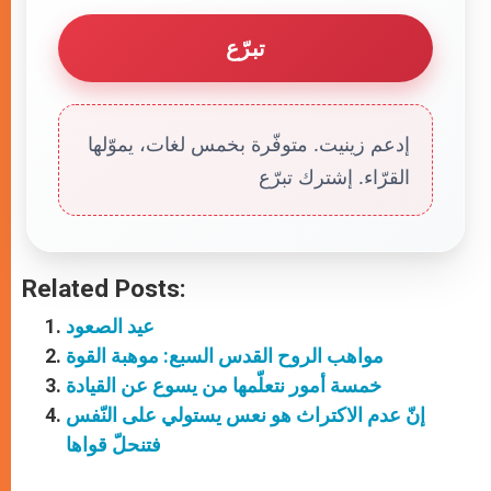
تبرّع
إدعم زينيت. متوفّرة بخمس لغات، يموّلها
القرّاء. إشترك تبرّع
Related Posts:
عيد الصعود
مواهب الروح القدس السبع: موهبة القوة
خمسة أمور نتعلّمها من يسوع عن القيادة
إنّ عدم الاكتراث هو نعس يستولي على النّفس
فتنحلّ قواها