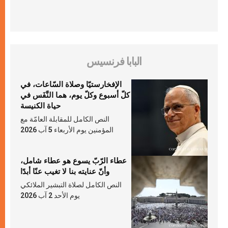
البابا فرنسيس
الإفخارستيّا وصلاة السّاعات، في
كلّ أسبوع وكلّ يوم، هما النَّفَس في
حياة الكنيسة
النص الكامل للمقابلة العامّة مع
المؤمنين يوم الأربعاء 5 آب 2026
عطاء الرّبّ يسوع هو عطاء شامل،
وأنّ عنايته بنا لا تغيب عنّا أبدًا
النص الكامل لصلاة التبشير الملائكي
يوم الأحد 2 آب 2026