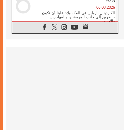
ورجاء
06.08.2026
الكاردينال بارولين في المكسيك: علينا أن نكون
حاضرين إلى جانب المهمشين والمهاجرين
والأجانب
06.08.2026
البابا لاوُن الرابع عشر للشباب في أسيزي:
"أوروبا والعالم يبحثان اليوم عن قديسين جُدد
فيكم"
06.08.2026
البابا في أسيزي يتحدث إلى الشباب المشاركين
في لقاء الشباب الفرنسيسكاني
06.08.2026
البابا لاوُن الرابع عشر يبرق معزيا بوفاة
الكاردينال جوليو دوارتي لانغا
05.08.2026
في مقابلته العامة مع المؤمنين البابا لاوُن الرابع
عشر يواصل الحديث عن الدستور في الليتورجيا
المقدسة مسلطا الضوء على صلاة الكنيسة
05.08.2026
البابا لاوُن الرابع عشر يزور في تشرين الثاني
٢٠٢٦ أوروغواي والأرجنتين وبيرو
05.08.2026
خمسون عاما على استشهاد الأسقف الأرجنتيني