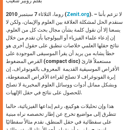
بقلم روبير شعيب
p
e
k
r
). – لا تزعم بأننا
Zenit.org
روما، الثلاثاء 7 سبتمبر 2010 (
سنقدم الحل لمشكلة العلاقة بين العلوم والإيمان، ولكن لا
يسعنا إلا أن نقول كلمة بشأن مجال بحث كل من العلوم.
إن إدعاء علماء الفيزياء أو البيولوجيا بأن تقدم من خلال
نتائج حقلها العلمي خلاصات تنطبق على حقول أخرى هو
خطأ يشابه من يريد أن يقرأ الموسيقى الموجودة على
القرص المضغوط (compact disc) مستعملاً قارئ
الأقراص الموسيقية القديمة المعروف بالفونوغراف. إن
إبرة الفونوغراف لا تصلح لقراءة الأقراص المضغوطة،
وبشكل مماثل أدوات ووسائل العلوم المخبرية لا تصلح
للحصول على نتائج في حقل الإلهيات.
هذا وإن تحليلات هوكينغ، رغم إبداعها الفيزيائية، حالما
تتطرق إلى مواضيع تخرج عن إطار تخصصه نراه مبنية
على سفطائية في حقل المنطق. نقدم مثالاً سفطائيًا
لتوضيح ما نريد أن نقوله. أحد الأمثلة السفسطائية