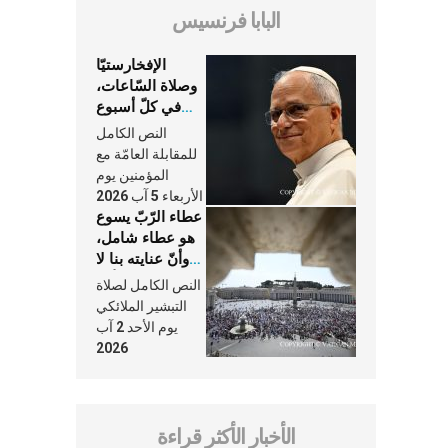
البابا فرنسيس
الإفخارستيّا
وصلاة السّاعات،
في كلّ أسبوع
وكلّ يوم، هما
النص الكامل
النَّفَس في حياة
للمقابلة العامّة مع
الكنيسة
المؤمنين يوم
الأربعاء 5 آب 2026
عطاء الرّبّ يسوع
هو عطاء شامل،
وأنّ عنايته بنا لا
تغيب عنّا أبدًا
النص الكامل لصلاة
التبشير الملائكي
يوم الأحد 2 آب
2026
الأخبار الأكثر قراءة