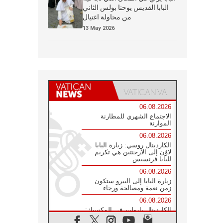
البابا القديس يوحنا بولس الثاني
من محاولة اغتيال
13 May 2026
06.08.2026
الاجتماع الشهري للمطارنة
الموارنة
06.08.2026
الكاردينال روسي: زيارة البابا
لاوُن إلى الأرجنتين هي تكريم
للبابا فرنسيس
06.08.2026
زيارة البابا إلى البيرو ستكون
زمن نعمة ومصالحة ورجاء
06.08.2026
الكاردينال بارولين في المكسيك:
علينا أن نكون حاضرين إلى جانب