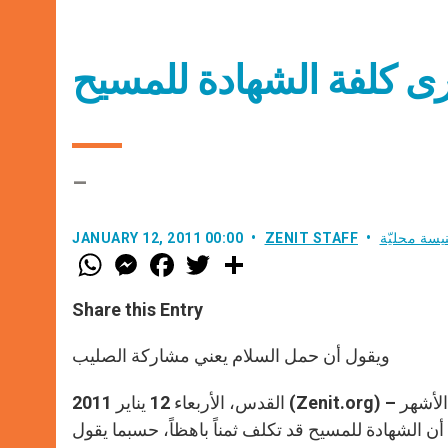
رى كلفة الشهادة للمسيح
–
يسة محليّة
ZENIT STAFF
JANUARY 12, 2011 00:00
W
M
F
T
S
h
e
a
w
h
a
s
c
i
a
t
s
e
t
r
Share this Entry
s
e
b
t
e
A
n
o
e
p
g
o
r
ويقول أن حمل السلام يعني مشاركة الصليب
p
e
k
r
القدس، الأربعاء 12 يناير 2011 (Zenit.org) – يظهر الاعتداءان المأساويان اللذان استهدفا الجماعات المسيحية خلال الأشهر
، إلى جانب حصيلة القتلى التي بلغت 80 شخصاً، أن الشهادة للمسيح قد تكلف ثمناً باهظاً، حسبما يقول