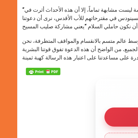
“على الرغم من أن التحديات التي يواجهها شعبنا هنا في الأراضي المقدسة ليست مشابهة تماماً، إلا أن هذه الأحداث أثرت في
 السينودس في مقترحاتهم للأب الأقدس، نرى أن دعوتنا
“وسط عالم متسم بالانقسام والمواقف المتطرفة، نحن
ميع. من الواضح أن هذه الدعوة تفوق قوتنا البشرية