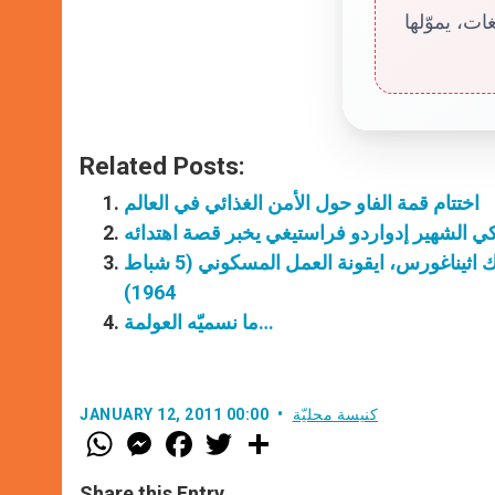
ت، يموّلها
Related Posts:
اختتام قمة الفاو حول الأمن الغذائي في العالم
ي الشهير إدواردو فراستيغي يخبر قصة اهتدائه
الذكرى الخمسون للقاء القدس بين البابا بولس السادس والبطريرك اثيناغورس، ايقونة العمل المسكوني (5 شباط
1964)
ما نسميّه العولمة…
كنيسة محليّة
JANUARY 12, 2011 00:00
W
M
F
T
S
h
e
a
w
h
a
s
c
i
a
t
s
e
t
r
Share this Entry