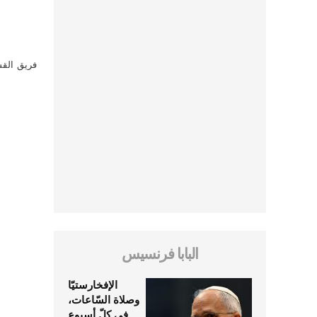
فريق القس
البابا فرنسيس
الإفخارستيّا
وصلاة السّاعات،
في كلّ أسبوع