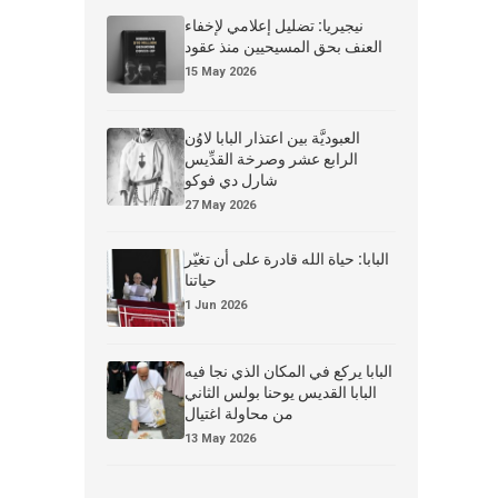
نيجيريا: تضليل إعلامي لإخفاء
العنف بحق المسيحيين منذ عقود
15 May 2026
العبوديَّة بين اعتذار البابا لاوُن
الرابع عشر وصرخة القدِّيس
شارل دي فوكو
27 May 2026
البابا: حياة الله قادرة على أن تغيّر
حياتنا
1 Jun 2026
البابا يركع في المكان الذي نجا فيه
البابا القديس يوحنا بولس الثاني
من محاولة اغتيال
13 May 2026