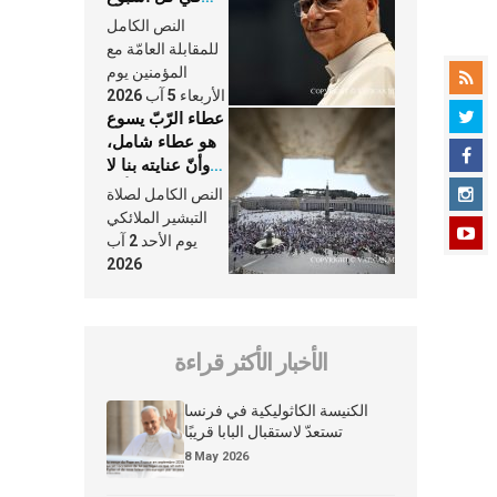
وكلّ يوم، هما
النص الكامل
النَّفَس في حياة
للمقابلة العامّة مع
الكنيسة
المؤمنين يوم
الأربعاء 5 آب 2026
عطاء الرّبّ يسوع
هو عطاء شامل،
وأنّ عنايته بنا لا
تغيب عنّا أبدًا
النص الكامل لصلاة
التبشير الملائكي
يوم الأحد 2 آب
2026
الأخبار الأكثر قراءة
الكنيسة الكاثوليكية في فرنسا
تستعدّ لاستقبال البابا قريبًا
8 May 2026