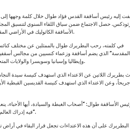
لفت إليه رئيس أساقفة القدس فؤاد طوال خلال كلمة وجهها إلى 
رثوذكس. حصل الاجتماع ضمن سياق اللقاء السنوي لتنسيق المج
الأساقفة الكاثوليك في الأراضي المقدسة، اللقاء الذي ينعقد في القدس لغاية يوم الخميس.
في كلمته، رحب البطريرك طوال بالممثلين عن مختلف كنائس 
المقدسة” الذي يضم أساقفة وزعماء كنسيين من مجالس أسقفية من ك
وإيطاليا وإسبانيا وسويسرا والولايات المتحدة، وذلك في لقاء سنوي ينعقد في الأراضي المقدسة.
75 جريحاً، وعن الاعتداء الذي استهدف كنيسة القديسين القبطية ال
يس الأساقفة طوال: “أصحاب الغبطة والسيادة، أيها الأحباء، ينعق
فيه إدراك العالم أجمع لمعنى العيش كشهود للمسيح في هذه الأراضي”.