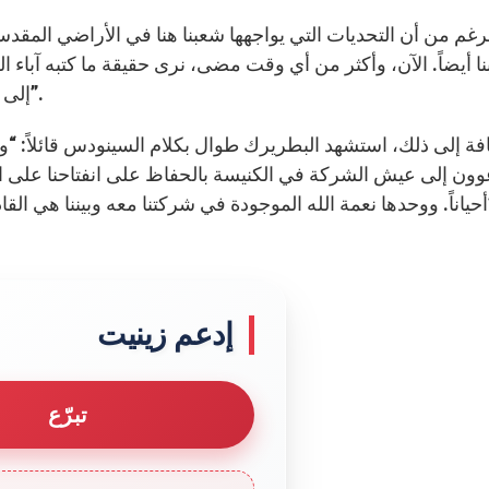
ا أيضاً. الآن، وأكثر من أي وقت مضى، نرى حقيقة ما كتبه آباء
إلى أن نكون حاملي السلام “يعني مشاركة صليب المسيح”.
فة إلى ذلك، استشهد البطريرك طوال بكلام السينودس قائلاً: 
ون إلى عيش الشركة في الكنيسة بالحفاظ على انفتاحنا على الج
هبة ثمينة”.
إدعم زينيت
تبرّع