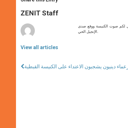
s
e
b
t
e
A
n
o
e
p
g
o
r
ZENIT Staff
p
e
k
r
صل لكم صوت الكنيسة ووقع صدى
الإنجيل الحي.
View all articles
عماء دينيون يشجبون الاعتداء على الكنيسة القبطية