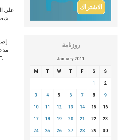
شعبن
إضا
روزنامة
مدعو
أحياناً. ووحدها نعمة الله الموجودة في شركتنا معه وبيننا هي القادرة على مساعدتنا على اعتبار هذه الرسالة ك
January 2011
M
T
W
T
F
S
S
1
2
3
4
5
6
7
8
9
10
11
12
13
14
15
16
17
18
19
20
21
22
23
24
25
26
27
28
29
30