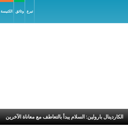
تبرع
وثائق
الكنيسة و
ليّة
الكاردينال بارولين: السلام يبدأ بالتعاطف مع معانا