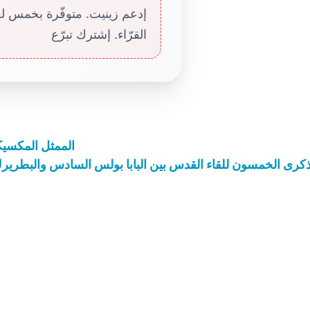
إدعم زينيت. متوفّرة بخمس لغا
القرّاء. إشترك تبرّع
الممثل المكسيك