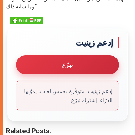
وما شابه ذلك”.
إدعم زينيت
تبرّع
إدعم زينيت. متوفّرة بخمس لغات، يموّلها
القرّاء. إشترك تبرّع
Related Posts: