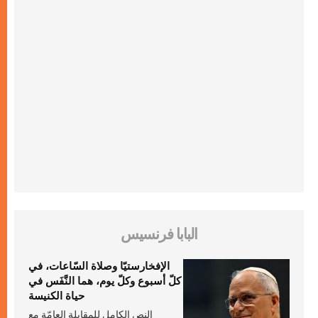
البابا فرنسيس
الإفخارستيّا وصلاة السّاعات، في
كلّ أسبوع وكلّ يوم، هما النَّفَس في
حياة الكنيسة
النص الكامل للمقابلة العامّة مع