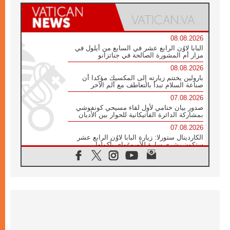
08.08.2026
البابا لاوُن الرابع عشر في السابع من أيلول في
مزار أم المشورة الصالحة في جناتزانو
08.08.2026
بارولين يختتم زيارته إلى المكسيك مؤكدا أن
صناعة السلام تبدأ بالتعاطف مع ألم الآخر
07.08.2026
صدور بيان ختامي لأول لقاء مسيحي كونفوشي
بمشاركة الدائرة الفاتيكانية للحوار بين الأديان
07.08.2026
الكاردينال ستورلا: زيارة البابا لاوُن الرابع عشر
ستكون بشرى سارة للأوروغواي بأكملها
07.08.2026
الفاتيكان يعلن برنامج الزيارة الرسولية للبابا لاوُن
الرابع عشر إلى فرنسا
07.08.2026
في الذكرى الـ ٨١ لحادثة هيروشيما الكنيسة في
اليابان تنظم ١٠ أيام للصلاة على نية السلام
07.08.2026
الكنيسة في الأوروغواي: زيارة البابا ستعزز