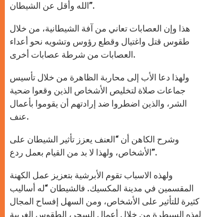
الله وأقل عن الشيطان”.
هذا وإن العصابات تعاني من آفة الشيطانية، من خلال
طقوس قتل واغتيال وقطع رؤوس وتشويه نحو أعداء
العصابات من شرطة عصابات أخرى.
ولهذا دعا الأب إلى محاربة الظاهرة من خلال تأسيس
جماعات صلاة لتخليص الأشخاص الذين وقعوا ضحية
الشر، والذين اضطروا ضد إرادتهم أن يقوموا بأعمال
عنف.
وشرح الكاهن أن “العنف يعزز تأثير الشيطان على
الأشخاص، ولهذا لا بد من القيام بعمل ردع”.
ولهذه الاسباب تقوم الأبرشية بتعزيز عمل الكهنة
المقسمين في مدينة المكسيك. فالشيطان “له أساليب
كثيرة للتأثير على الأشخاص، ومن السهل إفساح المجال
لهذه السيطرة من خلال أعمال السحر، الطقوس الغريبة