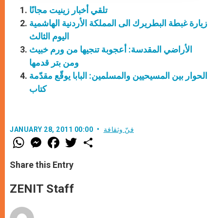
تلقي أخبار زينيت مجانًا
زيارة غبطة البطريرك الى المملكة الأردنية الهاشمية
اليوم الثالث
الأراضي المقدسة: أعجوبة تنجيها من ورم خبيث
ومن بتر قدمها
الحوار بين المسيحيين والمسلمين: البابا يوقّع مقدّمة
كتاب
فنّ وثقافة
JANUARY 28, 2011 00:00
W
M
F
T
S
h
e
a
w
h
a
s
c
i
a
t
s
e
t
r
Share this Entry
s
e
b
t
e
A
n
o
e
p
g
o
r
ZENIT Staff
p
e
k
r