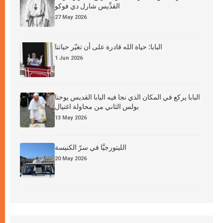
القدِّيس شارل دي فوكو
27 May 2026
البابا: حياة الله قادرة على أن تغيّر حياتنا
1 Jun 2026
البابا يركع في المكان الذي نجا فيه البابا القديس يوحنا
بولس الثاني من محاولة اغتيال
13 May 2026
الليتورجيَّا في سرّ الكنيسة
20 May 2026