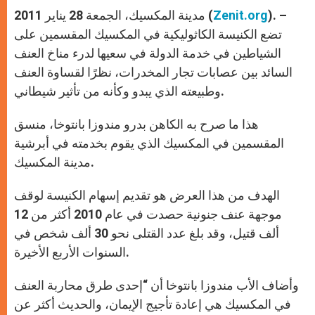
A
n
o
e
p
g
o
r
). –
Zenit.org
مدينة المكسيك، الجمعة 28 يناير 2011 (
p
e
k
r
تضع الكنيسة الكاثوليكية في المكسيك المقسمين على
الشياطين في خدمة الدولة في سعيها لدرء مناخ العنف
السائد بين عصابات تجار المخدرات، نظرًا لقساوة العنف
وطبيعته الذي يبدو وكأنه من تأثير شيطاني.
هذا ما صرح به الكاهن بدرو مندوزا بانتوخا، منسق
المقسمين في المكسيك الذي يقوم بخدمته في أبرشية
مدينة المكسيك.
الهدف من هذا العرض هو تقديم إسهام الكنيسة لوقف
موجهة عنف جنونية حصدت في عام 2010 أكثر من 12
ألف قتيل، وقد بلغ عدد القتلى نحو 30 ألف شخص في
السنوات الأربع الأخيرة.
وأضاف الأب مندوزا بانتوخا أن “إحدى طرق محاربة العنف
في المكسيك هي إعادة تأجيج الإيمان، والحديث أكثر عن