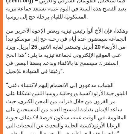
(Zenit.org) – فيما سيحتفل التقويمان الشرقي والغربي
p
e
k
r
بعيد الفصح هذه السنة في اليوم عينه، تستعد جماعة تيزيه
المسكونية للقيام برحلة حج إلى روسيا.
وهكذا، فإن الأخ ألوا رئيس تيزيه وبعض الإخوة الآخرين من
الجماعة سيمضون عدة أيام في رحلة حج إلى موسكو تبدأ
من الأربعاء 20 أبريل وتستمر لغاية الاثنين 25 أبريل. ويرد
على الموقع الإلكتروني لجماعة تيزيه ما يلي: “هذا الحج
المشترك سيسمح لنا بالاغتناء وبدعم بعضنا البعض في
رغبتنا في الشهادة للإنجيل”.
“الشباب مدعوون إلى الانضمام إليهم لاكتشاف غنى
الليتورجية الأرثوذكسية وروحانية روسيا اللتين تشكلتا على
مر القرون من خلال فترات من المحن الكبرى، حيث
ساعد الإيمان بقيامة المسيح العديد من المسيحيين على
المقاومة. في الوقت عينه، ستكون فرصة لاكتشاف حيوية
الرعايا الأرثوذكسية الحالية والتحدث عن التحديات التي
تواجهها هذه الجماعات في المجتمع الروسي المعاصر”.