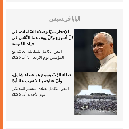
البابا فرنسيس
الإفخارستيّا وصلاة السّاعات، في
كلّ أسبوع وكلّ يوم، هما النَّفَس في
حياة الكنيسة
النص الكامل للمقابلة العامّة مع
المؤمنين يوم الأربعاء 5 آب 2026
عطاء الرّبّ يسوع هو عطاء شامل،
وأنّ عنايته بنا لا تغيب عنّا أبدًا
النص الكامل لصلاة التبشير الملائكي
يوم الأحد 2 آب 2026