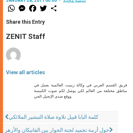
كنيسة محليّة
JANUARY 28, 2011 00:00
W
M
F
T
S
h
e
a
w
h
a
s
c
i
a
t
s
e
t
r
Share this Entry
s
e
b
t
e
A
n
o
e
p
g
o
r
ZENIT Staff
p
e
k
r
View all articles
فريق القسم العربي في وكالة زينيت العالمية يعمل في
مناطق مختلفة من العالم لكي يوصل لكم صوت الكنيسة
ووقع صدى الإنجيل الحي.
كلمة البابا قبيل تلاوة صلاة التبشير الملائكي
حول أزمة تجميد لجنة الحوار بين الفاتيكان والأزهر