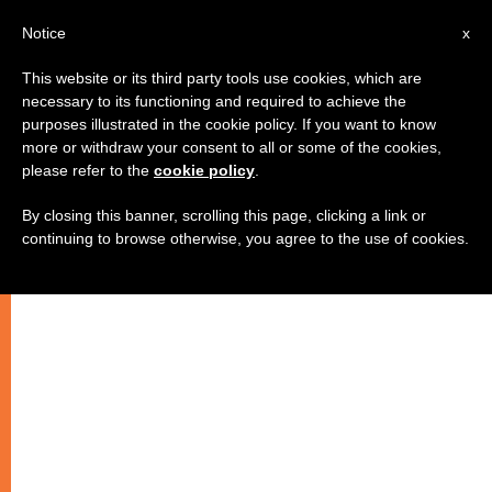
AR
Notice
x
This website or its third party tools use cookies, which are
necessary to its functioning and required to achieve the
purposes illustrated in the cookie policy. If you want to know
تيزيه في رحلة حج إلى موسكو
more or withdraw your consent to all or some of the cookies,
please refer to the
cookie policy
.
بمناسبة عيد الفصح
By closing this banner, scrolling this page, clicking a link or
continuing to browse otherwise, you agree to the use of cookies.
لاكتشاف الأرثوذكسية