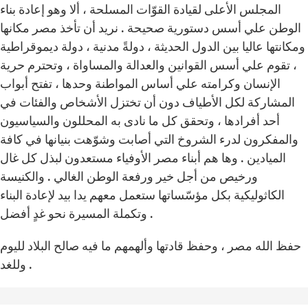
المجلس الأعلى لقيادة القوّات المسلحة ، ألا وهو إعادة بناء
الوطن علي أسس دستورية صحيحة . نريد أن تأخذ مصر مكانها
ومكانتها عاليا بين الدول الحديثة ، دولةً مدنية ، دولة ديموقراطية
، تقوم علي أسس القوانين والعدالة والمساواة ، وتحترم حرية
الإنسان وكرامته علي أساس المواطنة وحدها ، تفتح أبواب
المشاركة لكل الأطياف دون أن تختزل الأشخاص والفئات في
أحد أفرادها ، وتحقق كل ما نادى به المحللون والسياسيون
والمفكرون لدرء الشروخ التي أصابت وشوّهت بنيانها في كافة
الميادين . وها هم أبناء مصر الأوفياء مستعدون لبذل كل غال
ورخيص من أجل خير ورفعة الوطن الغالي . والكنيسة
الكاثوليكية بكل مؤسّساتها ستعمل معهم يدا بيد لإعادة البناء
وتكملة المسيرة نحو غدٍ أفضل .
حفظ الله مصر ، وحفظ قادتها وألهمهم ما فيه صالح البلاد لليوم
وللغد .