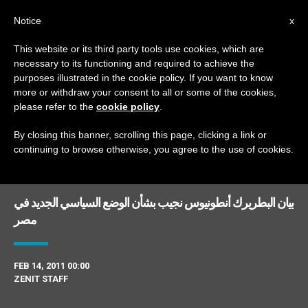
AR
Notice
x
This website or its third party tools use cookies, which are
necessary to its functioning and required to achieve the
DAY
purposes illustrated in the cookie policy. If you want to know
February 14th, 2011
more or withdraw your consent to all or some of the cookies,
please refer to the
cookie policy
.
By closing this banner, scrolling this page, clicking a link or
continuing to browse otherwise, you agree to the use of cookies.
DERNIÈRES NOUVELLES
بيان البطريرك أنطونيوس نجيب بشأن الوضع السياسي الجديد في
مصر
FEB 14, 2011 00:00
ZENIT STAFF