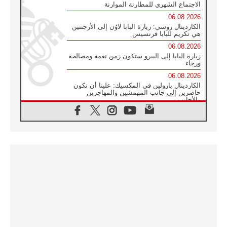
الاجتماع الشهري للمطارنة الموارنة
06.08.2026
الكاردينال روسي: زيارة البابا لاوُن إلى الأرجنتين
هي تكريم للبابا فرنسيس
06.08.2026
زيارة البابا إلى البيرو ستكون زمن نعمة ومصالحة
ورجاء
06.08.2026
الكاردينال بارولين في المكسيك: علينا أن نكون
حاضرين إلى جانب المهمشين والمهاجرين
والأجانب
06.08.2026
البابا لاوُن الرابع عشر للشباب في أسيزي:
"أوروبا والعالم يبحثان اليوم عن قديسين جُدد
فيكم"
06.08.2026
البابا في أسيزي يتحدث إلى الشباب المشاركين
في لقاء الشباب الفرنسيسكاني
06.08.2026
البابا لاوُن الرابع عشر يبرق معزيا بوفاة
الكاردينال جوليو دوارتي لانغا
05.08.2026
في مقابلته العامة مع المؤمنين البابا لاوُن الرابع
عشر يواصل الحديث عن الدستور في الليتورجيا