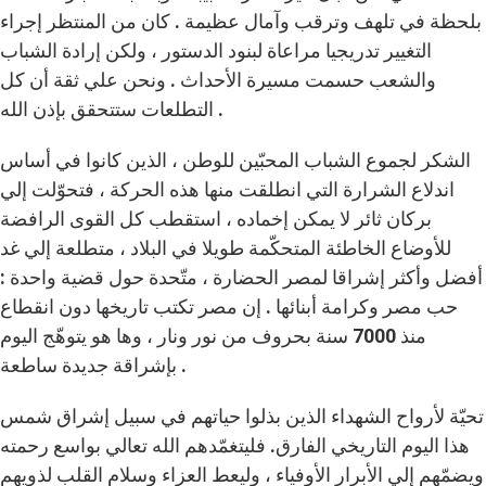
بلحظة في تلهف وترقب وآمال عظيمة . كان من المنتظر إجراء
التغيير تدريجيا مراعاة لبنود الدستور ، ولكن إرادة الشباب
والشعب حسمت مسيرة الأحداث . ونحن علي ثقة أن كل
التطلعات ستتحقق بإذن الله .
الشكر لجموع الشباب المحبّين للوطن ، الذين كانوا في أساس
اندلاع الشرارة التي انطلقت منها هذه الحركة ، فتحوّلت إلي
بركان ثائر لا يمكن إخماده ، استقطب كل القوى الرافضة
للأوضاع الخاطئة المتحكّمة طويلا في البلاد ، متطلعة إلي غد
أفضل وأكثر إشراقا لمصر الحضارة ، متّحدة حول قضية واحدة :
حب مصر وكرامة أبنائها . إن مصر تكتب تاريخها دون انقطاع
منذ 7000 سنة بحروف من نور ونار ، وها هو يتوهّج اليوم
بإشراقة جديدة ساطعة .
تحيّة لأرواح الشهداء الذين بذلوا حياتهم في سبيل إشراق شمس
هذا اليوم التاريخي الفارق. فليتغمّدهم الله تعالي بواسع رحمته
ويضمّهم إلي الأبرار الأوفياء ، وليعط العزاء وسلام القلب لذويهم