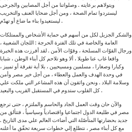
ويتولاهم برعايته . وصلواتنا من أجل المصابين والجرحى
ليستردوا تمام الصحة ، ومن أجل ضحايا العنف والتخريب
ليستعيدوا بناء ما ضاع أو تهدّم .
والشكر الجزيل لكل من أسهم في حماية الأشخاص والممتلكات
العامة والخاصة في تلك الفترة الحرجة : اللجان الشعبية ،
ورجال القوّات المسلحة ، وقوّات الأمن . لقد أفرزت هذه الخبرة
واقعا غاب عنا طويلا ، ألا وهو تلاحم كل أبناء الوطن ، شبابا
وكبارا وصغارا ، مسلمين ومسيحيين ، بلا أية تفرقة أو تمييز ،
في وحدة الهدف والعمل والعطاء ، من أجل خير مصر وأمن
وسلامة البلاد . ونحن واثقون أن هذه المشاعر التي ملكت علي
كل القلوب ستدوم في المستقبل القريب والبعيد .
والآن حان وقت العمل الجاد والحاسم والملتزم ، حتى ترجع
مصر في طليعة الدول اجتماعيا واقتصادياً وسياسياً ، فتتألق من
جديد بحضارتها المتأصّلة التي أضاءت العالم علي مدى التاريخ .
مع كل أبناء مصر ، نتطلع إلي خطوات سريعة تحقّق ما أعلنه