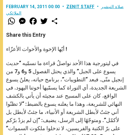
صلاة التبشير
ZENIT STAFF
FEBRUARY 14, 2011 00:00
الملائكي
W
M
F
T
S
h
e
a
w
h
a
s
c
i
a
t
s
e
t
r
Share this Entry
s
e
b
t
e
A
n
o
e
p
g
o
r
أيّها الإخوة والأخوات الأعزّاء !
p
e
k
r
في ليتورجية هذا الأحد نواصلُ قراءة ما نسمّيه “حديث
يسوع على الجبل” والذي يحتل الفصول 5 و6 و7 من
إنجيل متّى. فبعد “التطويبات”، برنامج حياته، يعلنُ يسوع
الشريعة الجديدة، أي التوراة كما يسمّيها أخوتنا اليهود. في
الواقع، كان على المسيح عند مجيئه أن يأتي بالكشف
النهائي للشريعة، وهذا ما يعلنه يسوع بالضبط: “لا تظنّوا
أني جئتُ لأبطل الشريعة أو الأنبياء، ما جئتُ لأبطل بل
لأكمّل”. ومتوجّهًا إلى الرسل، يضيف: “إن لم يزدْ برّكم
على برّ الكتبة والفريسين، لا تدخلوا ملكوت السموات”