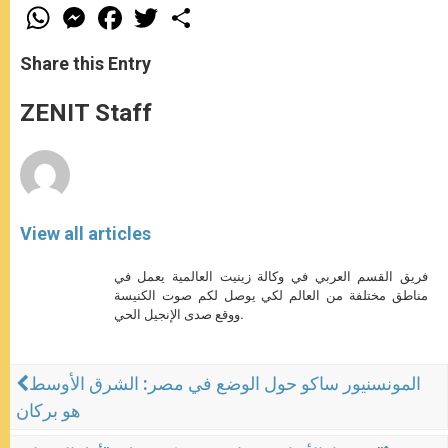
W
M
F
T
S
h
e
a
w
h
a
s
c
i
a
t
s
e
t
r
Share this Entry
s
e
b
t
e
A
n
o
e
p
g
o
r
ZENIT Staff
p
e
k
r
View all articles
فريق القسم العربي في وكالة زينيت العالمية يعمل في
مناطق مختلفة من العالم لكي يوصل لكم صوت الكنيسة
ووقع صدى الإنجيل الحي.
المونسنيور ساكو حول الوضع في مصر: الشرق الأوسط
هو بركان