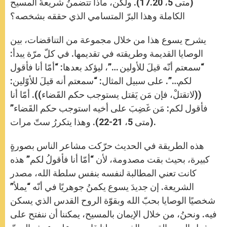
(متى 5، 17.20). ولكن، ماذا تتضمنُ شريعةُ المسيح
الكاملة وهذا البرّ المتسامي الذي حققه بشخصه؟
يشرح يسوع هذا من خلال مجموعة من التناقضات، بين
الوصايا القديمة وطريقته في تقديمها. في كلّ مرّة يبدأ:
“سمعتم أنّه قيلَ للأولين …”، ليؤكد بعدها: “أمّا أنا فأقول
لكم…”. على سبيل المثال: “سمعتم أنه قيلَ للأوّلين:
((لاتقتلْ، فإن مَن يَقتل يستوجب حكم القَضاء)). أمّا أنا
فأقول لكم: مَن غَضِبَ على أخيه استوجب حكم القَضاء”
(متى 5، 21-22). وهذا يتكررُ ستّ مرات.
هذه الطريقة في الحديث حرّكت مشاعر الناس بصورةٍ
كبيرة، بحيث بقت مصدومة، لأن “أمّا أنا فأقولُ لكم” هذه
كانت تعني المطالبة لنفسه بنفس سلطة الله، مصدر
الشريعة. إن جديدَ يسوع يكمنُ جوهريًا في أنّه “يملأ”
شخصيًا الوصايا بحبّ الله وبقوّة الروح القدس الذي يسكن
فيه. ونحنُ، من خلال الإيمان بالمسيح، يمكننا أن ننفتح على