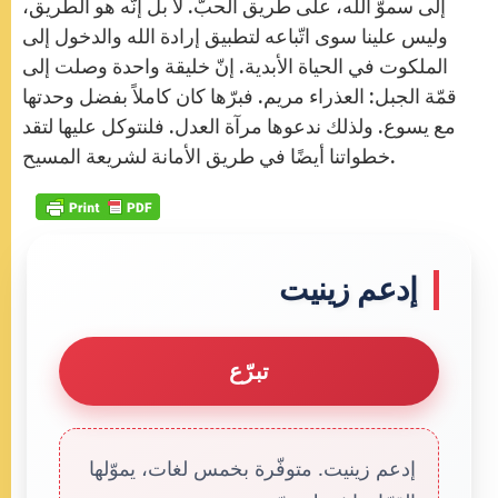
إلى سموّ الله، على طريق الحبّ. لا بل إنّه هو الطريق،
وليس علينا سوى اتّباعه لتطبيق إرادة الله والدخول إلى
الملكوت في الحياة الأبدية. إنّ خليقة واحدة وصلت إلى
قمّة الجبل: العذراء مريم. فبرّها كان كاملاً بفضل وحدتها
مع يسوع. ولذلك ندعوها مرآة العدل. فلنتوكل عليها لتقد
خطواتنا أيضًا في طريق الأمانة لشريعة المسيح.
إدعم زينيت
تبرّع
إدعم زينيت. متوفّرة بخمس لغات، يموّلها