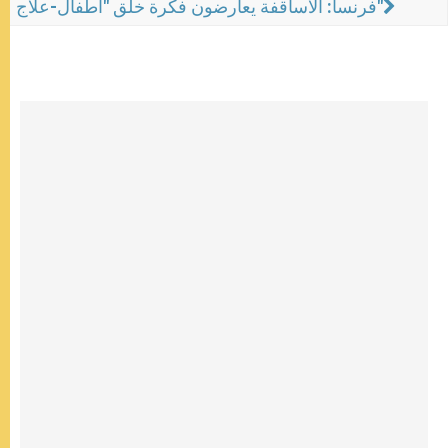
فرنسا: الأساقفة يعارضون فكرة خلق "أطفال-علاج"