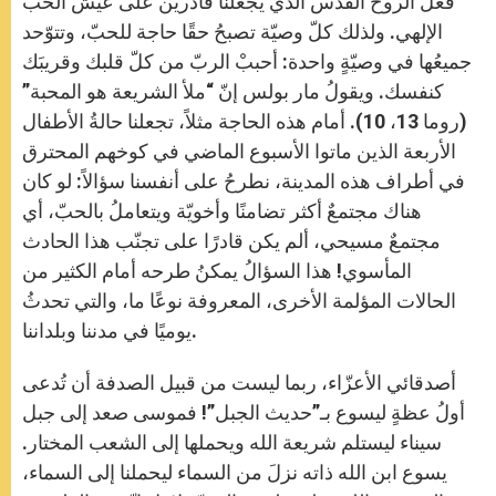
فعل الروح القدس الذي يجعلنا قادرين على عيش الحبّ
الإلهي. ولذلك كلّ وصيّة تصبحُ حقًا حاجة للحبّ، وتتوّحد
جميعُها في وصيّةٍ واحدة: أحببْ الربّ من كلّ قلبك وقريبَك
كنفسك. ويقولُ مار بولس إنّ “ملأ الشريعة هو المحبة”
(روما 13، 10). أمام هذه الحاجة مثلاً، تجعلنا حالةُ الأطفال
الأربعة الذين ماتوا الأسبوع الماضي في كوخهم المحترق
في أطراف هذه المدينة، نطرحُ على أنفسنا سؤالاً: لو كان
هناك مجتمعٌ أكثر تضامنًا وأخويّة ويتعاملُ بالحبّ، أي
مجتمعٌ مسيحي، ألم يكن قادرًا على تجنّب هذا الحادث
المأسوي! هذا السؤالُ يمكنُ طرحه أمام الكثير من
الحالات المؤلمة الأخرى، المعروفة نوعًا ما، والتي تحدثُ
يوميًا في مدننا وبلداننا.
أصدقائي الأعزّاء، ربما ليست من قبيل الصدفة أن تُدعى
أولُ عظةٍ ليسوع بـ”حديث الجبل”! فموسى صعد إلى جبل
سيناء ليستلم شريعة الله ويحملها إلى الشعب المختار.
يسوع ابن الله ذاته نزلَ من السماء ليحملنا إلى السماء،