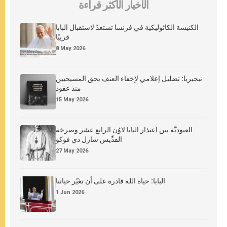
الأخبار الأكثر قراءة
الكنيسة الكاثوليكية في فرنسا تستعدّ لاستقبال البابا
قريبًا
8 May 2026
نيجيريا: تضليل إعلامي لإخفاء العنف بحق المسيحيين
منذ عقود
15 May 2026
العبوديَّة بين اعتذار البابا لاوُن الرابع عشر وصرخة
القدِّيس شارل دي فوكو
27 May 2026
البابا: حياة الله قادرة على أن تغيّر حياتنا
1 Jun 2026