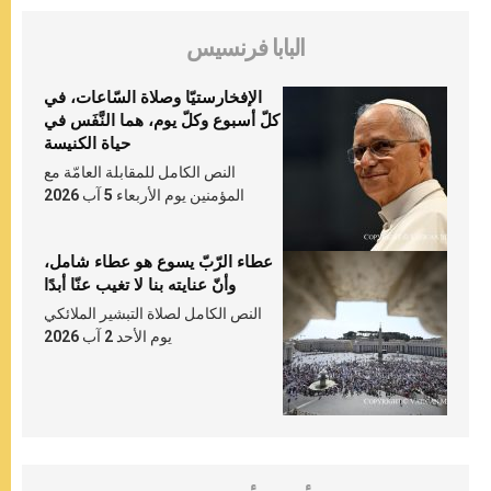
البابا فرنسيس
الإفخارستيّا وصلاة السّاعات، في
كلّ أسبوع وكلّ يوم، هما النَّفَس في
حياة الكنيسة
النص الكامل للمقابلة العامّة مع
المؤمنين يوم الأربعاء 5 آب 2026
عطاء الرّبّ يسوع هو عطاء شامل،
وأنّ عنايته بنا لا تغيب عنّا أبدًا
النص الكامل لصلاة التبشير الملائكي
يوم الأحد 2 آب 2026