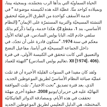
الحياة السماويّة التي بدأها الرب بتجسّده، وبمجيئه بيننا،
وبميلاده كواحد منّا. عطيّة الله هذه لكنيسته موضوعة ” في
خدمة الأسقف كواحدة من الطرق الأبرشيّة لتحقيق
التنشئة المسيحيّة والتربية المستمرّة على الإيمان” (النظام
الأساسي، بند 1، مقطع 2). هكذا خدمة، وكما ذكّركم بذلك
سلفي خادم الله، البابا بولس السادس، في لقائه الأول
معكم في سنة 1974، “ستكون قادرة على أن تجدّد، في
داخل الجماعة المسيحيّة في أيامنا، مفاعيل النضج
والتعميق التي كانت تتحقق في الكنيسة الأولى، في فترة
التهيئة للعماد” (تعاليم بولس السادس، XII [1974]، 406).
ولقد كان مفيدا في السنوات القليلة الأخيرة أن قد تمّت
عمليّة صياغة النظام الأساسيّ لطريق الموعوظين الجديد،
الذي، بعد فترة تصديق “تحت الاختبار”، تمّت الموافقة
النهائيّة عليه في حزيران/يونيو 2008. خطوة أخرى مهمّة
تحققت في هذه الأيام، وبمصادقة الدوائر الفاتيكانيّة
المختصّة، هي الدليل التعليمي لطريق الموعوظين الجديد.