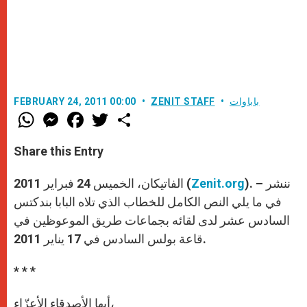
باباوات
ZENIT STAFF
FEBRUARY 24, 2011 00:00
W
M
F
T
S
h
e
a
w
h
a
s
c
i
a
t
s
e
t
r
Share this Entry
s
e
b
t
e
A
n
o
e
p
g
o
r
). – ننشر
Zenit.org
الفاتيكان، الخميس 24 فبراير 2011 (
p
e
k
r
في ما يلي النص الكامل للخطاب الذي تلاه البابا بندكتس
السادس عشر لدى لقائه بجماعات طريق الموعوظين في
قاعة بولس السادس في 17 يناير 2011.
* * *
أيها الأصدقاء الأعزّاء،