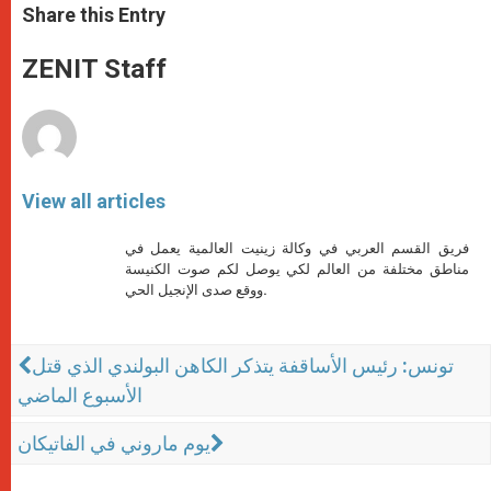
t
s
e
t
r
Share this Entry
s
e
b
t
e
A
n
o
e
p
g
o
r
ZENIT Staff
p
e
k
r
View all articles
فريق القسم العربي في وكالة زينيت العالمية يعمل في
مناطق مختلفة من العالم لكي يوصل لكم صوت الكنيسة
ووقع صدى الإنجيل الحي.
تونس: رئيس الأساقفة يتذكر الكاهن البولندي الذي قتل
الأسبوع الماضي
يوم ماروني في الفاتيكان