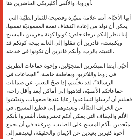
أوروبا، والألفي أكليريكي الحاضرين هنا.
أيها الأحبّاء، أنتم علامة مميّزة وفصيحة للثمار الطيّبة التي
يمكن أن تولد من إعادة اكتشاف نعمة المعموديّة نفسها.
إننا ننظر إليكم برجاء خاص: كونوا كهنة مغرمين بالمسيح
وبكنيسته، قادرين أن تنقلوا إلى العالم بهجة كونكم قد
التقيتم بالرب، وأنكم قادرين أن تكونوا في خدمته.
أحيّي أيضا المبشّرين المتجوّلين، وإخوة جماعات الطريق
في روما واللاتزيو، وبعاطفة خاصة، “الجماعات في
الرسالة”. لقد تخلّيتم، إذا صحّ التعبير، عن ضمانات
جماعاتكم الأصليّة، لتذهبوا إلى أماكن أبعد وأقل راحة،
فقبلتم أن تُرسلوا لتساعدوا رعايا عندها صعوبات، وتفتّشوا
عن الخراف الضّالّة، وتعيدوهم إلى قطيع المسيح. في
الألم والجفاف التي يمكن أنكم تختبروهما، أشعروا بأنكم
متّحدين بآلام المسيح على الصليب، وبرغبته في أن يجمع
أخوة كثيرين بعيدين عن الإيمان والحقيقة، ليعيدهم إلى