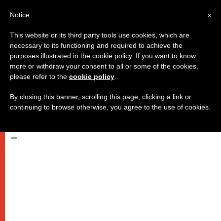
AR
Notice
x
This website or its third party tools use cookies, which are
necessary to its functioning and required to achieve the
purposes illustrated in the cookie policy. If you want to know
خطاب البابا إلى جماعات طريق
more or withdraw your consent to all or some of the cookies,
please refer to the
cookie policy
.
الموعوظين المجتمعة في قاعة بولس
السادس
By closing this banner, scrolling this page, clicking a link or
continuing to browse otherwise, you agree to the use of cookies.
–