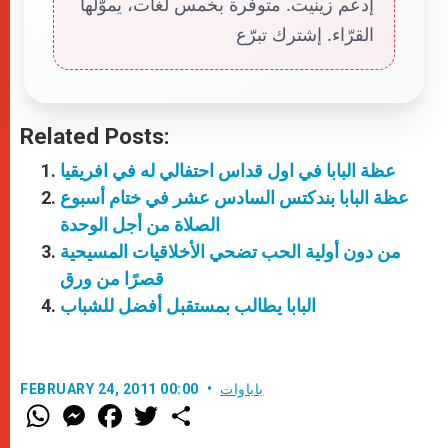
إدعم زينيت. متوفّرة بخمس لغات، يموّلها
القرّاء. إشترك تبرّع
Related Posts:
عظة البابا في اول قداس احتفالي له في افريقيا
عظة البابا بندكتس السادس عشر في ختام أسبوع
الصلاة من أجل الوحدة
من دون أولية الحب تضحي الأخلاقيات المسيحية
قصرًا من ورق
البابا يطالب بمستقبل أفضل للشباب
باباوات
FEBRUARY 24, 2011 00:00
W
M
F
T
S
h
e
a
w
h
a
s
c
i
a