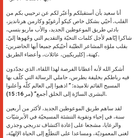
أنا سعيد بأن أستقبلكم وأعبّر لكم عن ترحيبي بكم من
القلب. أحيّي بشكل خاص كيكو أرغويّو وكارمن هرنانديز،
بادئي طريق الموعوظين الجديد، والأب ماريو بتسي،
شاكرا إيّاهم لأجل كلمات التحيّة والتقديم التي وجّهوها إليّ.
بقلب ملؤه المشاعر الطيّبة أحيّيكم جميعا أيها الحاضرين:
كهنة، إكليريكيين، عائلات، وأعضاء الطريق.
أشكر الله لأنه أعطانا الفرصة لهذا اللقاء، الذي تجدّدون
فيه رباطكم بخليفة بطرس، حاملي الرسالة التي كلّف بها
المسيح القائم تلاميذه: ” اذهبوا إلى العالم كلّه وأعلنوا
البشرى السارّة إلى الخلق أجمع” (مر 16: 15).
لقد ساهم طريق الموعوظين الجديد، لأكثر من أربعين
سنة، في إحياء وتقوية التنشئة المسيحيّة في الأبرشيّات
والرعايا، مشجعا على إعادة اكتشاف تدريجي وجذري
لغنى المعموديّة، ومساعدا على التطلّع إلى الحياة الإلهيّة،