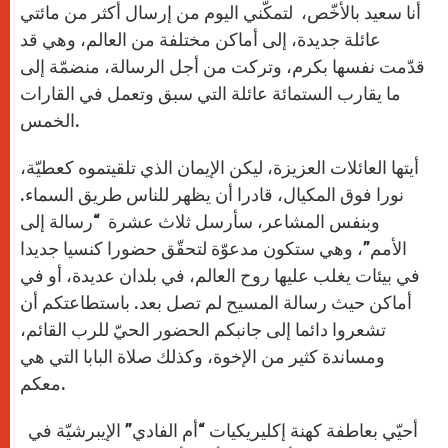
أنا سعيد بالأخّص، لتمكّني اليوم من إرسال أكثر من مائتي
عائلة جديدة، إلى أماكن مختلفة من العالم، وهي قد
قدّمت نفسها بكرم، وتركت من أجل الرسالة، منضمّة إلى
ما يقارب الستمائة عائلة التي سبق وتعمل في القارات
الخمس.
أيتها العائلات العزيزة، ليكن الإيمان الذي تلقيتموه كعطيّة،
نورا فوق المكيال، قادرا أن يظهر للناس طريق السماء.
وبنفس المشاعر، سأرسل ثلاث عشرة “رسالة إلى
الأمم”، وهي ستكون مدعوّة لتحقّق حضورا كنسيا جديدا
في بيئات يغلب عليها روح العالم، في بلدان عديدة، أو في
أماكن حيث رسالة المسيح لم تصل بعد. باستطاعتكم أن
تشعروا دائما إلى جانبكم الحضور الحيّ للرب القائم،
ومساندة كثير من الإخوة، وكذلك صلاة البابا التي هي
معكم.
أحيّي بعاطفة كهنة إكليريكيات “أم الفادي” الإيبرشيّة في