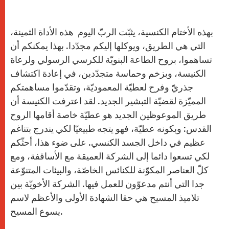
بهذه الأختام الكنسية، يثبّت الربّ اليوم هذه الأداة الثمينة،
التي هي الطريق، ويوكلها إليكم مجدّدا. بهذا يمكنكم أن
تساهموا، بروح الطاعة البنويّة للكرسي الرسولي ولرعاة
الكنيسة، وبزخم وحماسة متجدّدين، في إعادة اكتشاف
جذريّ وفرح لعطيّة المعموديّة، وتقدّموا مساهمتكم
المميّزة لقضيّة التبشير الجديد. لقد اعترفت الكنيسة أن
طريق الموعوظين الجديد هو عطيّة خاصة أقامها الروح
القدس: وبكونه عطيّة، فهو يتجه طبيعيّا لكي يندرج بتناغم
عظيم في داخل الجسد الكنسي. على ضوء هذا، أحثّكم
لكي تسعوا دائما إلى الشركة العميقة مع الأساقفة، ومع
كلّ العناصر المكوّنة للكنائس الخاصّة، والبيئات المتنوّعة
جدا التي أنتم مدعوّون للعمل فيها. الشركة الأخويّة بين
تلاميذ المسيح هي حقا الشهادة الأولى والأعظم لاسم
يسوع المسيح.