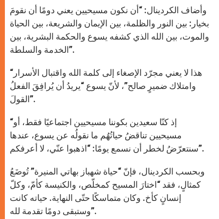
وأضاف الكردينال: “أن نكون مسيحيين يعني دومًا أن نقومَ
بخيار: بين النور والظلمة، بين الإيمان والشريعة، بين الحياة
والموت، بين الله الذي كشفه يسوع والحكمة البشرية، بين
الخدمة والسلطة”.
“هذا لا يعني مجرّد الإصغاء إلى كلمة الله واقتبال الأسرار
وامتلاك ضميرٍ صالح”، لأنّ يسوع “يريدُ أن يُرافِقَ الفعلُ
القولَ”.
“إذ كنّا سعيدين بكوننا مسيحيين اجتماعيًا فقط، أو
مسيحيين تناقضُ حياتُهُم ما نقولُه عن يسوع، عندها
سنتعرّضُ لخطر أن نسمع يومًا: “اذهبوا عنّي، لا أعرفكم”.
وبحسب الكردينال، فإنّ “حياة شهباز بهاتي المنيرة” تُوضَعُ
كمثالٍ، فقد “اختارَ المسيح كمخلّص، والكنيسة كأمّ، وكلّ
إنسانٍ كأخ. وكان متماسكًا حتّى النهاية. حياته كانت
وستبقى دومًا تقدمة لله”.