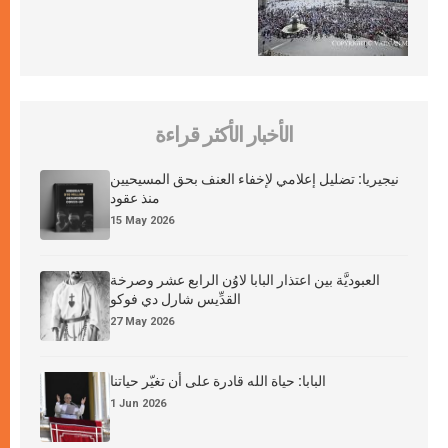
الأخبار الأكثر قراءة
نيجيريا: تضليل إعلامي لإخفاء العنف بحق المسيحيين
منذ عقود
15 May 2026
العبوديَّة بين اعتذار البابا لاوُن الرابع عشر وصرخة
القدِّيس شارل دي فوكو
27 May 2026
البابا: حياة الله قادرة على أن تغيّر حياتنا
1 Jun 2026