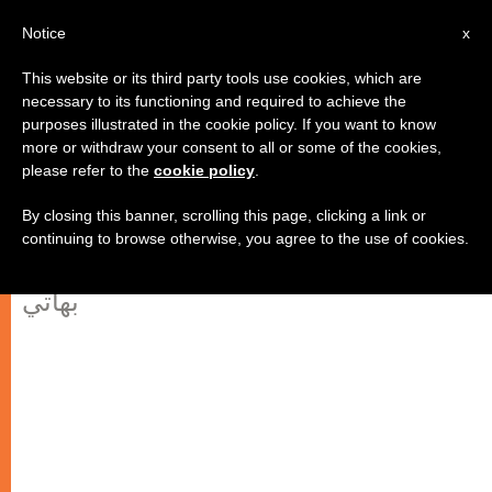
AR
Notice
x
This website or its third party tools use cookies, which are
necessary to its functioning and required to achieve the
purposes illustrated in the cookie policy. If you want to know
الكاردينال تاوران: "لا توجدُ مسيحية
more or withdraw your consent to all or some of the cookies,
please refer to the
cookie policy
.
دون صليب"
By closing this banner, scrolling this page, clicking a link or
continuing to browse otherwise, you agree to the use of cookies.
قداس من أجل الوزير الباكستاني شهباز
بهاتي