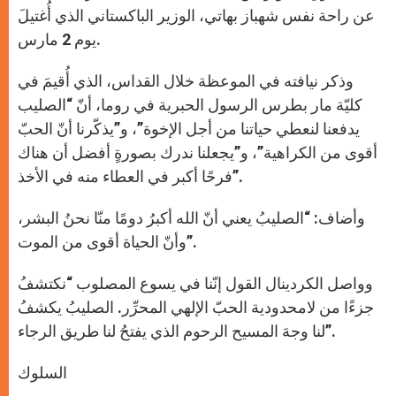
عن راحة نفس شهباز بهاتي، الوزير الباكستاني الذي أُغتيلَ
يوم 2 مارس.
وذكر نيافته في الموعظة خلال القداس، الذي أُقيمَ في
كليّة مار بطرس الرسول الحبرية في روما، أنّ “الصليب
يدفعنا لنعطي حياتنا من أجل الإخوة”، و”يذكّرنا أنّ الحبّ
أقوى من الكراهية”، و”يجعلنا ندرك بصورةٍ أفضل أن هناك
فرحًا أكبر في العطاء منه في الأخذ”.
وأضاف: “الصليبُ يعني أنّ الله أكبرُ دومًا منّا نحنُ البشر،
وأنّ الحياة أقوى من الموت”.
وواصل الكردينال القول إنّنا في يسوع المصلوب “نكتشفُ
جزءًا من لامحدودية الحبّ الإلهي المحرِّر. الصليبُ يكشفُ
لنا وجهَ المسيح الرحوم الذي يفتحُ لنا طريق الرجاء”.
السلوك