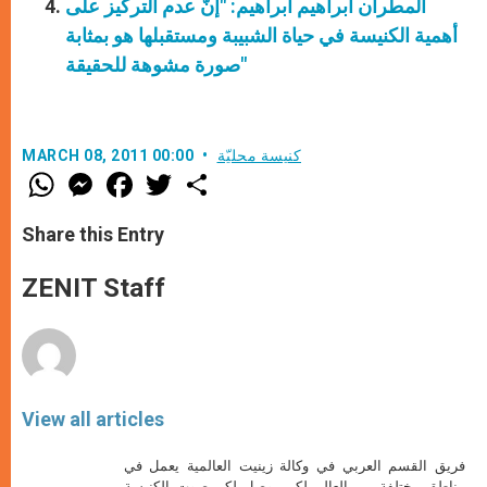
المطران ابراهيم ابراهيم: "إنّ عدم التركيز على
أهمية الكنيسة في حياة الشبيبة ومستقبلها هو بمثابة
صورة مشوهة للحقيقة"
كنيسة محليّة
MARCH 08, 2011 00:00
W
M
F
T
S
h
e
a
w
h
a
s
c
i
a
t
s
e
t
r
Share this Entry
s
e
b
t
e
A
n
o
e
p
g
o
r
ZENIT Staff
p
e
k
r
View all articles
فريق القسم العربي في وكالة زينيت العالمية يعمل في
مناطق مختلفة من العالم لكي يوصل لكم صوت الكنيسة