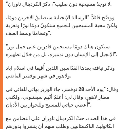
“لا توجدُ مسيحية دون صليب”، ذكرَ الكردينال تاوران.
ووضّح قائلاً: “الرسالة الإنجيلية ستضايقُ الآخرين دومًا،
ولكنّ محبة المسيحيين للجميع ستكونُ دومًا نورًا وتعزية
وتضامنًا وسط العنف”.
“سيكون هناك دومًا مسيحيين قادرين على حمل نور
الإنجيل إلى الإنسان دون تدميره، بل من خلال تطهيره”.
وذكر نيافته بعدها القدّاسين اللذين أُقيما في اسلام اباد
ولاهور في شهر نوفمبر الماضي.
وقال: “يوم الأحد 28 نوفمبر، جاء الوزير بهاتي للقائي في
مطار لاهور، وقال لي: أعلمُ أنّهم سيقتلوني، ولكنني
أُعطي حياتي للمسيح وللحوار بين الأديان”.
في هذا الصدد، حثّ الكردينال تاوران على التضامن مع
الكاثوليك الباكستانيين وطلب منهم أن ينشروا بدورهم