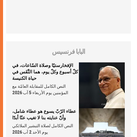
البابا فرنسيس
الإفخارستيّا وصلاة السّاعات، في
كلّ أسبوع وكلّ يوم، هما النَّفَس في
حياة الكنيسة
النص الكامل للمقابلة العامّة مع
المؤمنين يوم الأربعاء 5 آب 2026
عطاء الرّبّ يسوع هو عطاء شامل،
وأنّ عنايته بنا لا تغيب عنّا أبدًا
النص الكامل لصلاة التبشير الملائكي
يوم الأحد 2 آب 2026