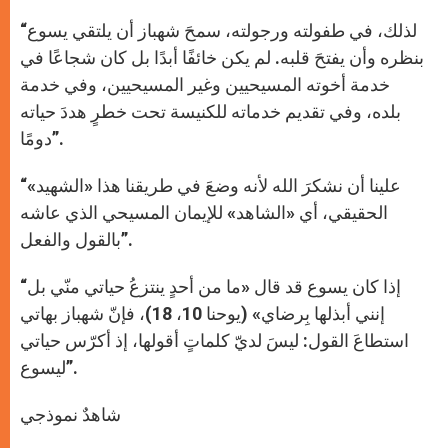
“لذلك، في طفولته ورجولته، سمحَ شهباز أن يلتقي يسوع
بنظره وأن يفتحَ قلبه. لم يكن خائفًا أبدًا بل كان شجاعًا في
خدمة أخوته المسيحيين وغير المسيحيين، وفي خدمة
بلده، وفي تقديم خدماته للكنيسة تحت خطرٍ هددَ حياته
دومًا”.
“علينا أن نشكرَ الله لأنه وضعَ في طريقنا هذا «الشهيد»
الحقيقي، أي «الشاهد» للإيمان المسيحي الذي عاشه
بالقول والفعل”.
“إذا كان يسوع قد قال «ما من أحدٍ ينتزعُ حياتي منّي بل
إنني أبذلها بِرضاي» (يوحنا 10، 18)، فإنّ شهباز بهاتي
استطاعَ القول: ليسَ لديّ كلماتٍ أقولها، إذ أكرّس حياتي
ليسوع”.
شاهدٌ نموذجي