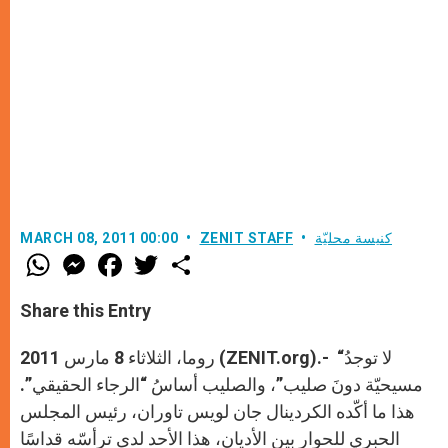
كنيسة محليّة
ZENIT STAFF
MARCH 08, 2011 00:00
W
M
F
T
S
h
e
a
w
h
a
s
c
i
a
t
s
e
t
r
Share this Entry
s
e
b
t
e
A
n
o
e
p
g
o
r
روما، الثلاثاء 8 مارس 2011 (ZENIT.org).- “لا توجدُ
p
e
k
r
مسيحيّة دونَ صليب”، والصليب أساسُ “الرجاء الحقيقي”.
هذا ما أكّده الكردينال جان لويس تاوران، رئيس المجلس
الحبري للحوار بين الأديان، هذا الأحد لدى ترأسّه قداسًا