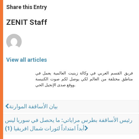
a
s
c
i
a
t
s
e
t
r
Share this Entry
s
e
b
t
e
A
n
o
e
p
g
o
r
ZENIT Staff
p
e
k
r
View all articles
فريق القسم العربي في وكالة زينيت العالمية يعمل في
مناطق مختلفة من العالم لكي يوصل لكم صوت الكنيسة
ووقع صدى الإنجيل الحي.
بيان الأساقفة الموارنة
رئيس الأساقفة بطرس مراياتي: ما يحصل في سوريا ليس
أبداً امتداداً لثورات شمال افريقيا (1)