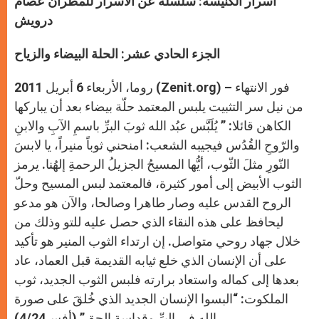
أسرار الكنيسة: سلسلة عن الأسرار للمطران عصام
p
e
k
r
درويش
الجزء الحادي عشر: الحلة البيضاء والزياح
روما، الأربعاء 6 أبريل 2011 (Zenit.org) – فور الانتهاء
من نيل سر التثبيت يلبس المعتمد حلّة بيضاء بعد أن يباركها
الكاهن قائلا: ” يُلَبَّس عبُد الله ثوبَ البرِّ باسمِ الآبِ والابنِ
والرّوحِ القُدُس فيجيبه الشعب: امنحني ثوباً منيراً، يا لابسَ
النّورِ مثلَ الثّوب، أيُّها المسيحُ الجزيلُ الرحمةِ إلهُنا. يرمز
الثوب الأبيض إلى أمور كثيرة، فالمعتمد لبس المسيح وحلّ
الروح القدس عليه وصار طاهرا وصالحا، والآن هو مدعو
ليحافظ على هذه النقاء الذي حصل عليه للتو وذلك من
خلال جهاد روحي متواصل. إن ارتداء الثوب المنير هو تأكيد
على أن الإنسان الذي خلع ثيابه القديمة قبل العماد، عاد
بعدها إلى كماله واستعاد برارته فلبس الثوب الجديد، ثوب
الملكوت: “البسوا الإنسان الجديد الذي خُلقَ على صورة
الله في البرِّ وقداسة الحق” (أفس4/24).