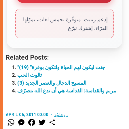
إدعم زينيت. متوفّرة بخمس لغات، يموّلها
القرّاء. إشترك تبرّع
Related Posts:
"جئت ليكون لهم الحياة ولتكون بوفرة" (19)
ثالوث الحب
المسيح الدجال والعصر الجديد (3)
مريم والقداسة: القداسة هي أن ندع الله يتصرّف
روحانيّة
APRIL 06, 2011 00:00
W
M
F
T
S
h
e
a
w
h