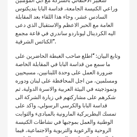
للتعبير الاحتفالي بالشركة مع ابي المؤمنين
وراعي الكنيسة الجامعة، قداسة البابا بنديكتوس
السادس عشر، وجاء هذا اللقاء بعد المقابلة
العامة مع الحبر الاعظم والاستقبال الذي دعى
اليه الكردينال ليوناردو ساندري في قاعة مجمع
الكنائس الشرقية”.
وتابع البيان: “اطلع صاحب الغبطة الحاضرين على
ما سمع من قداسة البابا في المقابلة الخاصة
ضرورة العمل على وحدة اللبنانيين، مسيحيين
ومسلمين، من اجل المحافظة على لبنان ودوره
ونموذجيته في البيئة العربية والاسرة الدولية. ثم
شكرهم على مشاركتهم في زيارة الشركة الى
قداسة البابا والكرسي الرسولي، واكد على
تمسك البطريركية المارونية بالمبادىء والثوابت
الوطنية والعمل بموجبها في نشاطات الكنيسة
الروحية والرعوية والتربوية والاجتماعية، فيما