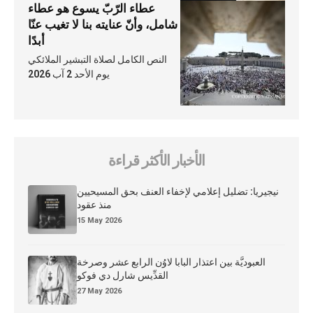
عطاء الرّبّ يسوع هو عطاء
شامل، وأنّ عنايته بنا لا تغيب عنّا
أبدًا
النص الكامل لصلاة التبشير الملائكي
يوم الأحد 2 آب 2026
الأخبار الأكثر قراءة
نيجيريا: تضليل إعلامي لإخفاء العنف بحق المسيحيين
منذ عقود
15 May 2026
العبوديَّة بين اعتذار البابا لاوُن الرابع عشر وصرخة
القدِّيس شارل دي فوكو
27 May 2026