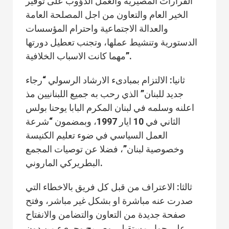
القرارات المصيرية والعمل الدؤوب على توفير
الخير العام والتعاون من اجل المصلحة العامة
والعدالة الاجتماعية واحترام المؤسسات
الدستورية وتنشيط عملها، وتجنب تعطيل دورتها
مهما كانت الاسباب الخلافية”.
ثانيا: الالتزام بمبادىء الارشاد الرسولي “رجاء
جديد للبنان” الذي رحب به جميع اللبنانيين مذ
اعلنه وسلمه في لبنان المكرم البابا يوحنا بولس
الثاني في 10 ايار 1997، وبمضمون “شرعة
العمل السياسي في ضوء تعليم الكنيسة
وخصوصية لبنان”، فضلا عن توصيات المجمع
البطريركي الماروني.
ثالثا: الاعتراف من قبل كل فريق بالاخطاء التي
صدرت عنه مباشرة او بشكل غير مباشر، وفتح
صفحة جديدة من التعاون والتضامن والانفتاح
على حوار مستقبلي وصريح وجريء من دون