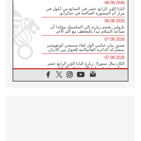
08.08.2026
البابا لاوُن الرابع عشر في السابع من أيلول في
مزار أم المشورة الصالحة في جناتزانو
08.08.2026
بارولين يختتم زيارته إلى المكسيك مؤكدا أن
صناعة السلام تبدأ بالتعاطف مع ألم الآخر
07.08.2026
صدور بيان ختامي لأول لقاء مسيحي كونفوشي
بمشاركة الدائرة الفاتيكانية للحوار بين الأديان
07.08.2026
الكاردينال ستورلا: زيارة البابا لاوُن الرابع عشر
ستكون بشرى سارة للأوروغواي بأكملها
07.08.2026
الفاتيكان يعلن برنامج الزيارة الرسولية للبابا لاوُن
الرابع عشر إلى فرنسا
07.08.2026
في الذكرى الـ ٨١ لحادثة هيروشيما الكنيسة في
اليابان تنظم ١٠ أيام للصلاة على نية السلام
07.08.2026
الكنيسة في الأوروغواي: زيارة البابا ستعزز
الإيمان والرجاء
06.08.2026
الاجتماع الشهري للمطارنة الموارنة