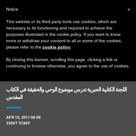
AR
Notice
x
This website or its third party tools use cookies, which are
necessary to its functioning and required to achieve the
DAY
purposes illustrated in the cookie policy. If you want to know
April 15th, 2011
more or withdraw your consent to all or some of the cookies,
please refer to the
cookie policy
.
By closing this banner, scrolling this page, clicking a link or
continuing to browse otherwise, you agree to the use of cookies.
DERNIÈRES NOUVELLES
اللجنة الكتابية الحبرية تدرس موضوع الوحي والحقيقة في الكتاب
المقدس
APR 15, 2011 00:00
ZENIT STAFF