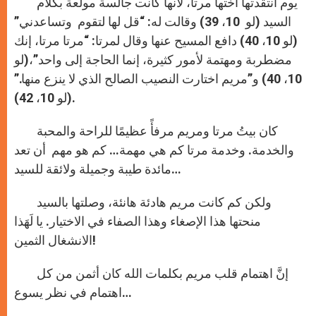
يوم انتقدتها أختها مرتا، لأنها كانت جالسة مولعة بكلام
السيد (لو 10، 39) وقالت له: “قل لها لتقوم وتساعدني”
(لو 10، 40) دافع المسيح عنها وقال لمرتا: “مرتا مرتا، إنك
مضطربة ومهتمة لأمور كثيرة، إنما الحاجة إلى واحد”،(لو
10، 40) و”مريم اختارت النصيب الصالح الذي لا ينزع منها.”
(لو 10، 42).
كان بيتُ مرتا ومريم مرفأً عظيمًا للراحة والمحبة
والخدمة. وخدمة مرتا كم هي مهمة… كم هو مهم أن تعد
مائدة طيبة وجميلة ولائقة للسيد…
ولكن كم كانت مريم هادئة هانئة، وصلتها بالسيد
منحتها هذا الإصغاء وهذا الصفاء في الاختيار. يا لَهَذا
الانشغال الثمين!
إنَّ اهتمام قلب مريم بكلمات الله كان أثمن من كل
اهتمام في نظر يسوع…