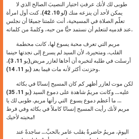
طوبى لك لأنك عرفتِ اختيار النصيبَ الصالح الذي لا
يمكن لأحد أن ينزعه منك (لو 10، 42). كنت أول امرأة
تعلّم الصلاة في المسيحية، أنت علمتنا جميعًا أن نجلس
عند قدميه لنتعلم أن نستمد حبًّا من حبه، وكلمةً من كلماته.
مريم التي تعرف محبة يسوع لها، كانت محطمة
القلب، ومتحيرة، لأن السيد لم يسرع إلى نجدتها حينما
أرسلت في طلبه لتخبره أن أخاها لعازر مريض(يو 11، 3)،
وحزنت أكثر لأنه مات فيما بعد (يو 11، 14).
لكن موت لعازر أظهر كم كان المسيح إنسانًا في بكائه
عليه… وكانت مريمُ شاهدة على دموع السيد (يو 11، 35)
… ما أعظم دموع يسوع التي رأتها مريم. طوبى لك يا
مريم لأنك رأيت المسيح إنسانًا كاملاً في بكائه وفي فرط
محبته لأخيك!
اليومَ، مريمُ حاضرةٌ بقلب عامر بالحبِّ… ساجدةً عند