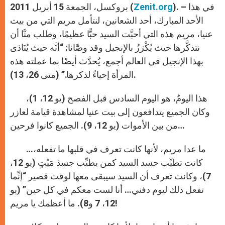
). – في هذا
Zenit.org
بروكسل، الجمعة 15 أبريل 2011 (
الأحد المبارك، أحد الشعانين، لنتأمل مريم التي من بيت
عنيا، مريم هذه التي أحبَّت السيد حبًّا عظيمًا، وطلب منَّا أن
نتذكَّرها حيث يُكْرَزُ بالإنجيل وقد وصَّانا: “أنَّه حيث يُنَادَى
بهذا الإنجيل في العالم أجمع، يُحدَّث أيضًا بما عملته هذه
المرأة إحياءً لذكرها.” (متى 26، 13).
هذا اليومُ، هو اليوم السادس قبل الفصح (يو 12، 1)،
وكان الجميع يتدافعون إلى بيت عنيا لمشاهدة قيامة لعازر
من بين الأموات (يو 12، 9). الجميع كانوا فرحين…
…ما عدا مريم، لأنها كانت تعرف في قلبها ما تفعله،
كانت تطيِّب جسد السيد كمن يطيِّب جسدَ مَيْتٍ (يو 12،
7)، وكانت تعرف أن السيد سيبقى معها لوقت قصير “إنِّما
تفعل ذلك ليوم دفني… أنا لست معكم في كل حين” (يو
12، 7 و8). ما أعظمك يا مريم!