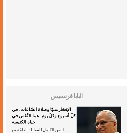
البابا فرنسيس
الإفخارستيّا وصلاة السّاعات، في
كلّ أسبوع وكلّ يوم، هما النَّفَس في
حياة الكنيسة
النص الكامل للمقابلة العامّة مع