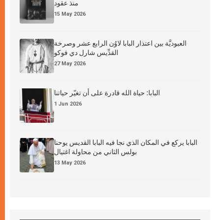
منذ عقود
15 May 2026
العبوديَّة بين اعتذار البابا لاوُن الرابع عشر وصرخة
القدِّيس شارل دي فوكو
27 May 2026
البابا: حياة الله قادرة على أن تغيّر حياتنا
1 Jun 2026
البابا يركع في المكان الذي نجا فيه البابا القديس يوحنا
بولس الثاني من محاولة اغتيال
13 May 2026