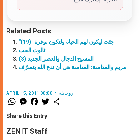
Related Posts:
"جئت ليكون لهم الحياة ولتكون بوفرة" (19)
ثالوث الحب
المسيح الدجال والعصر الجديد (3)
مريم والقداسة: القداسة هي أن ندع الله يتصرّف
روحانيّة
APRIL 15, 2011 00:00
W
M
F
T
S
h
e
a
w
h
a
s
c
i
a
t
s
e
t
r
Share this Entry
s
e
b
t
e
A
n
o
e
p
g
o
r
ZENIT Staff
p
e
k
r