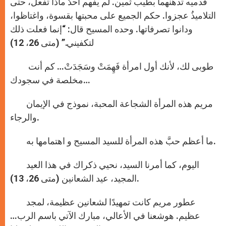
قدميه تدهنهما بطيب ثمين. لم يفهم أحدٌ ماذا تفعل، حتى
التلاميذُ عجزوا. حكم الجميع على محبتها بقسوة، واغتاظوا،
ودانوا تصرفاتها. وحده المسيح قال: “إنما فعلت ذلك
لتكفيني.” (متى 26، 12)
طوبى لك، لأنك أول امرأة فَهِمَتْ وسَجَدَتْ… كم أنت
مخلصة في سجودك…
مريم هذه المرأة الشجاعة المحبة، نموذج في الإيمان
والرجاء.
ما أعظم حبَّ هذه المرأة للسيد المسيح و اهتمامها به.
اليوم، كما أمرنا السيد، نحيي ذكراك في هذا العيد
المجيد، عيد الشعانين (متى 26، 13).
عطور مريم كانت تمهيدًا لشعانين عظيمة، لمجد
عظيم. هوشعنا في الأعالي، مبارك الآتي باسم الرب…