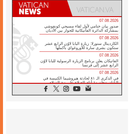
07.08.2026
صدور بيان ختامي لأول لقاء مسيحي كونفوشي
بمشاركة الدائرة الفاتيكانية للحوار بين الأديان
07.08.2026
الكاردينال ستورلا: زيارة البابا لاوُن الرابع عشر
ستكون بشرى سارة للأوروغواي بأكملها
07.08.2026
الفاتيكان يعلن برنامج الزيارة الرسولية للبابا لاوُن
الرابع عشر إلى فرنسا
07.08.2026
في الذكرى الـ ٨١ لحادثة هيروشيما الكنيسة في
اليابان تنظم ١٠ أيام للصلاة على نية السلام
07.08.2026
الكنيسة في الأوروغواي: زيارة البابا ستعزز
الإيمان والرجاء
06.08.2026
الاجتماع الشهري للمطارنة الموارنة
06.08.2026
الكاردينال روسي: زيارة البابا لاوُن إلى الأرجنتين
هي تكريم للبابا فرنسيس