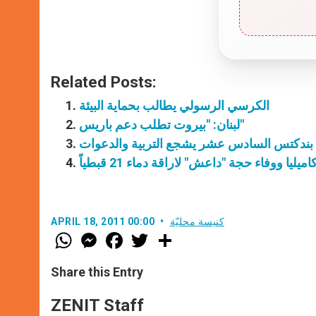
Related Posts:
الكرسي الرسولي يطالب بحماية البيئة
لبنان: "بيروت تطلب دعم باريس"
: بندكتس السادس عشر يشجع التربية والدعوات
اميليا ووفاء حجة "داعش" لاراقة دماء 21 قبطياً
كنيسة محليّة
APRIL 18, 2011 00:00
W
M
F
T
S
h
e
a
w
h
a
s
c
i
a
t
s
e
t
r
Share this Entry
s
e
b
t
e
A
n
o
e
p
g
o
r
ZENIT Staff
p
e
k