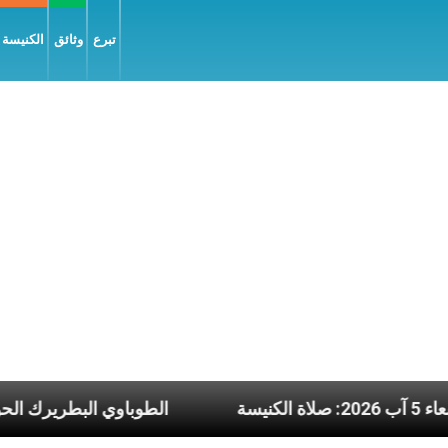
تبرع
وثائق
الكنيسة و
اء 5 آب 2026: صلاة الكنيسة
الطوباوي الب