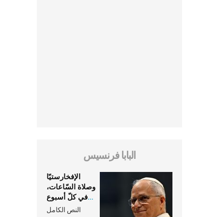
البابا فرنسيس
الإفخارستيّا
وصلاة السّاعات،
في كلّ أسبوع
وكلّ يوم، هما
النص الكامل