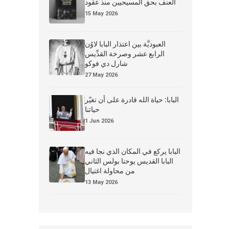
العنف بحق المسيحيين منذ عقود
15 May 2026
العبوديَّة بين اعتذار البابا لاوُن
الرابع عشر وصرخة القدِّيس
شارل دي فوكو
27 May 2026
البابا: حياة الله قادرة على أن تغيّر
حياتنا
1 Jun 2026
البابا يركع في المكان الذي نجا فيه
البابا القديس يوحنا بولس الثاني
من محاولة اغتيال
13 May 2026