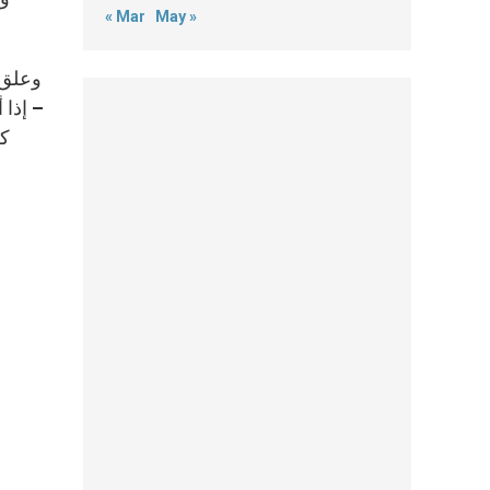
« Mar
May »
وعلق 
– إذا 
كل