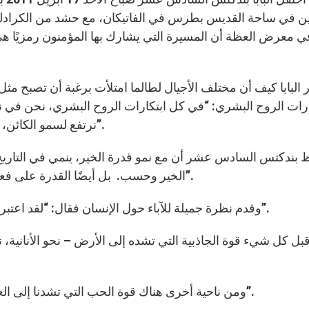
ين في ساحة القديس بطرس في الفاتيكان، مع حشد من الكرادلة
ا في معرض العظة أن المسيرة التي يشارك بها المؤمنون رمزيً
 البابا كيف أن مختلف الأجيال لطالما امتلأت برغبة أن تصبح مثل
ارات الروح البشري: “في كل ابتكارات الروح البشري، نحن في
نرتفع لسمو الكائن، لكي نضحي مستقلين، أحرارًا بالكلية، مثل الله بالذات”.
 بندكتس السادس عشر أن مع نمو قدرة الخير، ينمي في التاريخ الب
الخير وحسب. بل أيضًا القدرة على فعل الشر، وهذه القدرة تقوم مثل عاصفة مهددة للتاريخ”.
وقدم نظرة جميلة للآباء حول الإنسان فقال: “لقد اعتبر الآباء أن الإنسان موجود في نقطة التقاء حقلي تجاذب”.
“ومن ناحية أخرى هناك قوة الحب التي تشدنا إلى العلاء: حب الله لنا وجوابنا على الحب يجذباننا إلى العلاء”.