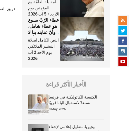
النَّفَس في حياة
للمقابلة العامّة مع
الكنيسة
المؤمنين يوم
فريق القس
الأربعاء 5 آب 2026
عطاء الرّبّ يسوع
هو عطاء شامل،
وأنّ عنايته بنا لا
تغيب عنّا أبدًا
النص الكامل لصلاة
التبشير الملائكي
يوم الأحد 2 آب
2026
الأخبار الأكثر قراءة
الكنيسة الكاثوليكية في فرنسا
تستعدّ لاستقبال البابا قريبًا
8 May 2026
نيجيريا: تضليل إعلامي لإخفاء