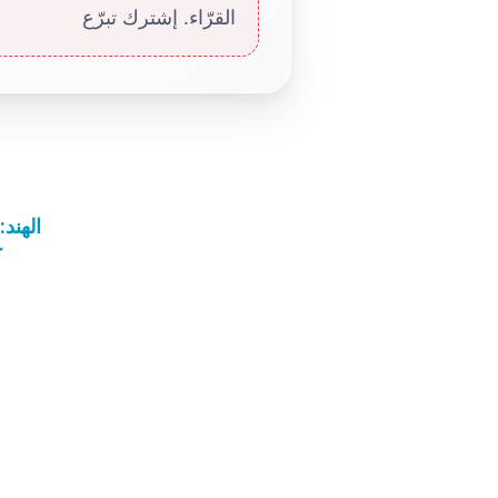
القرّاء. إشترك تبرّع
الهند
ك