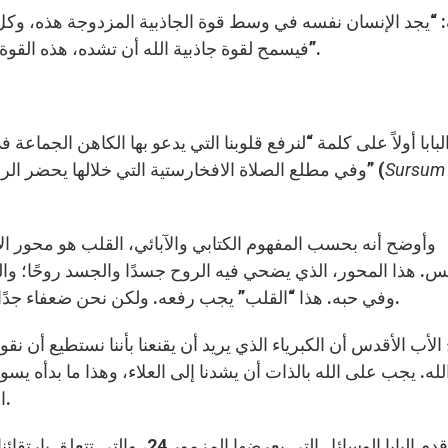
“يجد الإنسان نفسه في وسط قوة الجاذبية المزدوجة هذه، وكل
فيسمح لقوة جاذبية الله أن تشده، هذه القوة التي تجعلنا حقيقيين، والتي ترفعنا وتهبنا الحرية الحقة”.
بابا أولاً على كلمة “لنرفع قلوبنا التي يدعو بها الكاهن الجماعة 
Sursum
وفي مطلع الصلاة الافخارستية التي خلالها يحضر الرب في وسطنا، ترفع الكنيسة الدعوة إلى “رفع القلوب” (
وأوضح أنه بحسب المفهوم الكتابي والآبائي، القلب هو محور الإ
س. هذا المحور، الذي يضحي فيه الروح جسدًا والجسد روحًا؛ والذ
وفي حبه. هذا “القلب” يجب رفعه. ولكن نحن ضعفاء جدًا لكي نرفع قلوبنا حتى سمو الله. ليس ذلك في متناولنا.
لأب الأقدس أن الكبرياء الذي يريد أن يقنعنا بأننا نستطيع أن نق
لله. يجب على الله بالذات أن يشدنا إلى العلاء، وهذا ما بدأه
البشري، لكي يرفعنا إلى العلاء نحو ذاته، نحو الله الحي.
وقدم البابا الوسائل التي يعرضها ال