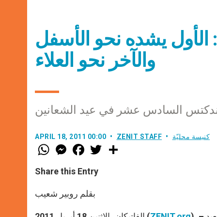
 الأول يشده نحو الأسفل
والآخر نحو العلاء
كتس السادس عشر في عيد الشعانين
كنيسة محليّة
ZENIT STAFF
APRIL 18, 2011 00:00
W
M
F
T
S
h
e
a
w
h
a
s
c
i
a
t
s
e
t
r
Share this Entry
s
e
b
t
e
A
n
o
e
p
g
o
r
بقلم روبير شعيب
p
e
k
r
). – احتفل البابا بندكتس السادس عشر صباح الأحد 17 أبريل 2011 بعيد
ZENIT.org
الفاتيكان، الاثنين 18 أبريل 2011 (