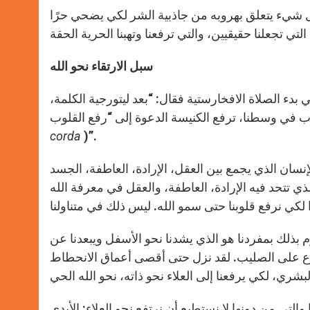
 شيء يتعلق بهروبه من جاذبية الشر لكي يضحي حرًا
سبل الارتقاء نحو الله
في بدء الصلاة الافخارستية فقال: “بعد ليتورجية الكلمة،
corda
)”.
نسان الذي يجمع بين العقل، الإرادة، العاطفة، الجسد
ي تتحد فيه الإرادة، العاطفة، والعقل في معرفة الله
وم بذلك بمفردنا هو الذي يشدنا نحو الأسفل ويبعدنا عن
 يسوع على الصليب. لقد نزل حتى أقصى أعماق الانحطاط
مزمور 24، والتي تتعلق بارتقائنا والتي من دونها لا نستطيع أن نرتفع نحو العلاء: الأيدي