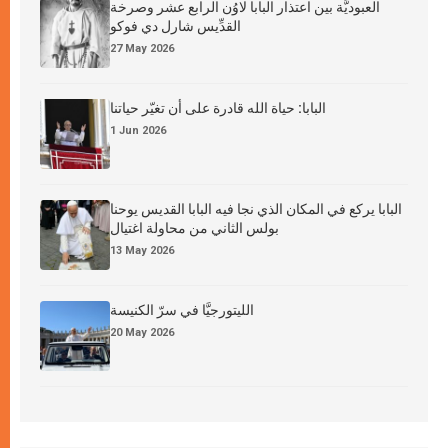
العبوديَّة بين اعتذار البابا لاوُن الرابع عشر وصرخة
القدِّيس شارل دي فوكو
27 May 2026
البابا: حياة الله قادرة على أن تغيّر حياتنا
1 Jun 2026
البابا يركع في المكان الذي نجا فيه البابا القديس يوحنا
بولس الثاني من محاولة اغتيال
13 May 2026
الليتورجيَّا في سرّ الكنيسة
20 May 2026