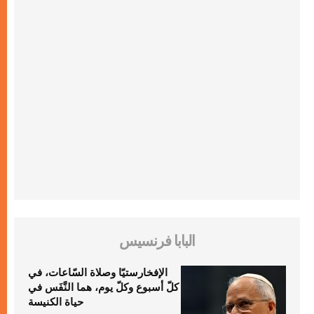
البابا فرنسيس
الإفخارستيّا وصلاة السّاعات، في
كلّ أسبوع وكلّ يوم، هما النَّفَس في
حياة الكنيسة