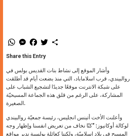
W
M
F
T
S
h
e
a
w
h
a
s
c
i
a
t
s
e
t
r
Share this Entry
s
e
b
t
e
A
n
o
e
p
g
o
r
وأشار الموقع إلى نشاط بنات القديس بولس في
p
e
k
r
روالبيندي، قرب اسلاماباد، التي منذ بضعت أيام قد أطلقت
على شبكة الانترنت موقعًا جديدًا لتشجيع الشباب على
المشاركة، على الرغم من قلق هذه الجماعة المسيحيّة
الصغيرة.
وأعلنت الأخت أتينس انجليس، رئيسة جمعيّة روالبيندي
لوكالة أوكانيوز: “كنّا نخاف من تعريض انفسنا وإظهار وجه
المسيح في بلاد اسلاميّة، ولكننا كعائلة بولسية ندير مواقع