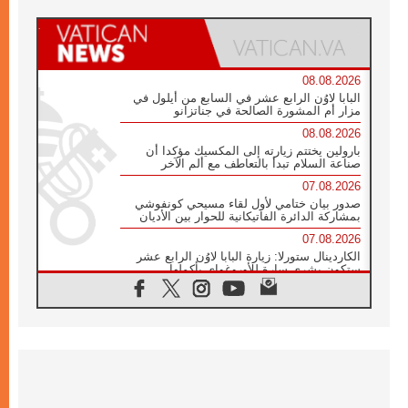
08.08.2026
البابا لاوُن الرابع عشر في السابع من أيلول في
مزار أم المشورة الصالحة في جناتزانو
08.08.2026
بارولين يختتم زيارته إلى المكسيك مؤكدا أن
صناعة السلام تبدأ بالتعاطف مع ألم الآخر
07.08.2026
صدور بيان ختامي لأول لقاء مسيحي كونفوشي
بمشاركة الدائرة الفاتيكانية للحوار بين الأديان
07.08.2026
الكاردينال ستورلا: زيارة البابا لاوُن الرابع عشر
ستكون بشرى سارة للأوروغواي بأكملها
07.08.2026
الفاتيكان يعلن برنامج الزيارة الرسولية للبابا لاوُن
الرابع عشر إلى فرنسا
07.08.2026
في الذكرى الـ ٨١ لحادثة هيروشيما الكنيسة في
اليابان تنظم ١٠ أيام للصلاة على نية السلام
07.08.2026