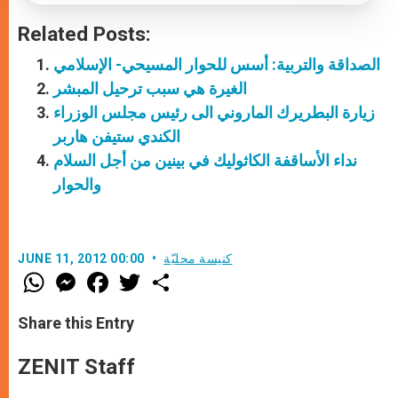
Related Posts:
الصداقة والتربية: أسس للحوار المسيحي- الإسلامي
الغيرة هي سبب ترحيل المبشر
زيارة البطريرك الماروني الى رئيس مجلس الوزراء
الكندي ستيفن هاربر
نداء الأساقفة الكاثوليك في بينين من أجل السلام
والحوار
كنيسة محليّة
JUNE 11, 2012 00:00
W
M
F
T
S
h
e
a
w
h
a
s
c
i
a
t
s
e
t
r
Share this Entry
s
e
b
t
e
A
n
o
e
p
g
o
r
ZENIT Staff
p
e
k
r