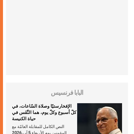
البابا فرنسيس
الإفخارستيّا وصلاة السّاعات، في
كلّ أسبوع وكلّ يوم، هما النَّفَس في
حياة الكنيسة
النص الكامل للمقابلة العامّة مع
المؤمنين يوم الأربعاء 5 آب 2026