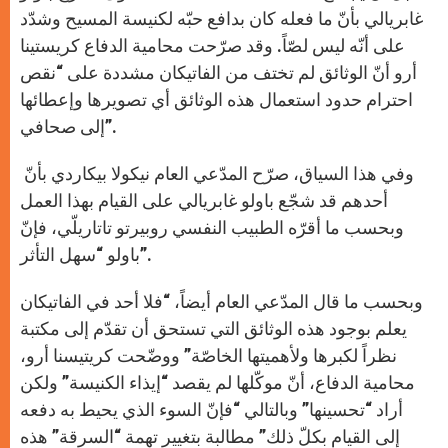
غابريالي بأنّ ما فعله كان بدافع حبّه لكنيسة المسيح وشدّد
على أنّه ليس لصّاً. وقد صرّحت محامية الدفاع كريستينا
أرو أنّ الوثائق لم تختف من الفاتيكان مشددة على “نقص
احترام حدود استعمال هذه الوثائق أي تصويرها وإعطائها
إلى صحافي”.
وفي هذا السياق، صرّح المدّعي العام نيكولا بيكاردي بأنّ
أحدهم قد شجّع باولو غابريالي على القيام بهذا العمل
وبحسب ما أقرّه الطبيب النفسي روبيرتو تاتاريلّي، فإنّ
باولو “سهل التأثر”.
وبحسب ما قال المدّعي العام أيضاً، “فلا أحد في الفاتيكان
يعلم بوجود هذه الوثائق التي تستحق أن تقدّم إلى مكتبة
نظراً لكبرها ولأهميتها الخاصّة” ووضّحت كريتيسنا أرو،
محامية الدفاع، أنّ موكّلها لم يقصد “إيذاء الكنيسة” ولكن
أراد “تحسينها” وبالتالي “فإنّ السوء الذي يحيط به دفعه
إلى القيام بكلّ ذلك” مطالبة بتغيير تهمة “السرقة” هذه