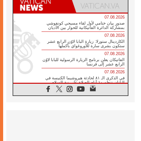
07.08.2026
صدور بيان ختامي لأول لقاء مسيحي كونفوشي
بمشاركة الدائرة الفاتيكانية للحوار بين الأديان
07.08.2026
الكاردينال ستورلا: زيارة البابا لاوُن الرابع عشر
ستكون بشرى سارة للأوروغواي بأكملها
07.08.2026
الفاتيكان يعلن برنامج الزيارة الرسولية للبابا لاوُن
الرابع عشر إلى فرنسا
07.08.2026
في الذكرى الـ ٨١ لحادثة هيروشيما الكنيسة في
اليابان تنظم ١٠ أيام للصلاة على نية السلام
07.08.2026
الكنيسة في الأوروغواي: زيارة البابا ستعزز
الإيمان والرجاء
06.08.2026
الاجتماع الشهري للمطارنة الموارنة
06.08.2026
الكاردينال روسي: زيارة البابا لاوُن إلى الأرجنتين
هي تكريم للبابا فرنسيس
06.08.2026