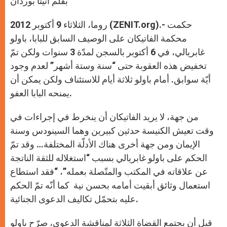
بقلم أنيتا بوردان
p
e
k
r
روما، الثلاثاء 9 أكتوبر 2012 (ZENIT.org).- حكمت
محكمة الفاتيكان على الوصيف السابق للبابا، باولو
غابريالي، في 6 أكتوبر بالسجن لمدّة 3 سنوات ولكن تمّ
تخفيض هذه العقوبة حتى “سنة وستة أشهر” لعدم وجود
أيّة سوابق. أمام باولو ثلاثة أيام للاستئناف ولكن يمكن أن
يمنحه البابا العفو.
من جهة، لا يريد الفاتيكان أن ينخرط في إجراءات في
وقت تعيش الكنيسة حدثين كبيرين وهما السينودس وسنة
الإيمان ومن جهة أخرى هناك الأدلّة المختلفة… وقد تمّ
الحكم على باولو غابريالي بسبب “استغلاله للثقة الناتجة
عن علاقاته في المكتب والمتّصلة بعمله”، “فقد استطاع
استعمال وثائق أبقيت أمامه بحسن نية كما أنّه تمّ الحكم
عليه بتحمّل تكاليف الدعوى الجنائية.
قبل أن يجتمع القضاة الثلاثة لمناقشة الدعوى، صرّح باولو