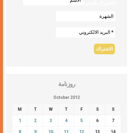
للاشتراك بالنشرة
روزنامة
October 2012
M
T
W
T
F
S
S
1
2
3
4
5
6
7
8
9
10
11
12
13
14