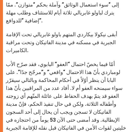
إلى “سوء استعمال الوثائق” وآملة بحكم “متوازن”. ممّا
يترك لباولو غابريالي ثلاثة أيام للاستئناف وطلب مهلة
إضافية “للدوافع”.
أبقى نيكولا بيكاردي المتهم باولو غابريالي تحت الإقامة
الجبرية في مسكنه في مدينة الفاتيكان وتحت مراقبة
الكاميرات.
أمّا فيما يخصّ احتمال “العفو” البابوي، فقد صرّح الأب
لومباردي بأنّ هذا الاحتمال “واقعي” و”مرجّح جدًا”. على
البابا أن ينظر أوّلاً في أحكام المحاكمة وبالتالي سيقرّر
سواء سيمنحه العفو أم لا. أفاد عدد من المراقبين بأنّ هذا
العفو قد يتمّ بهدف الحفاظ على عائلة المتّهم أي زوجته
وأطفاله الثلاثة. ولكن في حال تنفيذ الحكم، فإنّ مدينة
الفاتيكان لا تسجن ويجب أن يحال إلى أحد السجون
الإيطالية. وقد أمضى حتى الآن 53 يوماً من احتجازه في
خليتين لقوات الأمن في الفاتيكان قبل نقله للإقامة الجبرية