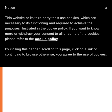
AR
Notice
x
This website or its third party tools use cookies, which are
necessary to its functioning and required to achieve the
purposes illustrated in the cookie policy. If you want to know
المحاكمة الأولى في قضية فاتيليكس:
more or withdraw your consent to all or some of the cookies,
please refer to the
cookie policy
.
سجن باولو غابريالي لـ18 شهر
By closing this banner, scrolling this page, clicking a link or
continuing to browse otherwise, you agree to the use of cookies.
أمام وصيف البابا ثلاثة أيّام للاستئناف