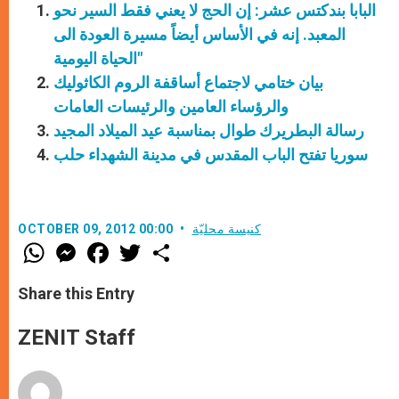
البابا بندكتس عشر: إن الحج لا يعني فقط السير نحو
المعبد. إنه في الأساس أيضاً مسيرة العودة الى
الحياة اليومية"
بيان ختامي لاجتماع أساقفة الروم الكاثوليك
والرؤساء العامين والرئيسات العامات
رسالة البطريرك طوال بمناسبة عيد الميلاد المجيد
سوريا تفتح الباب المقدس في مدينة الشهداء حلب
كنيسة محليّة
OCTOBER 09, 2012 00:00
W
M
F
T
S
h
e
a
w
h
a
s
c
i
a
t
s
e
t
r
Share this Entry
s
e
b
t
e
A
n
o
e
p
g
o
r
ZENIT Staff
p
e
k
r