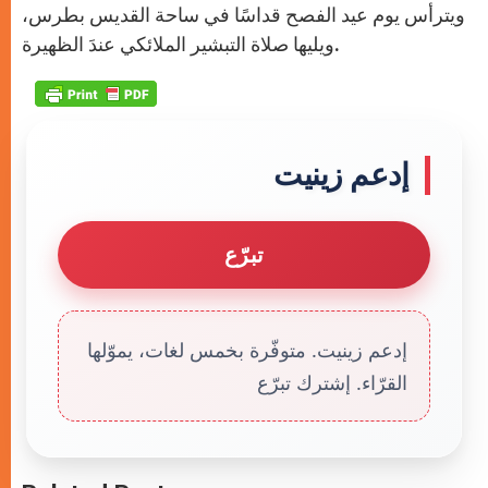
ويترأس يوم عيد الفصح قداسًا في ساحة القديس بطرس،
ويليها صلاة التبشير الملائكي عندَ الظهيرة.
إدعم زينيت
تبرّع
إدعم زينيت. متوفّرة بخمس لغات، يموّلها
القرّاء. إشترك تبرّع