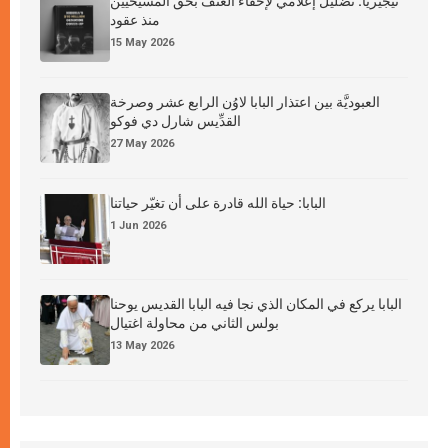
نيجيريا: تضليل إعلامي لإخفاء العنف بحق المسيحيين
منذ عقود
15 May 2026
العبوديَّة بين اعتذار البابا لاوُن الرابع عشر وصرخة
القدِّيس شارل دي فوكو
27 May 2026
البابا: حياة الله قادرة على أن تغيّر حياتنا
1 Jun 2026
البابا يركع في المكان الذي نجا فيه البابا القديس يوحنا
بولس الثاني من محاولة اغتيال
13 May 2026