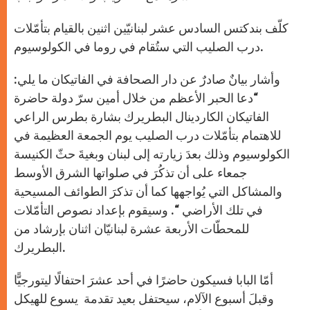
كلّف بندكتس السادس عشر لبنانيّين اثنين بالقيام بتأمّلات
درب الصليب التي ستُقام في روما في الكولوسيوم.
وأشار بيانٌ صادرٌ عن دار الصحافة في الفاتيكان ما يلي:
“دعا الحبر الأعظم من خلال أمين سرّ دولة حاضرة
الفاتيكان الكاردينال البطريرك بشارة بطرس الراعي
للاهتمام بتأمّلات درب الصليب يوم الجمعة العظيمة في
الكولوسيوم وذلك بعدَ زيارته إلى لبنان وبغيةَ حثّ الكنيسة
جمعاء على أن تذكُرَ في صلواتها الشرق الأوسط
والمشاكل التي يُواجهها كما أن تذكرَ الطوائف المسيحية
في تلك الأراضي “. وسيقوم بإعداد نصوص التأمّلات
للمحطّات الأربعة عشرة لبنانيّان اثنان بإرشاد من
البطريرك.
أمّا البابا فسيكون حاضرًا في أحد عشرَ احتفالًا ليتورجيًّا
وقبلَ أسبوع الآلام، سيحتفل بعيد تقدمة يسوع للهيكل