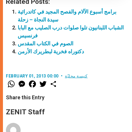
Related Posts:
برامج أسبوع الآلام والفصح المجيد في كاتدرائية
سيدة النجاة – زحلة
الشباب اللبنانيون تلوا صلوات درب الصليب مع البابا
فرنسيس
الصوم في الكتاب المقدس
دكتوراه فخرية لبطريرك الأرمن
كنيسة محليّة
FEBRUARY 01, 2013 00:00
W
M
F
T
S
h
e
a
w
h
a
s
c
i
a
t
s
e
t
r
Share this Entry
s
e
b
t
e
A
n
o
e
p
g
o
r
ZENIT Staff
p
e
k
r