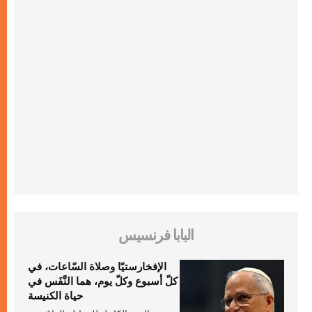
البابا فرنسيس
الإفخارستيّا وصلاة السّاعات، في
كلّ أسبوع وكلّ يوم، هما النَّفَس في
حياة الكنيسة