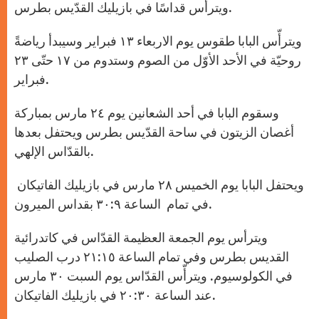
ويترأس قداسًا في بازيليك القدّيس بطرس.
ويترأّس البابا طقوس يوم الاربعاء ١٣ فبراير وسيبدأ رياضةً
روحيّة في الأحد الأوّل من الصوم وستدوم من ١٧ حتّى ٢٣
فبراير.
وسقوم البابا في أحد الشعانين يوم ٢٤ مارس بمباركة
أغصان الزيتون في ساحة القدّيس بطرس ويحتفل بعدها
بالقدّاس الإلهي.
ويحتفل البابا يوم الخميس ٢٨ مارس في بازيليك الفاتيكان
في تمام الساعة ٣٠:٩ بقداس الميرون.
ويترأس يوم الجمعة العظيمة القدّاس في كاتدرائية
القديس بطرس وفي تمام الساعة ٢١:١٥ درب الصليب
في الكولوسيوم. ويترأّس القدّاس يوم السبت ٣٠ مارس
عند الساعة ٢٠:٣٠ في بازيليك الفاتيكان.